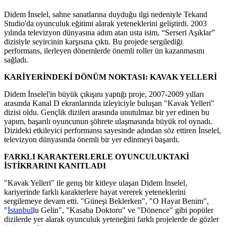
Didem İnselel, sahne sanatlarına duyduğu ilgi nedeniyle Tekand
Studio'da oyunculuk eğitimi alarak yeteneklerini geliştirdi. 2003
yılında televizyon dünyasına adım atan usta isim, “Serseri Aşıklar”
dizisiyle seyircinin karşısına çıktı. Bu projede sergilediği
performans, ilerleyen dönemlerde önemli roller ün kazanmasını
sağladı.
KARİYERİNDEKİ DÖNÜM NOKTASI: KAVAK YELLERİ
Didem İnselel'in büyük çıkışını yaptığı proje, 2007-2009 yılları
arasında Kanal D ekranlarında izleyiciyle buluşan "Kavak Yelleri"
dizisi oldu. Gençlik dizileri arasında unutulmaz bir yer edinen bu
yapım, başarılı oyuncunun şöhrete ulaşmasında büyük rol oynadı.
Dizideki etkileyici performansı sayesinde adından söz ettiren İnselel,
televizyon dünyasında önemli bir yer edinmeyi başardı.
FARKLI KARAKTERLERLE OYUNCULUKTAKİ
İSTİKRARINI KANITLADI
"Kavak Yelleri" ile genış bir kitleye ulaşan Didem İnselel,
kariyerinde farklı karakterlere hayat vererek yeteneklerini
sergilemeye devam etti. "Güneşi Beklerken", "O Hayat Benim",
"
İstanbul
lu Gelin", "Kasaba Doktoru" ve "Dönence" gibi popüler
dizilerde yer alarak oyunculuk yeteneğini farklı projelerde de gözler