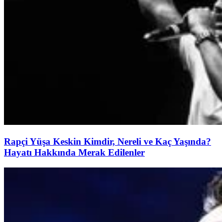
Rapçi Yüşa Keskin Kimdir, Nereli ve Kaç Yaşında?
Hayatı Hakkında Merak Edilenler