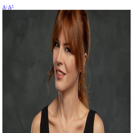
-
+
A
A