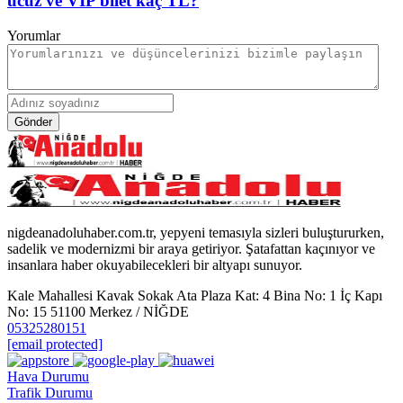
ucuz ve VIP bilet kaç TL?
Yorumlar
Gönder
nigdeanadoluhaber.com.tr, yepyeni temasıyla sizleri buluştururken,
sadelik ve modernizmi bir araya getiriyor. Şatafattan kaçınıyor ve
insanlara haber okuyabilecekleri bir altyapı sunuyor.
Kale Mahallesi Kavak Sokak Ata Plaza Kat: 4 Bina No: 1 İç Kapı
No: 15 51100 Merkez / NİĞDE
05325280151
[email protected]
Hava Durumu
Trafik Durumu