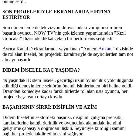
önüne serdi.
SON PROJELERİYLE EKRANLARDA FIRTINA
ESTİRİYOR
Son dönemlerde de televizyon dünyasındaki varlığını sürdüren
başarılı oyuncu, NOW TV’nin çok izlenen yapımlarından "Kızıl
Goncalar" dizisinde dikkat çeken bir performans sergiledi.
Ayrıca Kanal D ekranlarında yayınlanan "Annem
Ankara
" dizisinde
de rol alan İnselel, bu projedeki karakteriyle de seyircilerden tam not
almayı başardı.
DİDEM İNSELEL KAÇ YAŞINDA?
49 yaşındaki Didem İnselel, geçirdiği uzun oyunculuk yolculuğunda
edindiği deneyimlerle sektörün önemli isimlerinden biri haline geldi.
Dramdan komediye kadar farklı türlerde rol alan usta oyuncu, her
projede başarısını ortaya koydu.
BAŞARISININ SİRRİ: DİSİPLİN VE AZİM
Didem İnselel’in sektördeki başarısı, disiplinli çalışma prensibi,
karakterlerine kattığı derinlik ve oyunculuk alanındaki kendini
geliştirme çabasıyla doğrudan ilişkili. Seyirciyle kurduğu samimi
bağ, her projede takdir edilmesini sağlıyor.