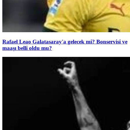
Rafael Leao Galatasaray'a gelecek mi? Bonservisi ve
maaşı belli oldu mu?