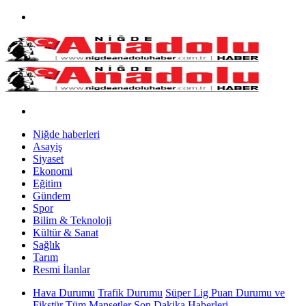
Niğde haberleri
Asayiş
Siyaset
Ekonomi
Eğitim
Gündem
Spor
Bilim & Teknoloji
Kültür & Sanat
Sağlık
Tarım
Resmi İlanlar
Hava Durumu
Trafik Durumu
Süper Lig Puan Durumu ve
Fikstür
Tüm Manşetler
Son Dakika Haberleri