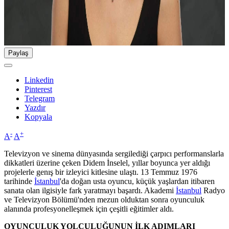
Paylaş
Linkedin
Pinterest
Telegram
Yazdır
Kopyala
-
+
A
A
Televizyon ve sinema dünyasında sergilediği çarpıcı performanslarla
dikkatleri üzerine çeken Didem İnselel, yıllar boyunca yer aldığı
projelerle genış bir izleyici kitlesine ulaştı. 13 Temmuz 1976
tarihinde
İstanbul
'da doğan usta oyuncu, küçük yaşlardan itibaren
sanata olan ilgisiyle fark yaratmayı başardı. Akademi
İstanbul
Radyo
ve Televizyon Bölümü'nden mezun olduktan sonra oyunculuk
alanında profesyonelleşmek için çeşitli eğitimler aldı.
OYUNCULUK YOLCULUĞUNUN İLK ADIMLARI