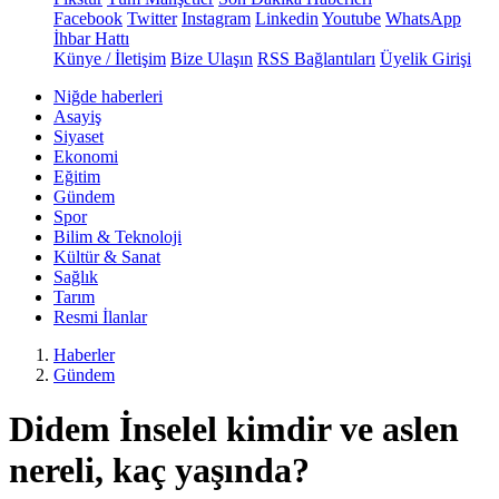
Facebook
Twitter
Instagram
Linkedin
Youtube
WhatsApp
İhbar Hattı
Künye / İletişim
Bize Ulaşın
RSS Bağlantıları
Üyelik Girişi
Niğde haberleri
Asayiş
Siyaset
Ekonomi
Eğitim
Gündem
Spor
Bilim & Teknoloji
Kültür & Sanat
Sağlık
Tarım
Resmi İlanlar
Haberler
Gündem
Didem İnselel kimdir ve aslen
nereli, kaç yaşında?