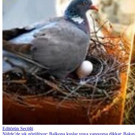
Editörün Seçtiği
Niğde’de sık görülüyor: Balkona kuşlar yuva yapıyorsa dikkat: Bakın