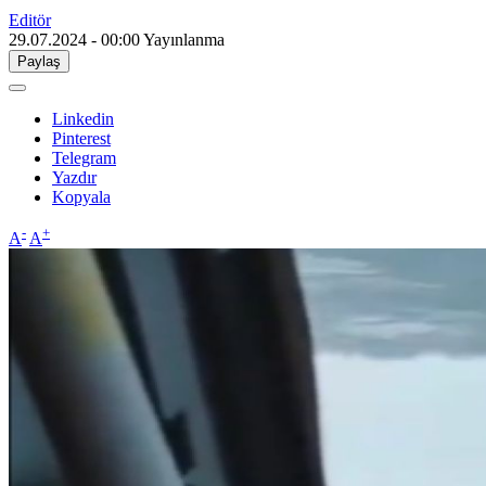
Editör
29.07.2024 - 00:00
Yayınlanma
Paylaş
Linkedin
Pinterest
Telegram
Yazdır
Kopyala
-
+
A
A