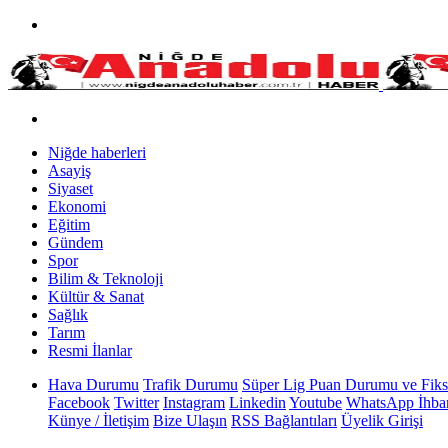
Niğde haberleri
Asayiş
Siyaset
Ekonomi
Eğitim
Gündem
Spor
Bilim & Teknoloji
Kültür & Sanat
Sağlık
Tarım
Resmi İlanlar
Hava Durumu
Trafik Durumu
Süper Lig Puan Durumu ve Fiks
Facebook
Twitter
Instagram
Linkedin
Youtube
WhatsApp İhbar
Künye / İletişim
Bize Ulaşın
RSS Bağlantıları
Üyelik Girişi