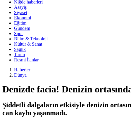
Niğde haberleri
Asayiş
Siyaset
Ekonomi
Eğitim
Gündem
Spor
Bilim & Teknoloji
Kültür & Sanat
Sağlık
Tarım
Resmi İlanlar
Haberler
Dünya
Denizde facia! Denizin ortasında
Şiddetli dalgaların etkisiyle denizin ortas
can kaybı yaşanmadı.