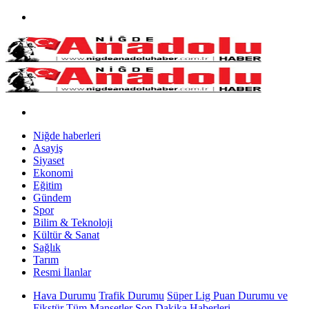
Niğde haberleri
Asayiş
Siyaset
Ekonomi
Eğitim
Gündem
Spor
Bilim & Teknoloji
Kültür & Sanat
Sağlık
Tarım
Resmi İlanlar
Hava Durumu
Trafik Durumu
Süper Lig Puan Durumu ve
Fikstür
Tüm Manşetler
Son Dakika Haberleri