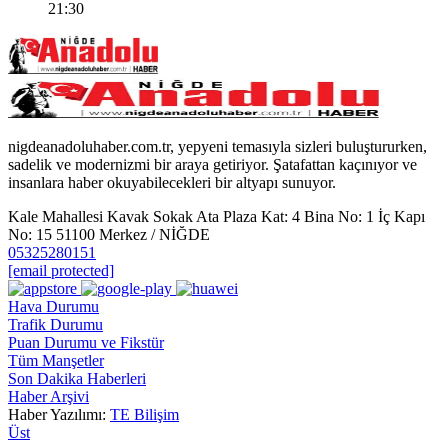
21:30
nigdeanadoluhaber.com.tr, yepyeni temasıyla sizleri buluştururken,
sadelik ve modernizmi bir araya getiriyor. Şatafattan kaçınıyor ve
insanlara haber okuyabilecekleri bir altyapı sunuyor.
Kale Mahallesi Kavak Sokak Ata Plaza Kat: 4 Bina No: 1 İç Kapı
No: 15 51100 Merkez / NİĞDE
05325280151
[email protected]
Hava Durumu
Trafik Durumu
Puan Durumu ve Fikstür
Tüm Manşetler
Son Dakika Haberleri
Haber Arşivi
Haber Yazılımı:
TE Bilişim
Üst