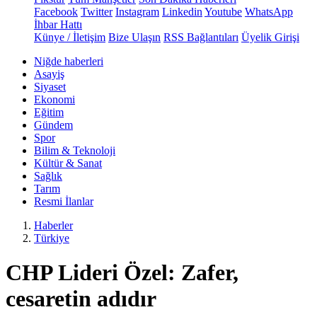
Facebook
Twitter
Instagram
Linkedin
Youtube
WhatsApp
İhbar Hattı
Künye / İletişim
Bize Ulaşın
RSS Bağlantıları
Üyelik Girişi
Niğde haberleri
Asayiş
Siyaset
Ekonomi
Eğitim
Gündem
Spor
Bilim & Teknoloji
Kültür & Sanat
Sağlık
Tarım
Resmi İlanlar
Haberler
Türkiye
CHP Lideri Özel: Zafer,
cesaretin adıdır