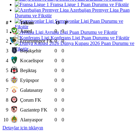
Fransa Ligue 1 Puan Durumu ve Fikstür
Azerbaijan Premyer Liqa Puan
Durumu ve Fikstür
Şampiyonlar Ligi Puan Durumu ve
#
Takım
O
P
Fikstür
1
Amed
0
0
Avrupa Ligi Puan Durumu ve Fikstür
Konferans Ligi Puan Durumu ve Fikstür
2
Erzurumspor FK
0
0
Dünya Kupası 2026 Puan Durumu ve
Fikstür
3
Başakşehir
0
0
4
Kocaelispor
0
0
5
Beşiktaş
0
0
6
Eyüpspor
0
0
7
Galatasaray
0
0
8
Çorum FK
0
0
9
Gaziantep FK
0
0
10
Alanyaspor
0
0
Detaylar için tıklayın