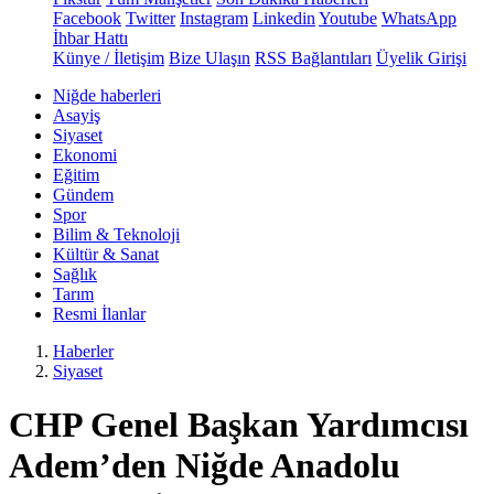
Facebook
Twitter
Instagram
Linkedin
Youtube
WhatsApp
İhbar Hattı
Künye / İletişim
Bize Ulaşın
RSS Bağlantıları
Üyelik Girişi
Niğde haberleri
Asayiş
Siyaset
Ekonomi
Eğitim
Gündem
Spor
Bilim & Teknoloji
Kültür & Sanat
Sağlık
Tarım
Resmi İlanlar
Haberler
Siyaset
CHP Genel Başkan Yardımcısı
Adem’den Niğde Anadolu