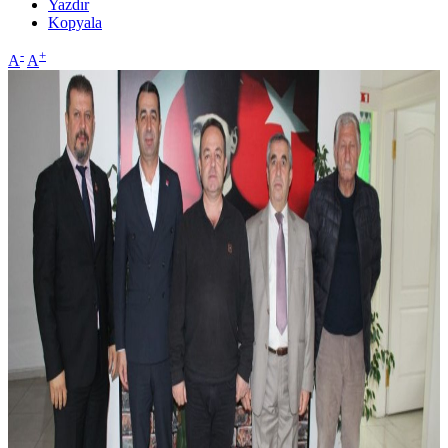
Yazdır
Kopyala
-
+
A
A