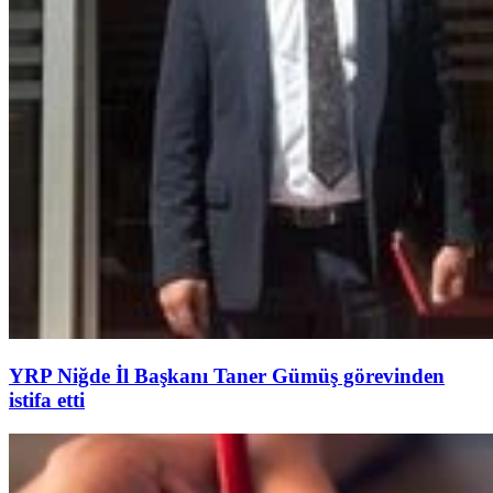
YRP Niğde İl Başkanı Taner Gümüş görevinden
istifa etti