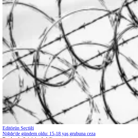
Editörün Seçtiği
Niğde'de gündem oldu: 15-18 yaş grubuna ceza