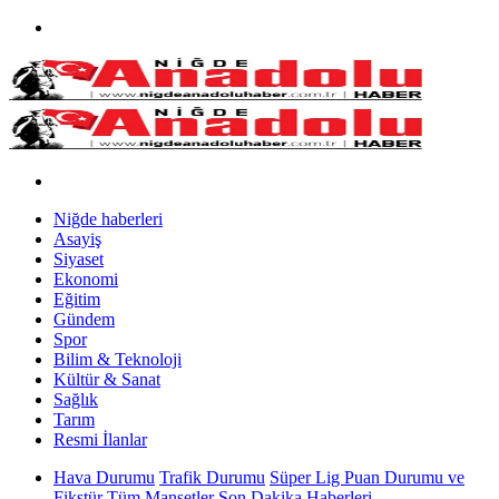
Niğde haberleri
Asayiş
Siyaset
Ekonomi
Eğitim
Gündem
Spor
Bilim & Teknoloji
Kültür & Sanat
Sağlık
Tarım
Resmi İlanlar
Hava Durumu
Trafik Durumu
Süper Lig Puan Durumu ve
Fikstür
Tüm Manşetler
Son Dakika Haberleri