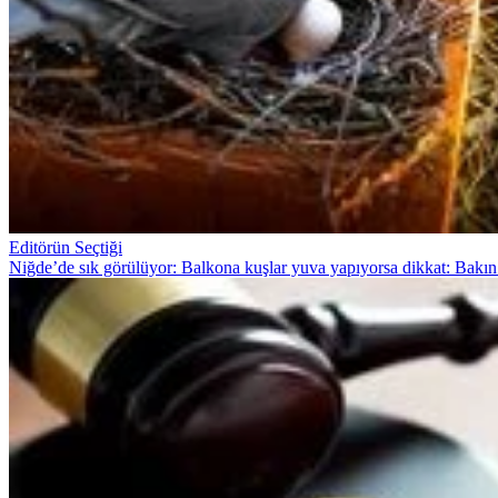
Editörün Seçtiği
Niğde’de sık görülüyor: Balkona kuşlar yuva yapıyorsa dikkat: Bakın