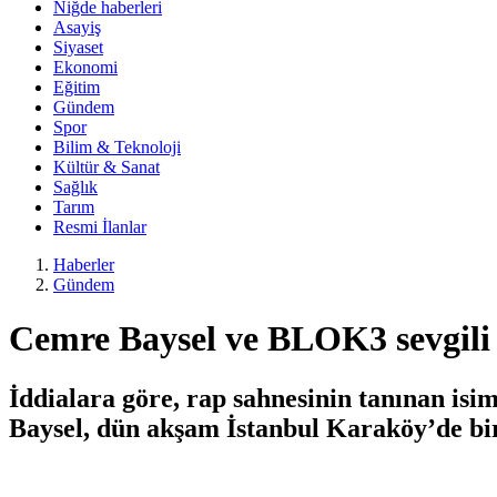
Niğde haberleri
Asayiş
Siyaset
Ekonomi
Eğitim
Gündem
Spor
Bilim & Teknoloji
Kültür & Sanat
Sağlık
Tarım
Resmi İlanlar
Haberler
Gündem
Cemre Baysel ve BLOK3 sevgili 
İddialara göre, rap sahnesinin tanınan is
Baysel, dün akşam İstanbul Karaköy’de bir