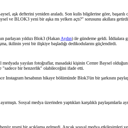
l, aşk defterini yeniden araladı. Son kulis bilgilerine göre, başarılı
sel ve BLOK3 yeni bir aşka mı yelken açtı?" sorusunu akıllara getirdi
nın parlayan yıldızı Blok3 (Hakan
Aydın
) ile gündeme geldi. İddialara 
, ikilinin yeni bir ilişkiye başladığı dedikodularını güçlendirdi.
al medyada yayılan fotoğraflar, masadaki kişinin Cemre Baysel olduğunu 
 "sadece bir benzerlik" olabileceğini ifade etti.
 önce Instagram hesabının hikaye bölümünde Blok3'ün bir şarkısını payla
ırmıştı. Sosyal medya üzerinden yaptıkları karşılıklı paylaşımlarla ayr
nüz resmi bir açıklama gelmedi. Ancak sosyal medya etkileşimleri ve k