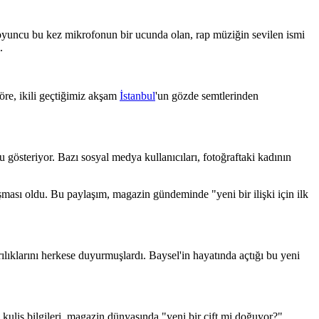
 oyuncu bu kez mikrofonun bir ucunda olan, rap müziğin sevilen ismi
.
göre, ikili geçtiğimiz akşam
İstanbul
'un gözde semtlerinden
gösteriyor. Bazı sosyal medya kullanıcıları, fotoğraftaki kadının
şması oldu. Bu paylaşım, magazin gündeminde "yeni bir ilişki için ilk
ılıklarını herkese duyurmuşlardı. Baysel'in hayatında açtığı bu yeni
ulis bilgileri, magazin dünyasında "yeni bir çift mi doğuyor?"