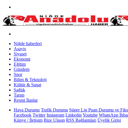
Niğde haberleri
Asayiş
Siyaset
Ekonomi
Eğitim
Gündem
Spor
Bilim & Teknoloji
Kültür & Sanat
Sağlık
Tarım
Resmi İlanlar
Hava Durumu
Trafik Durumu
Süper Lig Puan Durumu ve Fiks
Facebook
Twitter
Instagram
Linkedin
Youtube
WhatsApp İhbar
Künye / İletişim
Bize Ulaşın
RSS Bağlantıları
Üyelik Girişi