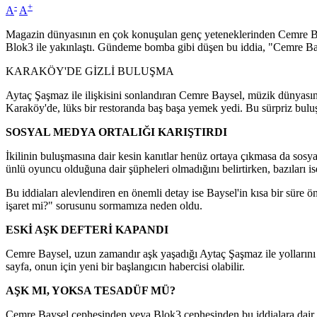
-
+
A
A
Magazin dünyasının en çok konuşulan genç yeteneklerinden Cemre Bayse
Blok3 ile yakınlaştı. Gündeme bomba gibi düşen bu iddia, "Cemre Bay
KARAKÖY'DE GİZLİ BULUŞMA
Aytaç Şaşmaz ile ilişkisini sonlandıran Cemre Baysel, müzik dünyası
Karaköy'de, lüks bir restoranda baş başa yemek yedi. Bu sürpriz buluşma
SOSYAL MEDYA ORTALIĞI KARIŞTIRDI
İkilinin buluşmasına dair kesin kanıtlar henüz ortaya çıkmasa da sosy
ünlü oyuncu olduğuna dair şüpheleri olmadığını belirtirken, bazıları ise
Bu iddiaları alevlendiren en önemli detay ise Baysel'in kısa bir süre
işaret mi?" sorusunu sormamıza neden oldu.
ESKİ AŞK DEFTERİ KAPANDI
Cemre Baysel, uzun zamandır aşk yaşadığı Aytaç Şaşmaz ile yollarını ay
sayfa, onun için yeni bir başlangıcın habercisi olabilir.
AŞK MI, YOKSA TESADÜF MÜ?
Cemre Baysel cephesinden veya Blok3 cephesinden bu iddialara dair he