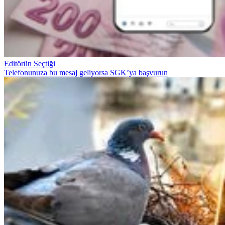
Editörün Seçtiği
Telefonunuza bu mesaj geliyorsa SGK’ya başvurun