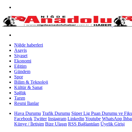
Niğde haberleri
Asayiş
Siyaset
Ekonomi
Eğitim
Gündem
Spor
Bilim & Teknoloji
Kültür & Sanat
Sağlık
Tarım
Resmi İlanlar
Hava Durumu
Trafik Durumu
Süper Lig Puan Durumu ve Fiks
Facebook
Twitter
Instagram
Linkedin
Youtube
WhatsApp İhbar
Künye / İletişim
Bize Ulaşın
RSS Bağlantıları
Üyelik Girişi