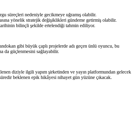
kurgu süreçleri nedeniyle gecikmeye uğramış olabilir.
sına yönelik stratejik değişiklikleri gündeme getirmiş olabilir.
ihinin bilinçli şekilde ertelendiği tahmin ediliyor.
Sandokan gibi büyük çaplı projelerde adı geçen ünlü oyuncu, bu
a da güçlenmesini sağlayabilir.
lenen diziyle ilgili yapım şirketinden ve yayın platformundan gelecek
 süredir beklenen epik hikâyesi nihayet gün yüzüne çıkacak.