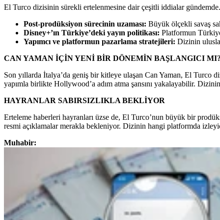
El Turco dizisinin sürekli ertelenmesine dair çeşitli iddialar gündemde
Post-prodüksiyon sürecinin uzaması:
Büyük ölçekli savaş sahn
Disney+’ın Türkiye’deki yayın politikası:
Platformun Türkiye’d
Yapımcı ve platformun pazarlama stratejileri:
Dizinin ulusla
CAN YAMAN İÇİN YENİ BİR DÖNEMİN BAŞLANGICI MI
Son yıllarda İtalya’da geniş bir kitleye ulaşan Can Yaman, El Turco 
yapımla birlikte Hollywood’a adım atma şansını yakalayabilir. Dizini
HAYRANLAR SABIRSIZLIKLA BEKLİYOR
Erteleme haberleri hayranları üzse de, El Turco’nun büyük bir prodüks
resmi açıklamalar merakla bekleniyor. Dizinin hangi platformda izleyi
Muhabir: