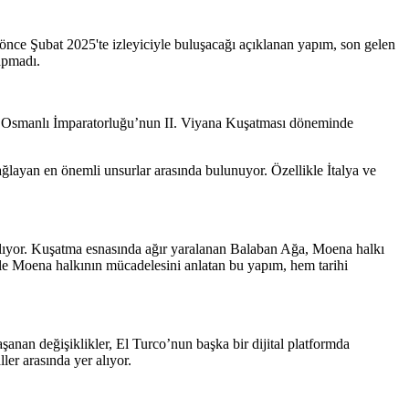
önce Şubat 2025'te izleyiciyle buluşacağı açıklanan yapım, son gelen
apmadı.
or. Osmanlı İmparatorluğu’nun II. Viyana Kuşatması döneminde
ğlayan en önemli unsurlar arasında bulunuyor. Özellikle İtalya ve
alıyor. Kuşatma esnasında ağır yaralanan Balaban Ağa, Moena halkı
 ile Moena halkının mücadelesini anlatan bu yapım, hem tarihi
aşanan değişiklikler, El Turco’nun başka bir dijital platformda
ler arasında yer alıyor.