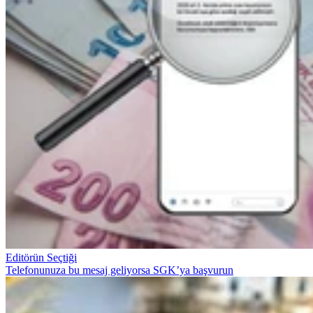
Editörün Seçtiği
Telefonunuza bu mesaj geliyorsa SGK’ya başvurun