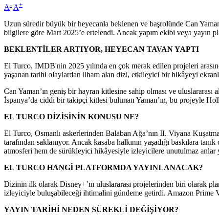
-
+
A
A
Uzun süredir büyük bir heyecanla beklenen ve başrolünde Can Yaman’ın
bilgilere göre Mart 2025’e ertelendi. Ancak yapım ekibi veya yayın p
BEKLENTİLER ARTIYOR, HEYECAN TAVAN YAPTI
El Turco, IMDB'nin 2025 yılında en çok merak edilen projeleri arası
yaşanan tarihi olaylardan ilham alan dizi, etkileyici bir hikâyeyi ekran
Can Yaman’ın geniş bir hayran kitlesine sahip olması ve uluslararası 
İspanya’da ciddi bir takipçi kitlesi bulunan Yaman’ın, bu projeyle H
EL TURCO DİZİSİNİN KONUSU NE?
El Turco, Osmanlı askerlerinden Balaban Ağa’nın II. Viyana Kuşatma
tarafından saklanıyor. Ancak kasaba halkının yaşadığı baskılara tanık
atmosferi hem de sürükleyici hikâyesiyle izleyicilere unutulmaz anlar 
EL TURCO HANGİ PLATFORMDA YAYINLANACAK?
Dizinin ilk olarak Disney+’ın uluslararası projelerinden biri olarak pl
izleyiciyle buluşabileceği ihtimalini gündeme getirdi. Amazon Prime Vi
YAYIN TARİHİ NEDEN SÜREKLİ DEĞİŞİYOR?