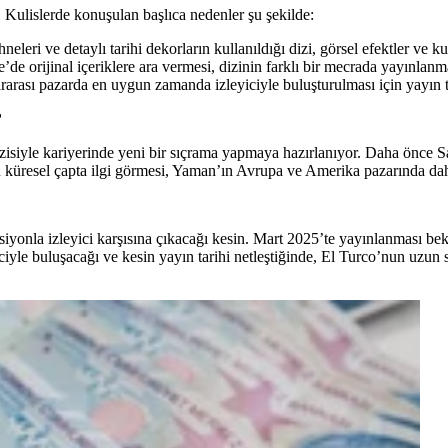
. Kulislerde konuşulan başlıca nedenler şu şekilde:
eleri ve detaylı tarihi dekorların kullanıldığı dizi, görsel efektler ve 
e orijinal içeriklere ara vermesi, dizinin farklı bir mecrada yayınlanma
rarası pazarda en uygun zamanda izleyiciyle buluşturulması için yayın tar
?
dizisiyle kariyerinde yeni bir sıçrama yapmaya hazırlanıyor. Daha önce 
n küresel çapta ilgi görmesi, Yaman’ın Avrupa ve Amerika pazarında dah
iyonla izleyici karşısına çıkacağı kesin. Mart 2025’te yayınlanması bek
ciyle buluşacağı ve kesin yayın tarihi netleştiğinde, El Turco’nun uzun