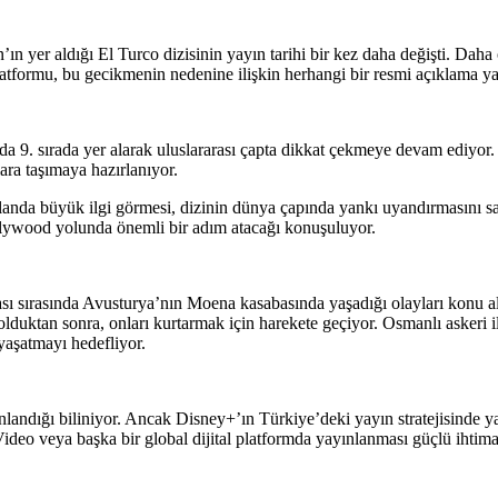
 yer aldığı El Turco dizisinin yayın tarihi bir kez daha değişti. Daha 
latformu, bu gecikmenin nedenine ilişkin herhangi bir resmi açıklama y
nda 9. sırada yer alarak uluslararası çapta dikkat çekmeye devam ediy
lara taşımaya hazırlanıyor.
alanda büyük ilgi görmesi, dizinin dünya çapında yankı uyandırmasını sa
ollywood yolunda önemli bir adım atacağı konuşuluyor.
sı sırasında Avusturya’nın Moena kasabasında yaşadığı olayları konu 
 olduktan sonra, onları kurtarmak için harekete geçiyor. Osmanlı askeri
yaşatmayı hedefliyor.
anlandığı biliniyor. Ancak Disney+’ın Türkiye’deki yayın stratejisinde y
deo veya başka bir global dijital platformda yayınlanması güçlü ihtimal