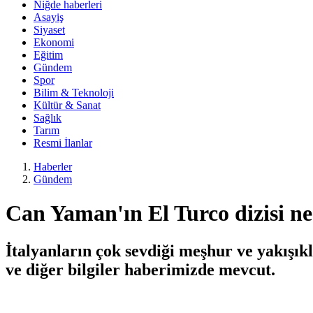
Niğde haberleri
Asayiş
Siyaset
Ekonomi
Eğitim
Gündem
Spor
Bilim & Teknoloji
Kültür & Sanat
Sağlık
Tarım
Resmi İlanlar
Haberler
Gündem
Can Yaman'ın El Turco dizisi n
İtalyanların çok sevdiği meşhur ve yakışık
ve diğer bilgiler haberimizde mevcut.