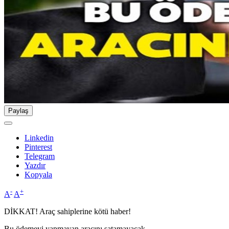
Paylaş
Linkedin
Pinterest
Telegram
Yazdır
Kopyala
-
+
A
A
DİKKAT! Araç sahiplerine kötü haber!
Bu ödemeyi yapmayan aracını satamayacak