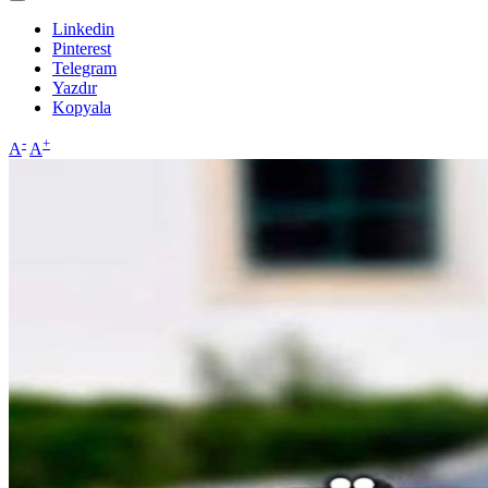
Linkedin
Pinterest
Telegram
Yazdır
Kopyala
-
+
A
A