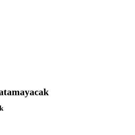
satamayacak
k