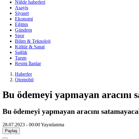
Niğde haberleri
Asayiş
Siyaset
Ekonomi
Eğitim
Gündem
Spor
Bilim & Teknoloji
Kültür & Sanat
Sağlık
Tarım
Resmi İlanlar
Haberler
Otomobil
Bu ödemeyi yapmayan aracını 
Bu ödemeyi yapmayan aracını satamayaca
28.07.2023 - 00:00
Yayınlanma
Paylaş