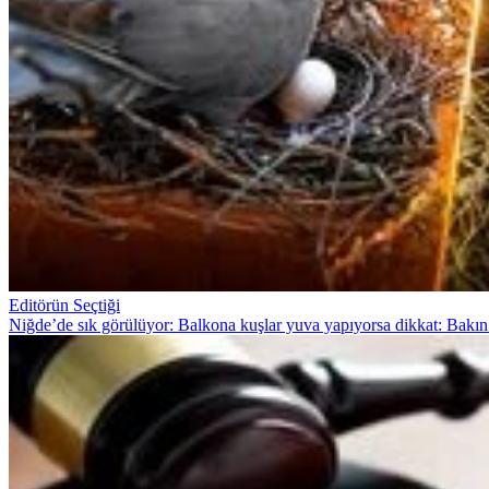
Editörün Seçtiği
Niğde’de sık görülüyor: Balkona kuşlar yuva yapıyorsa dikkat: Bakın