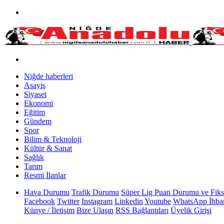
Niğde haberleri
Asayiş
Siyaset
Ekonomi
Eğitim
Gündem
Spor
Bilim & Teknoloji
Kültür & Sanat
Sağlık
Tarım
Resmi İlanlar
Hava Durumu
Trafik Durumu
Süper Lig Puan Durumu ve Fiks
Facebook
Twitter
Instagram
Linkedin
Youtube
WhatsApp İhbar
Künye / İletişim
Bize Ulaşın
RSS Bağlantıları
Üyelik Girişi