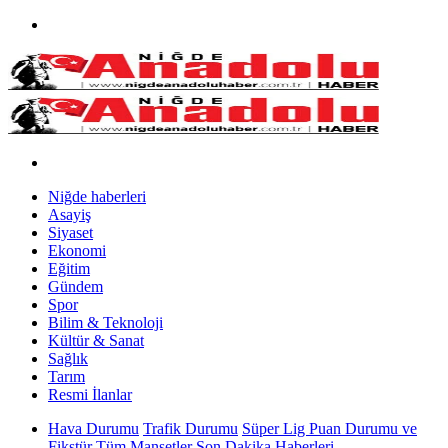
Niğde haberleri
Asayiş
Siyaset
Ekonomi
Eğitim
Gündem
Spor
Bilim & Teknoloji
Kültür & Sanat
Sağlık
Tarım
Resmi İlanlar
Hava Durumu
Trafik Durumu
Süper Lig Puan Durumu ve
Fikstür
Tüm Manşetler
Son Dakika Haberleri