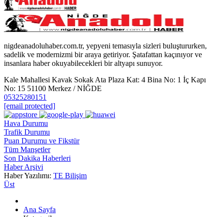
nigdeanadoluhaber.com.tr, yepyeni temasıyla sizleri buluştururken,
sadelik ve modernizmi bir araya getiriyor. Şatafattan kaçınıyor ve
insanlara haber okuyabilecekleri bir altyapı sunuyor.
Kale Mahallesi Kavak Sokak Ata Plaza Kat: 4 Bina No: 1 İç Kapı
No: 15 51100 Merkez / NİĞDE
05325280151
[email protected]
Hava Durumu
Trafik Durumu
Puan Durumu ve Fikstür
Tüm Manşetler
Son Dakika Haberleri
Haber Arşivi
Haber Yazılımı:
TE Bilişim
Üst
Ana Sayfa