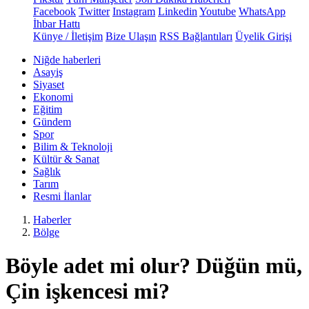
Facebook
Twitter
Instagram
Linkedin
Youtube
WhatsApp
İhbar Hattı
Künye / İletişim
Bize Ulaşın
RSS Bağlantıları
Üyelik Girişi
Niğde haberleri
Asayiş
Siyaset
Ekonomi
Eğitim
Gündem
Spor
Bilim & Teknoloji
Kültür & Sanat
Sağlık
Tarım
Resmi İlanlar
Haberler
Bölge
Böyle adet mi olur? Düğün mü,
Çin işkencesi mi?