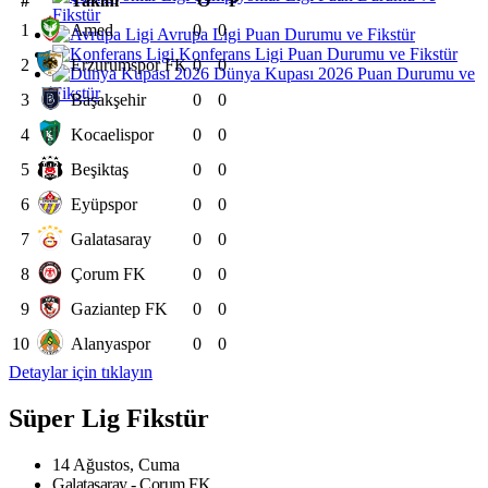
#
Takım
O
P
Fikstür
1
Amed
0
0
Avrupa Ligi Puan Durumu ve Fikstür
Konferans Ligi Puan Durumu ve Fikstür
2
Erzurumspor FK
0
0
Dünya Kupası 2026 Puan Durumu ve
Fikstür
3
Başakşehir
0
0
4
Kocaelispor
0
0
5
Beşiktaş
0
0
6
Eyüpspor
0
0
7
Galatasaray
0
0
8
Çorum FK
0
0
9
Gaziantep FK
0
0
10
Alanyaspor
0
0
Detaylar için tıklayın
Süper Lig Fikstür
14 Ağustos, Cuma
Galatasaray - Çorum FK