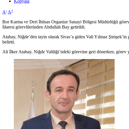
Kopyala
-
+
A
A
Bor Karma ve Deri İhtisas Organize Sanayi Bölgesi Müdürlüğü görevin
İdaresi görevlilerinden Abdullah Bay getirildi.
Atabay, Niğde’den tayin olarak Sivas’a giden Vali Yılmaz Şimşek’in gö
belirtti.
Ali İlker Atabay, Niğde Valiliği’ndeki görevine geri dönerken, görev y