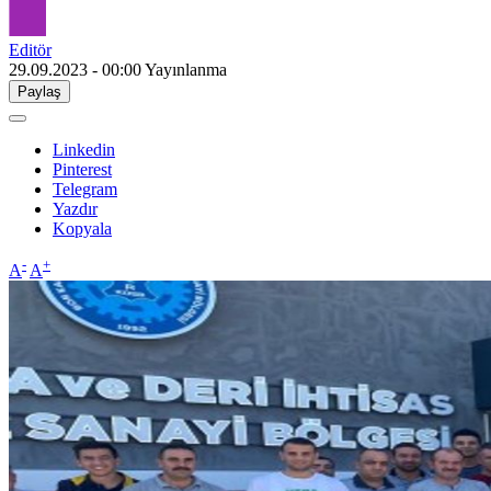
Editör
29.09.2023 - 00:00
Yayınlanma
Paylaş
Linkedin
Pinterest
Telegram
Yazdır
Kopyala
-
+
A
A