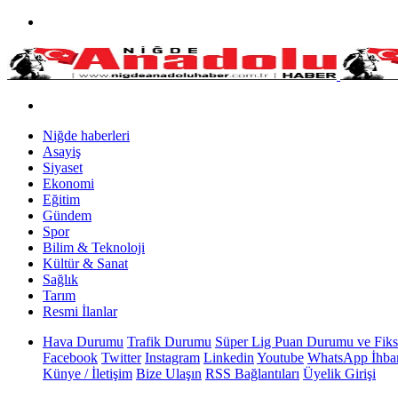
Niğde haberleri
Asayiş
Siyaset
Ekonomi
Eğitim
Gündem
Spor
Bilim & Teknoloji
Kültür & Sanat
Sağlık
Tarım
Resmi İlanlar
Hava Durumu
Trafik Durumu
Süper Lig Puan Durumu ve Fiks
Facebook
Twitter
Instagram
Linkedin
Youtube
WhatsApp İhbar
Künye / İletişim
Bize Ulaşın
RSS Bağlantıları
Üyelik Girişi