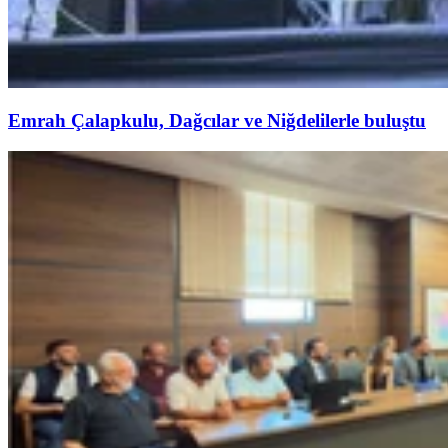
Emrah Çalapkulu, Dağcılar ve Niğdelilerle buluştu