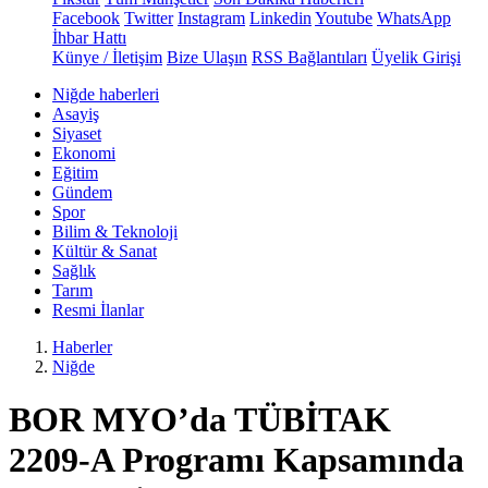
Facebook
Twitter
Instagram
Linkedin
Youtube
WhatsApp
İhbar Hattı
Künye / İletişim
Bize Ulaşın
RSS Bağlantıları
Üyelik Girişi
Niğde haberleri
Asayiş
Siyaset
Ekonomi
Eğitim
Gündem
Spor
Bilim & Teknoloji
Kültür & Sanat
Sağlık
Tarım
Resmi İlanlar
Haberler
Niğde
BOR MYO’da TÜBİTAK
2209-A Programı Kapsamında