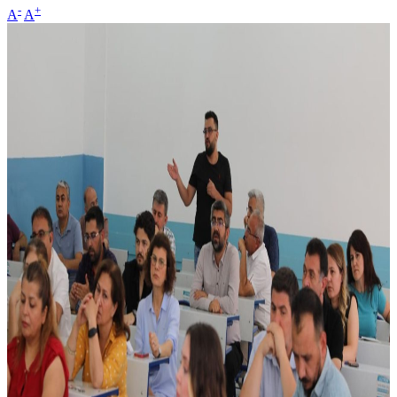
-
+
A
A