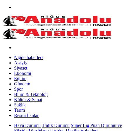
Niğde haberleri
Asayiş
Siyaset
Ekonomi
Eğitim
Gündem
Spor
Bilim & Teknoloji
Kültür & Sanat
Sağlık
Tarım
Resmi İlanlar
Hava Durumu
Trafik Durumu
Süper Lig Puan Durumu ve
Fikstür
Tüm Manşetler
Son Dakika Haberleri