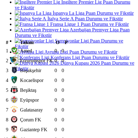
İngiltere Premier Lig Puan Durumu
ve Fikstür
İspanya La Liga Puan Durumu ve Fikstür
İtalya Serie A Puan Durumu ve Fikstür
Fransa Ligue 1 Puan Durumu ve Fikstür
Azerbaijan Premyer Liqa Puan
Durumu ve Fikstür
Şampiyonlar Ligi Puan Durumu ve
#
Takım
O
P
Fikstür
1
Amed
0
0
Avrupa Ligi Puan Durumu ve Fikstür
Konferans Ligi Puan Durumu ve Fikstür
2
Erzurumspor FK
0
0
Dünya Kupası 2026 Puan Durumu ve
Fikstür
3
Başakşehir
0
0
4
Kocaelispor
0
0
5
Beşiktaş
0
0
6
Eyüpspor
0
0
7
Galatasaray
0
0
8
Çorum FK
0
0
9
Gaziantep FK
0
0