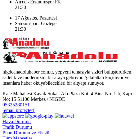
Amed - Erzurumspor FK
21:30
17 Ağustos, Pazartesi
Samsunspor - Göztepe
21:30
nigdeanadoluhaber.com.tr, yepyeni temasıyla sizleri buluştururken,
sadelik ve modernizmi bir araya getiriyor. Şatafattan kaçınıyor ve
insanlara haber okuyabilecekleri bir altyapı sunuyor.
Kale Mahallesi Kavak Sokak Ata Plaza Kat: 4 Bina No: 1 İç Kapı
No: 15 51100 Merkez / NİĞDE
05325280151
[email protected]
Hava Durumu
Trafik Durumu
Puan Durumu ve Fikstür
Tüm Manşetler