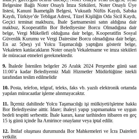
Belgesine Bağlı Noter Onaylı İmza Sirküleri, Noter Onaylı Üye
listesi, Kanuni İkametgâh Belgesi, Vukuatlı Nüfüs Kaydı, Sabıka
Kaydı, Türkiye’de Tebligat Adresi, Tüzel Kişiliğin Oda Sicil Kaydı,
Geçici teminat makbuzu, İhale Şartnamesini satın aldığına dair
makbuz, Kooperatifin Bor Belediyesine Borcu Olmadığına dair
belge, Vergi Mükellefi olduğuna dair belge, Kooperatifin Sosyal
Güvenlik Kurumu ve Vergi Dairesine Borcu olmadığına dair belge,
En az 5(beş) yıl Yolcu Taşımacılığı yaptığını gösterir belge,
Vekaleten katılacakların Noter onaylı Vekaletname ve imza sirküleri
ile müracaat etmeleri gerekmektedir.
9.
İhalede İstenilen belgeler 26 Aralık 2024 Perşembe günü saat
11:00’a kadar Belediyemiz Mali Hizmetler Müdürlüğüne istekli
tarafından teslim edilmelidir
10.
Posta, telefon, telgraf, teleks, faks vb. yazılı elektronik ortamda
yapılan müracaatlar işleme alınmayacaktır.
11.
İlçemiz dahilinde Yolcu Taşımacılığı işi mülkiyeti/işletme hakkı
Bor Belediyesine aittir. İdare; ihaleyi yapıp yapmamakta ve uygun
bedeli tespitti serbesttir. İhale kararı, karar tarihinden itibaren en geç
15 iş günü içinde İta Amirince onaylanır veya iptal edilir.
12.
İhtilaf oluşması durumunda Bor Mahkemeleri ve İcra Daireleri
yetkilir.