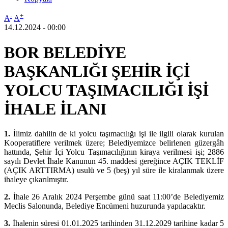
-
+
A
A
14.12.2024 - 00:00
BOR BELEDİYE
BAŞKANLIĞI ŞEHİR İÇİ
YOLCU TAŞIMACILIĞI İŞİ
İHALE İLANI
1.
İlimiz dahilin de ki yolcu taşımacılığı işi ile ilgili olarak kurulan
Kooperatiflere verilmek üzere; Belediyemizce belirlenen güzergâh
hattında, Şehir İçi Yolcu Taşımacılığının kiraya verilmesi işi; 2886
sayılı Devlet İhale Kanunun 45. maddesi gereğince AÇIK TEKLİF
(AÇIK ARTTIRMA) usulü ve 5 (beş) yıl süre ile kiralanmak üzere
ihaleye çıkarılmıştır.
2.
İhale 26 Aralık 2024 Perşembe günü saat 11:00’de Belediyemiz
Meclis Salonunda, Belediye Encümeni huzurunda yapılacaktır.
3.
İhalenin süresi 01.01.2025 tarihinden 31.12.2029 tarihine kadar 5