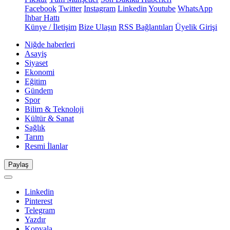
Facebook
Twitter
Instagram
Linkedin
Youtube
WhatsApp
İhbar Hattı
Künye / İletişim
Bize Ulaşın
RSS Bağlantıları
Üyelik Girişi
Niğde haberleri
Asayiş
Siyaset
Ekonomi
Eğitim
Gündem
Spor
Bilim & Teknoloji
Kültür & Sanat
Sağlık
Tarım
Resmi İlanlar
Paylaş
Linkedin
Pinterest
Telegram
Yazdır
Kopyala