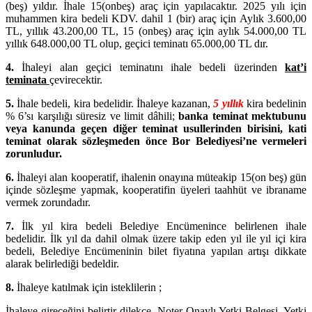
(beş) yıldır. İhale 15(onbeş) araç için yapılacaktır. 2025 yılı için
muhammen kira bedeli KDV. dahil 1 (bir) araç için Aylık 3.600,00
TL, yıllık 43.200,00 TL, 15 (onbeş) araç için aylık 54.000,00 TL
yıllık 648.000,00 TL olup, geçici teminatı 65.000,00 TL dır.
4.
İhaleyi alan geçici teminatını ihale bedeli üzerinden
kat’i
teminata
çevirecektir.
5.
İhale bedeli, kira bedelidir. İhaleye kazanan,
5 yıllık
kira bedelinin
% 6’sı karşılığı süresiz ve limit dâhili;
banka teminat mektubunu
veya kanunda geçen diğer teminat usullerinden birisini, kati
teminat olarak sözleşmeden önce Bor Belediyesi’ne vermeleri
zorunludur.
6.
İhaleyi alan kooperatif, ihalenin onayına müteakip 15(on beş) gün
içinde sözleşme yapmak, kooperatifin üyeleri taahhüt ve ibraname
vermek zorundadır.
7.
İlk yıl kira bedeli Belediye Encümenince belirlenen ihale
bedelidir. İlk yıl da dahil olmak üzere takip eden yıl ile yıl içi kira
bedeli, Belediye Encümeninin bilet fiyatına yapılan artışı dikkate
alarak belirlediği bedeldir.
8.
İhaleye katılmak için isteklilerin ;
İhaleye gireceğini belirtir dilekçe, Noter Onaylı Yetki Belgesi, Yetki