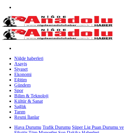
Niğde haberleri
Asayiş
Siyaset
Ekonomi
Eğitim
Gündem
Spor
Bilim & Teknoloji
Kültür & Sanat
Sağlık
Tarım
Resmi İlanlar
Hava Durumu
Trafik Durumu
Süper Lig Puan Durumu ve
Fikstür
Tüm Manşetler
Son Dakika Haberleri