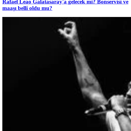
Rafael Leao Galatasaray'a gelecek mi? Bonservisi ve
maaşı belli oldu mu?