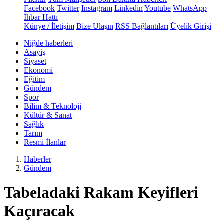
Facebook
Twitter
Instagram
Linkedin
Youtube
WhatsApp
İhbar Hattı
Künye / İletişim
Bize Ulaşın
RSS Bağlantıları
Üyelik Girişi
Niğde haberleri
Asayiş
Siyaset
Ekonomi
Eğitim
Gündem
Spor
Bilim & Teknoloji
Kültür & Sanat
Sağlık
Tarım
Resmi İlanlar
Haberler
Gündem
Tabeladaki Rakam Keyifleri
Kaçıracak