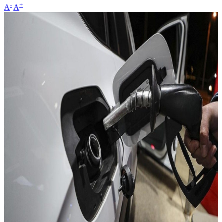
-
+
A
A