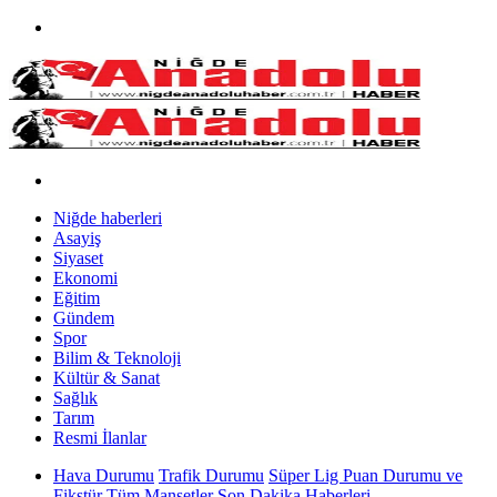
Niğde haberleri
Asayiş
Siyaset
Ekonomi
Eğitim
Gündem
Spor
Bilim & Teknoloji
Kültür & Sanat
Sağlık
Tarım
Resmi İlanlar
Hava Durumu
Trafik Durumu
Süper Lig Puan Durumu ve
Fikstür
Tüm Manşetler
Son Dakika Haberleri