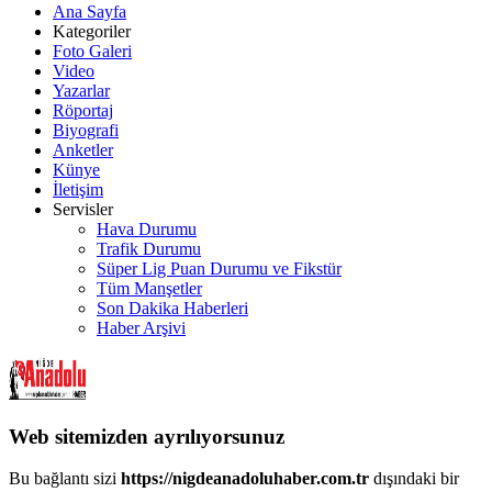
Ana Sayfa
Kategoriler
Foto Galeri
Video
Yazarlar
Röportaj
Biyografi
Anketler
Künye
İletişim
Servisler
Hava Durumu
Trafik Durumu
Süper Lig Puan Durumu ve Fikstür
Tüm Manşetler
Son Dakika Haberleri
Haber Arşivi
Web sitemizden ayrılıyorsunuz
Bu bağlantı sizi
https://nigdeanadoluhaber.com.tr
dışındaki bir