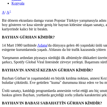
Kopyala
-
+
A
A
Bir dönem ekranlara damga vuran Popstar Türkiye yarışmasıyla adını
boy gösteren ve kısa sürede geniş bir hayran kitlesine ulaşan sanatçı
kariyerinde kalıcı bir iz bıraktı.
BAYHAN GÜRHAN KİMDİR?
14 Mart 1980 tarihinde
Adana
'da dünyaya gelen 46 yaşındaki ünlü s
esirgeme kurumlarında yaşadı. Ablasını da bir trafik kazasında yitiren
Yarışmanın ardından piyasaya sürdüğü ilk albümüyle dikkatleri üzerine 
şarkıcı, Spotify Global Viral listesinde zirveye yerleşti. Başarısını 
BAYHAN'IN ANNESİ KEZBAN GÜRHAN KİMDİR?
Bayhan Gürhan’ın yaşamındaki en büyük kırılma noktası, annesi Kezba
bulutlar çöktürdü. Eve getirilen "kuma" durumuna itiraz eden ve bu 
Ünlü sanatçı, katıldığı programlarda annesinin vefat ettiği anı hiç un
baskısı gören Bayhan, yurtlarda geçirdiği zorlu yıllarla karakterini şeki
BAYHAN'IN BABASI SABAHATTİN GÜRHAN KİMDİR?