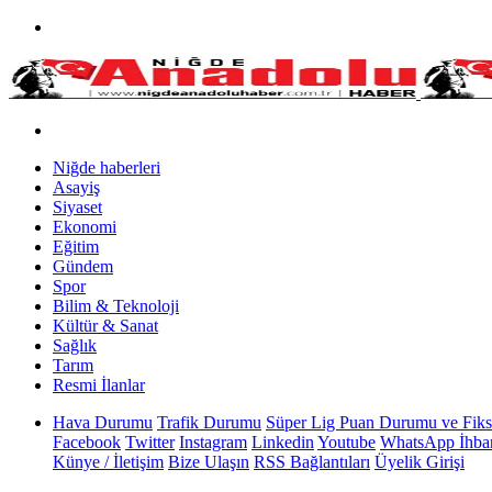
Niğde haberleri
Asayiş
Siyaset
Ekonomi
Eğitim
Gündem
Spor
Bilim & Teknoloji
Kültür & Sanat
Sağlık
Tarım
Resmi İlanlar
Hava Durumu
Trafik Durumu
Süper Lig Puan Durumu ve Fiks
Facebook
Twitter
Instagram
Linkedin
Youtube
WhatsApp İhbar
Künye / İletişim
Bize Ulaşın
RSS Bağlantıları
Üyelik Girişi