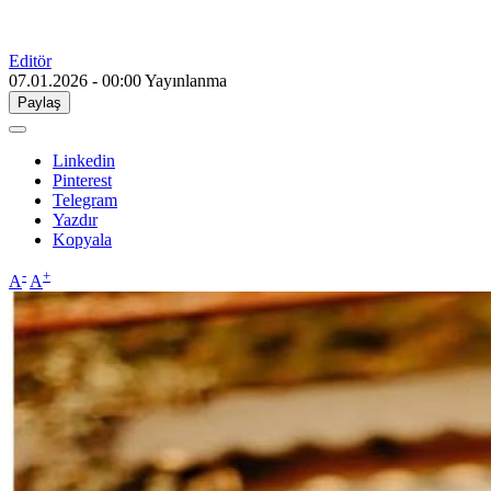
Editör
07.01.2026 - 00:00
Yayınlanma
Paylaş
Linkedin
Pinterest
Telegram
Yazdır
Kopyala
-
+
A
A