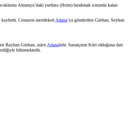
 çocuklarını Almanya’daki yurtlara (Heim) bırakmak zorunda kalan
nı kaybetti. Cenazesi memleketi
Adana
’ya gönderilen Gürhan, Seyhan
en Bayhan Gürhan, aslen
Adana
lıdır. Sanatçının Kürt olduğuna dair
kimliğiyle bilinmektedir.