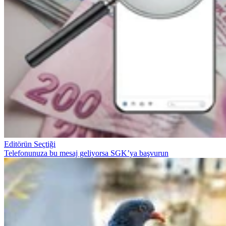
Editörün Seçtiği
Telefonunuza bu mesaj geliyorsa SGK’ya başvurun