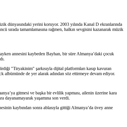
zik dünyasındaki yerini koruyor. 2003 yılında Kanal D ekranlarında
 üçüncü sırada tamamlamasına rağmen, halkın sevgisini kazanarak müzik
aştayken annesini kaybeden Bayhan, bir süre Almanya’daki çocuk
dı.
diği "Tiryakinim" şarkısıyla dijital platformları kasıp kavuran
track albümünde de yer alarak adından söz ettirmeye devam ediyor.
a’ya gitmesi ve başka bir evlilik yapması, ailenin üzerine kara
lara dayanamayarak yaşamına son verdi.
 Annesinin kaybından sonra ablasıyla gittiği Almanya’da üvey anne