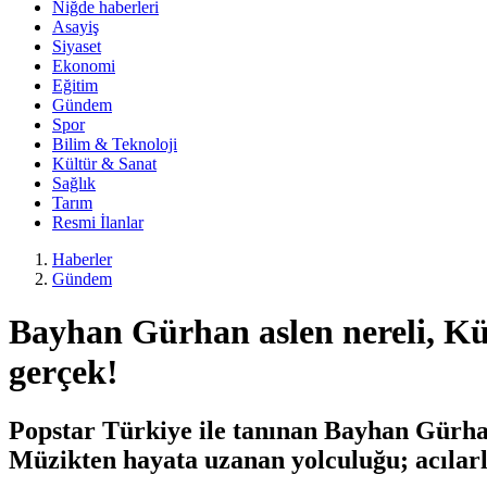
Niğde haberleri
Asayiş
Siyaset
Ekonomi
Eğitim
Gündem
Spor
Bilim & Teknoloji
Kültür & Sanat
Sağlık
Tarım
Resmi İlanlar
Haberler
Gündem
Bayhan Gürhan aslen nereli, Kü
gerçek!
Popstar Türkiye ile tanınan Bayhan Gürha
Müzikten hayata uzanan yolculuğu; acılarl