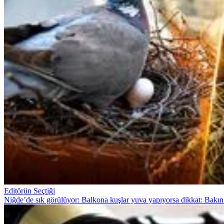
Editörün Seçtiği
Niğde’de sık görülüyor: Balkona kuşlar yuva yapıyorsa dikkat: Bakın