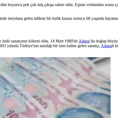
yıllar boyunca pek çok iniş çıkışa sahne oldu. Eşinin vefatından sonra
sinde meydana gelen talihsiz bir trafik kazası sonucu 68 yaşında hayatı
e ünlü sanatçının kökeni oldu. 14 Mart 1980'de
Adana
’da doğup büyüy
003 yılında Türkiye'nin tanıdığı bir isim haline gelen sanatçı,
Adana
lı 