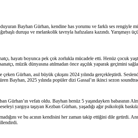
 duyuran Bayhan Gürhan, kendine has yorumu ve farklı ses rengiyle mü
, ağırbaşlı duruşu ve melankolik tavrıyla hafızalara kazındı. Yarışmayı
anatçı, hayatı boyunca pek çok zorlukla mücadele etti. Henüz çocuk y
 sanatçı, müzik dünyasına atılmadan önce aşçılık yaparak geçimini sağla
çeken Gürhan, asıl büyük çıkışını 2024 yılında gerçekleştirdi. Seslendir
sürdüren Bayhan, 2025 yılında popüler dizi Gassal’ın ikinci sezon sound
n Gürhan’ın vefatı oldu. Bayhan henüz 5 yaşındayken babasının Almany
meseleyi yargıya taşıyan Kezban Gürhan, yaşadığı ağır psikolojik baskı
utmadığını ve bu acının kendisini her zaman takip ettiğini dile getirdi.
llendirdi.