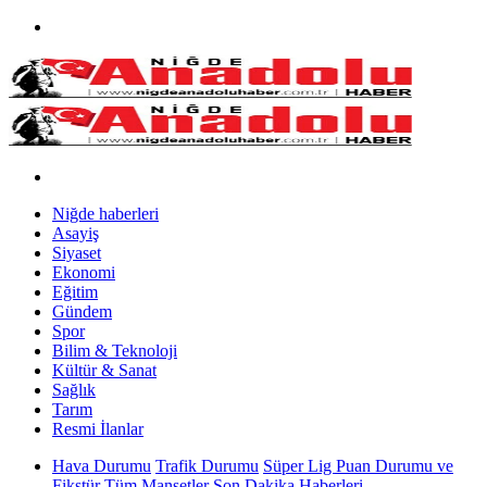
Niğde haberleri
Asayiş
Siyaset
Ekonomi
Eğitim
Gündem
Spor
Bilim & Teknoloji
Kültür & Sanat
Sağlık
Tarım
Resmi İlanlar
Hava Durumu
Trafik Durumu
Süper Lig Puan Durumu ve
Fikstür
Tüm Manşetler
Son Dakika Haberleri