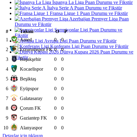
İspanya La Liga Puan Durumu ve Fikstür
İtalya Serie A Puan Durumu ve Fikstür
Fransa Ligue 1 Puan Durumu ve Fikstür
Azerbaijan Premyer Liqa Puan
Durumu ve Fikstür
Şampiyonlar Ligi Puan Durumu ve
#
Takım
O
P
Fikstür
1
Amed
0
0
Avrupa Ligi Puan Durumu ve Fikstür
Konferans Ligi Puan Durumu ve Fikstür
2
Erzurumspor FK
0
0
Dünya Kupası 2026 Puan Durumu ve
Fikstür
3
Başakşehir
0
0
4
Kocaelispor
0
0
5
Beşiktaş
0
0
6
Eyüpspor
0
0
7
Galatasaray
0
0
8
Çorum FK
0
0
9
Gaziantep FK
0
0
10
Alanyaspor
0
0
Detaylar için tıklayın