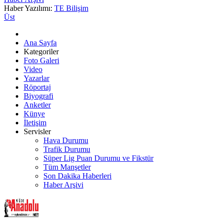
Haber Yazılımı:
TE Bilişim
Üst
Ana Sayfa
Kategoriler
Foto Galeri
Video
Yazarlar
Röportaj
Biyografi
Anketler
Künye
İletişim
Servisler
Hava Durumu
Trafik Durumu
Süper Lig Puan Durumu ve Fikstür
Tüm Manşetler
Son Dakika Haberleri
Haber Arşivi