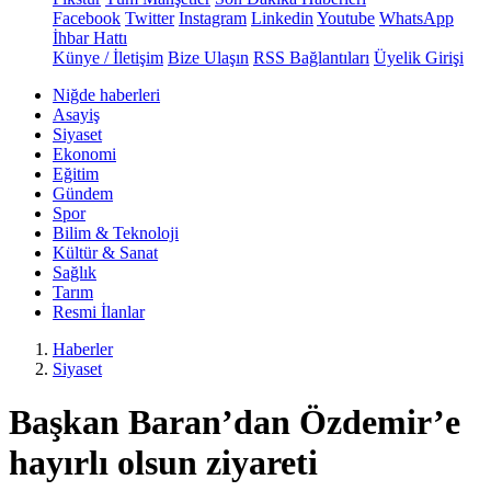
Facebook
Twitter
Instagram
Linkedin
Youtube
WhatsApp
İhbar Hattı
Künye / İletişim
Bize Ulaşın
RSS Bağlantıları
Üyelik Girişi
Niğde haberleri
Asayiş
Siyaset
Ekonomi
Eğitim
Gündem
Spor
Bilim & Teknoloji
Kültür & Sanat
Sağlık
Tarım
Resmi İlanlar
Haberler
Siyaset
Başkan Baran’dan Özdemir’e
hayırlı olsun ziyareti