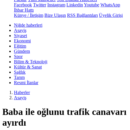
Facebook
Twitter
Instagram
Linkedin
Youtube
WhatsApp
İhbar Hattı
Künye / İletişim
Bize Ulaşın
RSS Bağlantıları
Üyelik Girişi
Niğde haberleri
Asayiş
Siyaset
Ekonomi
Eğitim
Gündem
Spor
Bilim & Teknoloji
Kültür & Sanat
Sağlık
Tarım
Resmi İlanlar
Haberler
Asayiş
Baba ile oğlunu trafik canavarı
ayırdı