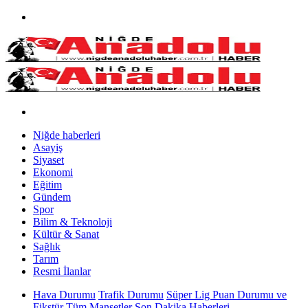
Niğde haberleri
Asayiş
Siyaset
Ekonomi
Eğitim
Gündem
Spor
Bilim & Teknoloji
Kültür & Sanat
Sağlık
Tarım
Resmi İlanlar
Hava Durumu
Trafik Durumu
Süper Lig Puan Durumu ve
Fikstür
Tüm Manşetler
Son Dakika Haberleri