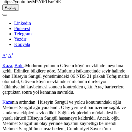
https://youtu.be/M5YiFUsnOiE
Paylaş
Linkedin
Pinterest
Telegram
Yazdır
Kopyala
-
+
A
A
Kaza
,
Bolu
-Mudurnu yolunun Gövem köyü mevkiinde meydana
geldi. Edinilen bilgilere göre, Mudurnu istikametinde seyir halinde
olan Hüseyin Sarıgül yönetimindeki 06 NBS 21 plakalı Tofaş marka
otomobil, Gövem köyü mevkiinde sürücünün direksiyon
hâkimiyetini kaybetmesi sonucu kontrolden çıktı. Araç bariyerlere
çarptıktan sonra yol kenarına savruldu.
Kaza
nın ardından, Hüseyin Sarıgül ve yolcu konumundaki oğlu
Mehmet Sarıgül ağır yaralandı. Olay yerine ihbar üzerine sağlık ve
jandarma ekipleri sevk edildi. Sağlık ekiplerinin müdahalesi ile
yaralı sürücü Hüseyin Sarıgül hastaneye kaldırıldı. Ancak, oğlu
Mehmet Sarıgül’ün olay yerinde hayatını kaybettiği belirlendi.
Mehmet Sarıgül’ün cansız bedeni, Cumhuriyet Savcısı’nın