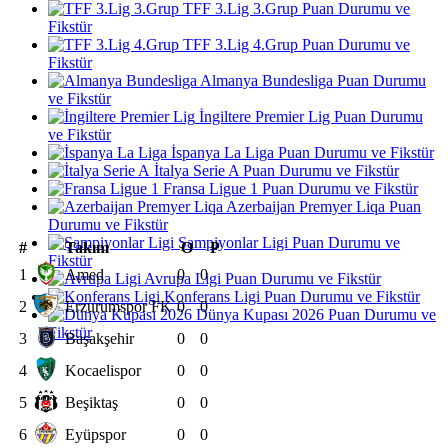
TFF 3.Lig 3.Grup Puan Durumu ve
Fikstür
TFF 3.Lig 4.Grup Puan Durumu ve
Fikstür
Almanya Bundesliga Puan Durumu
ve Fikstür
İngiltere Premier Lig Puan Durumu
ve Fikstür
İspanya La Liga Puan Durumu ve Fikstür
İtalya Serie A Puan Durumu ve Fikstür
Fransa Ligue 1 Puan Durumu ve Fikstür
Azerbaijan Premyer Liqa Puan
Durumu ve Fikstür
Şampiyonlar Ligi Puan Durumu ve
#
Takım
O
P
Fikstür
1
Amed
0
0
Avrupa Ligi Puan Durumu ve Fikstür
Konferans Ligi Puan Durumu ve Fikstür
2
Erzurumspor FK
0
0
Dünya Kupası 2026 Puan Durumu ve
Fikstür
3
Başakşehir
0
0
4
Kocaelispor
0
0
5
Beşiktaş
0
0
6
Eyüpspor
0
0