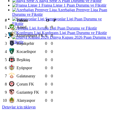
İtalya Serie A Puan Durumu ve Fikstür
Fransa Ligue 1 Puan Durumu ve Fikstür
Azerbaijan Premyer Liqa Puan
Durumu ve Fikstür
Şampiyonlar Ligi Puan Durumu ve
#
Takım
O
P
Fikstür
1
Amed
0
0
Avrupa Ligi Puan Durumu ve Fikstür
Konferans Ligi Puan Durumu ve Fikstür
2
Erzurumspor FK
0
0
Dünya Kupası 2026 Puan Durumu ve
Fikstür
3
Başakşehir
0
0
4
Kocaelispor
0
0
5
Beşiktaş
0
0
6
Eyüpspor
0
0
7
Galatasaray
0
0
8
Çorum FK
0
0
9
Gaziantep FK
0
0
10
Alanyaspor
0
0
Detaylar için tıklayın