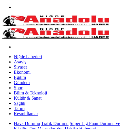
Niğde haberleri
Asayiş
Siyaset
Ekonomi
Eğitim
Gündem
Spor
Bilim & Teknoloji
Kültür & Sanat
Sağlık
Tarım
Resmi İlanlar
Hava Durumu
Trafik Durumu
Süper Lig Puan Durumu ve
Fikstür
Tüm Manşetler
Son Dakika Haberleri