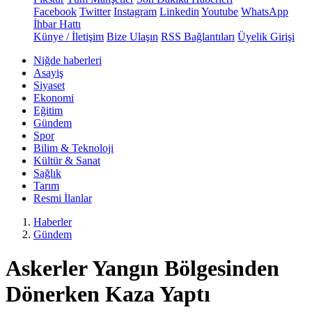
Facebook
Twitter
Instagram
Linkedin
Youtube
WhatsApp
İhbar Hattı
Künye / İletişim
Bize Ulaşın
RSS Bağlantıları
Üyelik Girişi
Niğde haberleri
Asayiş
Siyaset
Ekonomi
Eğitim
Gündem
Spor
Bilim & Teknoloji
Kültür & Sanat
Sağlık
Tarım
Resmi İlanlar
Haberler
Gündem
Askerler Yangın Bölgesinden
Dönerken Kaza Yaptı