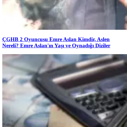
ÇGHB 2 Oyuncusu Emre Aslan Kimdir, Aslen
Nereli? Emre Aslan'ın Yaşı ve Oynadığı Diziler