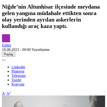
Niğde’nin Altunhisar ilçesinde meydana
gelen yangına müdahale ettikten sonra
olay yerinden ayrılan askerlerin
kullandığı araç kaza yaptı.
Editör
18.08.2023 - 00:00
Yayınlanma
Paylaş
Linkedin
Pinterest
Telegram
Yazdır
Kopyala
-
+
A
A