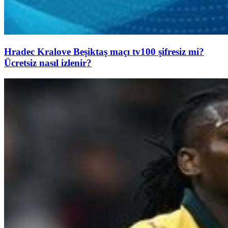
Hradec Kralove Beşiktaş maçı tv100 şifresiz mi?
Ücretsiz nasıl izlenir?