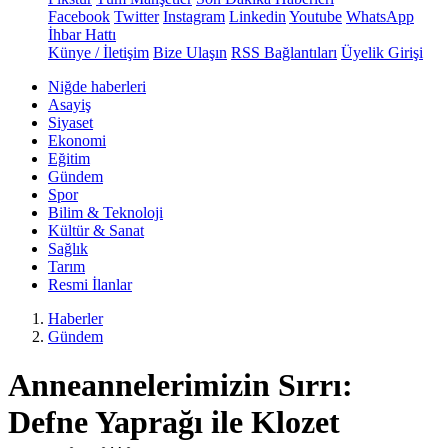
Facebook
Twitter
Instagram
Linkedin
Youtube
WhatsApp
İhbar Hattı
Künye / İletişim
Bize Ulaşın
RSS Bağlantıları
Üyelik Girişi
Niğde haberleri
Asayiş
Siyaset
Ekonomi
Eğitim
Gündem
Spor
Bilim & Teknoloji
Kültür & Sanat
Sağlık
Tarım
Resmi İlanlar
Haberler
Gündem
Anneannelerimizin Sırrı:
Defne Yaprağı ile Klozet