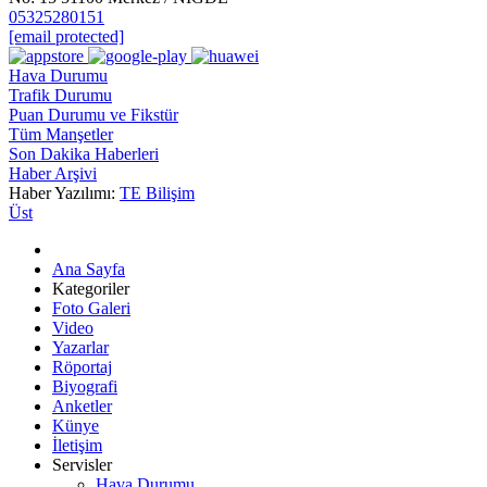
05325280151
[email protected]
Hava Durumu
Trafik Durumu
Puan Durumu ve Fikstür
Tüm Manşetler
Son Dakika Haberleri
Haber Arşivi
Haber Yazılımı:
TE Bilişim
Üst
Ana Sayfa
Kategoriler
Foto Galeri
Video
Yazarlar
Röportaj
Biyografi
Anketler
Künye
İletişim
Servisler
Hava Durumu