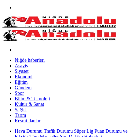
Niğde haberleri
Asayiş
Siyaset
Ekonomi
Eğitim
Gündem
Spor
Bilim & Teknoloji
Kültür & Sanat
Sağlık
Tarım
Resmi İlanlar
Hava Durumu
Trafik Durumu
Süper Lig Puan Durumu ve
Fikstür
Tüm Manşetler
Son Dakika Haberleri