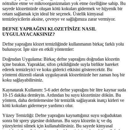
nötralize etme ve mikroorganizmaları yok etme özelliğine sahip. Bu
sayede klozetinizde oluşan kötü kokuları gidermek ve hijyenik bir
ortam sağlamak için ideal bir seçenek. Üstelik kimyasal
temizleyicilerin aksine, çevreye ve sağlığımıza zarar vermiyor.
DEFNE YAPRAĞINI KLOZETİNİZE NASIL
UYGULAYACAKSINIZ?
Defne yaprağını klozet temizliğinde kullanmanın birkaç farklı yolu
bulunuyor. İşte size en etkili yöntemler:
Doğrudan Uygulama: Birkaç defne yaprağını doğrudan klozetin
içine bırakın. Yapraklar, sifon çekildiğinde suyla birlikte hareket
ederek temizleyici ve koku giderici etkisini gösterecektir. Bu
yöntemi düzenli olarak uygulayarak klozetinizde her zaman hoş bir
koku sağlayabilirsiniz.
Kaynatarak Kullanım: 5-6 adet defne yaprağını bir litre kaynar suda
10-15 dakika demleyin. Ardından bu suyu klozetinize dökün. Bu
yöntem, daha derinlemesine bir temizlik sağlayarak inatçı kirleri ve
kötü kokuları gidermeye yardımcı olur.
Yüzey Temizliği: Defne yaprağını kaynattığınız suyu soğuduktan
sonra bir sprey şişesine doldurun. Bu suyu klozetin iç ve dış
yüzeylerini silmek için kullanabilirsiniz. Bu sayede kimyasal