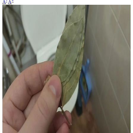
-
+
A
A