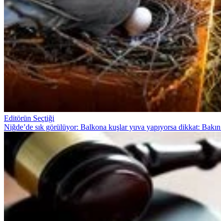
Editörün Seçtiği
Niğde’de sık görülüyor: Balkona kuşlar yuva yapıyorsa dikkat: Bakın