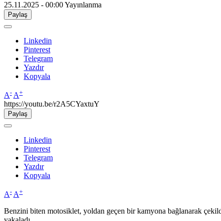
25.11.2025 - 00:00
Yayınlanma
Paylaş
Linkedin
Pinterest
Telegram
Yazdır
Kopyala
-
+
A
A
https://youtu.be/r2A5CYaxtuY
Paylaş
Linkedin
Pinterest
Telegram
Yazdır
Kopyala
-
+
A
A
Benzini biten motosiklet, yoldan geçen bir kamyona bağlanarak çekild
yakaladı.