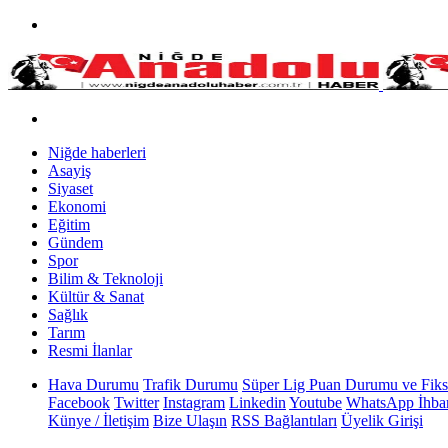
Niğde haberleri
Asayiş
Siyaset
Ekonomi
Eğitim
Gündem
Spor
Bilim & Teknoloji
Kültür & Sanat
Sağlık
Tarım
Resmi İlanlar
Hava Durumu
Trafik Durumu
Süper Lig Puan Durumu ve Fiks
Facebook
Twitter
Instagram
Linkedin
Youtube
WhatsApp İhbar
Künye / İletişim
Bize Ulaşın
RSS Bağlantıları
Üyelik Girişi