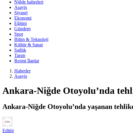
Niğde haberleri
Asayiş
Siyaset
Ekonomi
Eğitim
Gündem
Spor
Bilim & Teknoloji
Kültür & Sanat
Sağlık
Tarım
Resmi İlanlar
Haberler
Asayiş
Ankara-Niğde Otoyolu’nda tehli
Ankara-Niğde Otoyolu’nda yaşanan tehlike
Editör