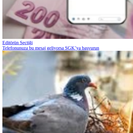
Editörün Seçtiği
Telefonunuza bu mesaj geliyorsa SGK’ya başvurun