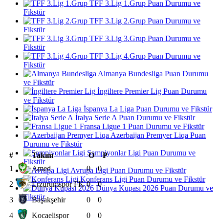
TFF 3.Lig 1.Grup Puan Durumu ve
Fikstür
TFF 3.Lig 2.Grup Puan Durumu ve
Fikstür
TFF 3.Lig 3.Grup Puan Durumu ve
Fikstür
TFF 3.Lig 4.Grup Puan Durumu ve
Fikstür
Almanya Bundesliga Puan Durumu
ve Fikstür
İngiltere Premier Lig Puan Durumu
ve Fikstür
İspanya La Liga Puan Durumu ve Fikstür
İtalya Serie A Puan Durumu ve Fikstür
Fransa Ligue 1 Puan Durumu ve Fikstür
Azerbaijan Premyer Liqa Puan
Durumu ve Fikstür
Şampiyonlar Ligi Puan Durumu ve
#
Takım
O
P
Fikstür
1
Amed
0
0
Avrupa Ligi Puan Durumu ve Fikstür
Konferans Ligi Puan Durumu ve Fikstür
2
Erzurumspor FK
0
0
Dünya Kupası 2026 Puan Durumu ve
Fikstür
3
Başakşehir
0
0
4
Kocaelispor
0
0