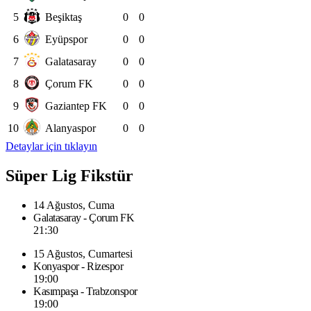
5
Beşiktaş
0
0
6
Eyüpspor
0
0
7
Galatasaray
0
0
8
Çorum FK
0
0
9
Gaziantep FK
0
0
10
Alanyaspor
0
0
Detaylar için tıklayın
Süper Lig Fikstür
14 Ağustos, Cuma
Galatasaray - Çorum FK
21:30
15 Ağustos, Cumartesi
Konyaspor - Rizespor
19:00
Kasımpaşa - Trabzonspor
19:00