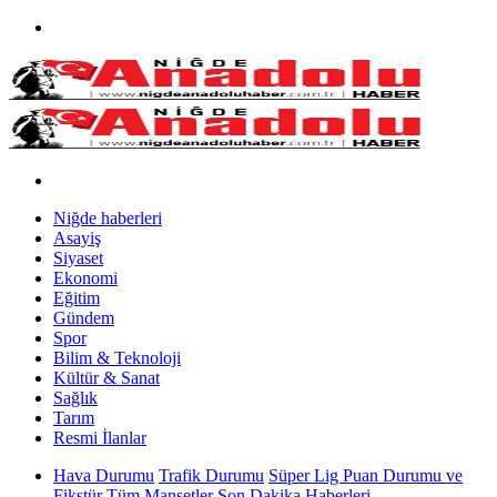
Niğde haberleri
Asayiş
Siyaset
Ekonomi
Eğitim
Gündem
Spor
Bilim & Teknoloji
Kültür & Sanat
Sağlık
Tarım
Resmi İlanlar
Hava Durumu
Trafik Durumu
Süper Lig Puan Durumu ve
Fikstür
Tüm Manşetler
Son Dakika Haberleri