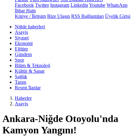
Facebook
Twitter
Instagram
Linkedin
Youtube
WhatsApp
İhbar Hattı
Künye / İletişim
Bize Ulaşın
RSS Bağlantıları
Üyelik Girişi
Niğde haberleri
Asayiş
Siyaset
Ekonomi
Eğitim
Gündem
Spor
Bilim & Teknoloji
Kültür & Sanat
Sağlık
Tarım
Resmi İlanlar
Haberler
Asayiş
Ankara-Niğde Otoyolu'nda
Kamyon Yangını!