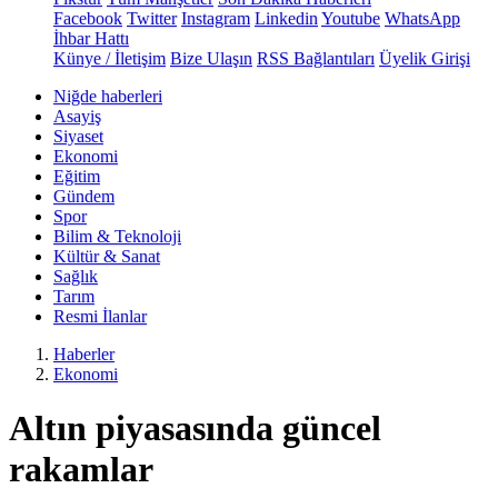
Facebook
Twitter
Instagram
Linkedin
Youtube
WhatsApp
İhbar Hattı
Künye / İletişim
Bize Ulaşın
RSS Bağlantıları
Üyelik Girişi
Niğde haberleri
Asayiş
Siyaset
Ekonomi
Eğitim
Gündem
Spor
Bilim & Teknoloji
Kültür & Sanat
Sağlık
Tarım
Resmi İlanlar
Haberler
Ekonomi
Altın piyasasında güncel
rakamlar