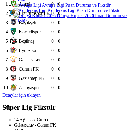
1
Amed
0
0
Avrupa Ligi Puan Durumu ve Fikstür
Konferans Ligi Puan Durumu ve Fikstür
2
Erzurumspor FK
0
0
Dünya Kupası 2026 Puan Durumu ve
Fikstür
3
Başakşehir
0
0
4
Kocaelispor
0
0
5
Beşiktaş
0
0
6
Eyüpspor
0
0
7
Galatasaray
0
0
8
Çorum FK
0
0
9
Gaziantep FK
0
0
10
Alanyaspor
0
0
Detaylar için tıklayın
Süper Lig Fikstür
14 Ağustos, Cuma
Galatasaray - Çorum FK