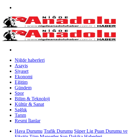
Niğde haberleri
Asayiş
Siyaset
Ekonomi
Eğitim
Gündem
Spor
Bilim & Teknoloji
Kültür & Sanat
Sağlık
Tarım
Resmi İlanlar
Hava Durumu
Trafik Durumu
Süper Lig Puan Durumu ve
Fikstür
Tüm Manşetler
Son Dakika Haberleri