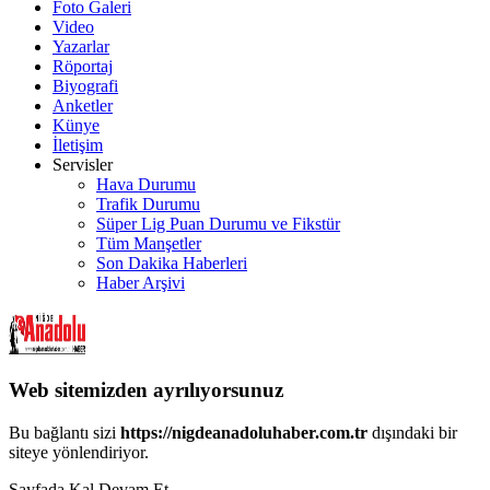
Foto Galeri
Video
Yazarlar
Röportaj
Biyografi
Anketler
Künye
İletişim
Servisler
Hava Durumu
Trafik Durumu
Süper Lig Puan Durumu ve Fikstür
Tüm Manşetler
Son Dakika Haberleri
Haber Arşivi
Web sitemizden ayrılıyorsunuz
Bu bağlantı sizi
https://nigdeanadoluhaber.com.tr
dışındaki bir
siteye yönlendiriyor.
Sayfada Kal
Devam Et