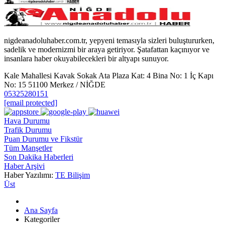
nigdeanadoluhaber.com.tr, yepyeni temasıyla sizleri buluştururken,
sadelik ve modernizmi bir araya getiriyor. Şatafattan kaçınıyor ve
insanlara haber okuyabilecekleri bir altyapı sunuyor.
Kale Mahallesi Kavak Sokak Ata Plaza Kat: 4 Bina No: 1 İç Kapı
No: 15 51100 Merkez / NİĞDE
05325280151
[email protected]
Hava Durumu
Trafik Durumu
Puan Durumu ve Fikstür
Tüm Manşetler
Son Dakika Haberleri
Haber Arşivi
Haber Yazılımı:
TE Bilişim
Üst
Ana Sayfa
Kategoriler