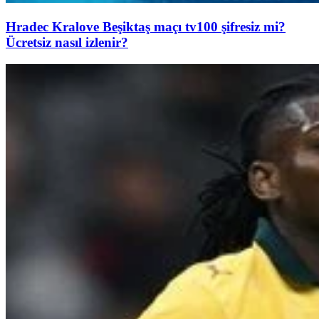
Hradec Kralove Beşiktaş maçı tv100 şifresiz mi?
Ücretsiz nasıl izlenir?