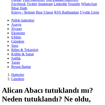
Facebook
Twitter
Instagram
Linkedin
Youtube
WhatsApp
İhbar Hattı
Künye / İletişim
Bize Ulaşın
RSS Bağlantıları
Üyelik Girişi
Niğde haberleri
Asayiş
Siyaset
Ekonomi
Eğitim
Gündem
Spor
Bilim & Teknoloji
Kültür & Sanat
Sağlık
Tarım
Resmi İlanlar
Haberler
Gündem
Alican Abacı tutuklandı mı?
Neden tutuklandı? Ne oldu,