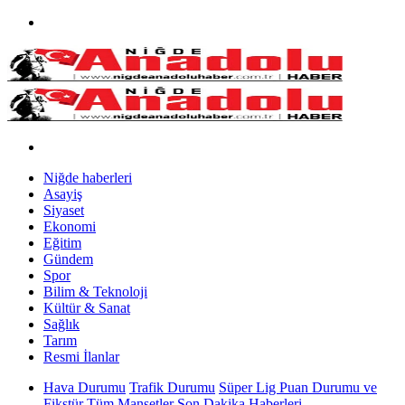
Niğde haberleri
Asayiş
Siyaset
Ekonomi
Eğitim
Gündem
Spor
Bilim & Teknoloji
Kültür & Sanat
Sağlık
Tarım
Resmi İlanlar
Hava Durumu
Trafik Durumu
Süper Lig Puan Durumu ve
Fikstür
Tüm Manşetler
Son Dakika Haberleri