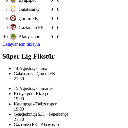
6
Eyüpspor
0
0
7
Galatasaray
0
0
8
Çorum FK
0
0
9
Gaziantep FK
0
0
10
Alanyaspor
0
0
Detaylar için tıklayın
Süper Lig Fikstür
14 Ağustos, Cuma
Galatasaray - Çorum FK
21:30
15 Ağustos, Cumartesi
Konyaspor - Rizespor
19:00
Kasımpaşa - Trabzonspor
19:00
Gençlerbirliği S.K. - Fenerbahçe
21:30
Gaziantep FK - Alanyaspor