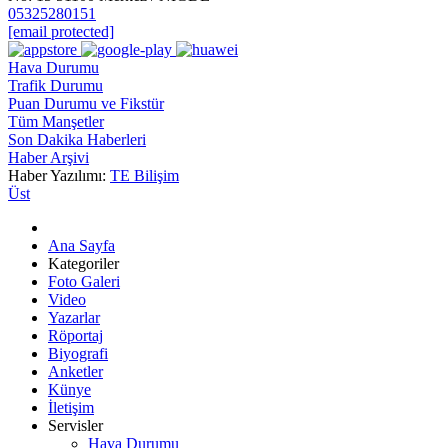
05325280151
[email protected]
Hava Durumu
Trafik Durumu
Puan Durumu ve Fikstür
Tüm Manşetler
Son Dakika Haberleri
Haber Arşivi
Haber Yazılımı:
TE Bilişim
Üst
Ana Sayfa
Kategoriler
Foto Galeri
Video
Yazarlar
Röportaj
Biyografi
Anketler
Künye
İletişim
Servisler
Hava Durumu