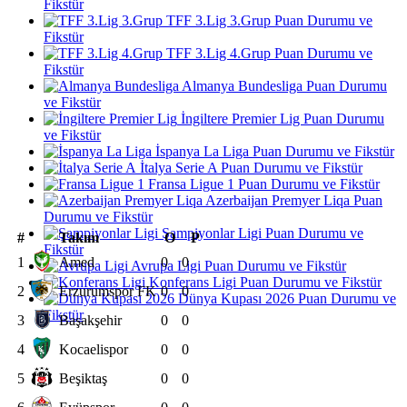
Fikstür
TFF 3.Lig 3.Grup Puan Durumu ve
Fikstür
TFF 3.Lig 4.Grup Puan Durumu ve
Fikstür
Almanya Bundesliga Puan Durumu
ve Fikstür
İngiltere Premier Lig Puan Durumu
ve Fikstür
İspanya La Liga Puan Durumu ve Fikstür
İtalya Serie A Puan Durumu ve Fikstür
Fransa Ligue 1 Puan Durumu ve Fikstür
Azerbaijan Premyer Liqa Puan
Durumu ve Fikstür
Şampiyonlar Ligi Puan Durumu ve
#
Takım
O
P
Fikstür
1
Amed
0
0
Avrupa Ligi Puan Durumu ve Fikstür
Konferans Ligi Puan Durumu ve Fikstür
2
Erzurumspor FK
0
0
Dünya Kupası 2026 Puan Durumu ve
Fikstür
3
Başakşehir
0
0
4
Kocaelispor
0
0
5
Beşiktaş
0
0