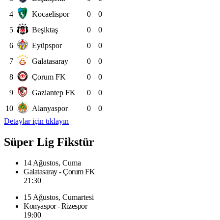
4
Kocaelispor
0
0
5
Beşiktaş
0
0
6
Eyüpspor
0
0
7
Galatasaray
0
0
8
Çorum FK
0
0
9
Gaziantep FK
0
0
10
Alanyaspor
0
0
Detaylar için tıklayın
Süper Lig Fikstür
14 Ağustos, Cuma
Galatasaray - Çorum FK
21:30
15 Ağustos, Cumartesi
Konyaspor - Rizespor
19:00