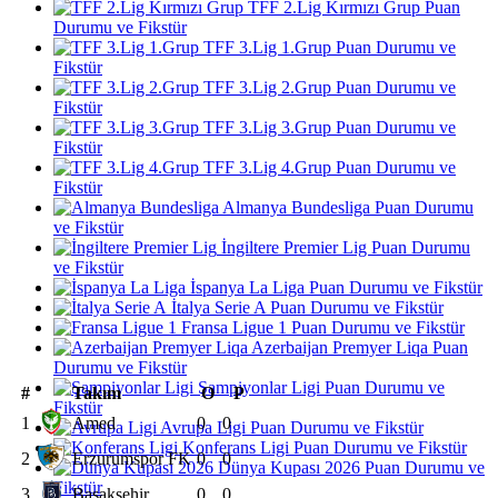
TFF 2.Lig Kırmızı Grup Puan
Durumu ve Fikstür
TFF 3.Lig 1.Grup Puan Durumu ve
Fikstür
TFF 3.Lig 2.Grup Puan Durumu ve
Fikstür
TFF 3.Lig 3.Grup Puan Durumu ve
Fikstür
TFF 3.Lig 4.Grup Puan Durumu ve
Fikstür
Almanya Bundesliga Puan Durumu
ve Fikstür
İngiltere Premier Lig Puan Durumu
ve Fikstür
İspanya La Liga Puan Durumu ve Fikstür
İtalya Serie A Puan Durumu ve Fikstür
Fransa Ligue 1 Puan Durumu ve Fikstür
Azerbaijan Premyer Liqa Puan
Durumu ve Fikstür
Şampiyonlar Ligi Puan Durumu ve
#
Takım
O
P
Fikstür
1
Amed
0
0
Avrupa Ligi Puan Durumu ve Fikstür
Konferans Ligi Puan Durumu ve Fikstür
2
Erzurumspor FK
0
0
Dünya Kupası 2026 Puan Durumu ve
Fikstür
3
Başakşehir
0
0