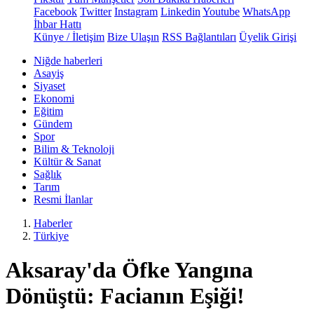
Facebook
Twitter
Instagram
Linkedin
Youtube
WhatsApp
İhbar Hattı
Künye / İletişim
Bize Ulaşın
RSS Bağlantıları
Üyelik Girişi
Niğde haberleri
Asayiş
Siyaset
Ekonomi
Eğitim
Gündem
Spor
Bilim & Teknoloji
Kültür & Sanat
Sağlık
Tarım
Resmi İlanlar
Haberler
Türkiye
Aksaray'da Öfke Yangına
Dönüştü: Facianın Eşiği!