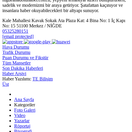
sadelik ve modernizmi bir araya getiriyor. Şatafattan kaçınıyor ve
insanlara haber okuyabilecekleri bir altyapı sunuyor.
Kale Mahallesi Kavak Sokak Ata Plaza Kat: 4 Bina No: 1 İç Kapı
No: 15 51100 Merkez / NİĞDE
05325280151
[email protected]
Hava Durumu
Trafik Durumu
Puan Durumu ve Fikstür
Tüm Manşetler
Son Dakika Haberleri
Haber Arşivi
Haber Yazılımı:
TE Bilişim
Üst
Ana Sayfa
Kategoriler
Foto Galeri
Video
Yazarlar
Röportaj
Biyografi