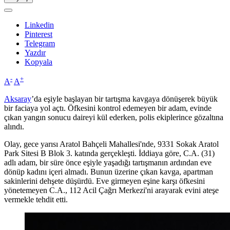
Linkedin
Pinterest
Telegram
Yazdır
Kopyala
-
+
A
A
Aksaray
’da eşiyle başlayan bir tartışma kavgaya dönüşerek büyük
bir faciaya yol açtı. Öfkesini kontrol edemeyen bir adam, evinde
çıkan yangın sonucu daireyi kül ederken, polis ekiplerince gözaltına
alındı.
Olay, gece yarısı Aratol Bahçeli Mahallesi'nde, 9331 Sokak Aratol
Park Sitesi B Blok 3. katında gerçekleşti. İddiaya göre, C.A. (31)
adlı adam, bir süre önce eşiyle yaşadığı tartışmanın ardından eve
dönüp kadını içeri almadı. Bunun üzerine çıkan kavga, apartman
sakinlerini dehşete düşürdü. Eve girmeyen eşine karşı öfkesini
yönetemeyen C.A., 112 Acil Çağrı Merkezi'ni arayarak evini ateşe
vermekle tehdit etti.