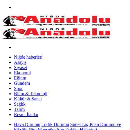
Niğde haberleri
Asayiş
Siyaset
Ekonomi
Eğitim
Gündem
Spor
Bilim & Teknoloji
Kültür & Sanat
Sağlık
Tarım
Resmi İlanlar
Hava Durumu
Trafik Durumu
Süper Lig Puan Durumu ve
Fikstür
Tüm Manşetler
Son Dakika Haberleri