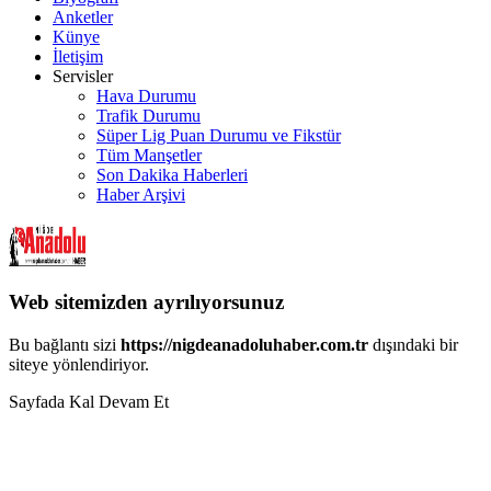
Anketler
Künye
İletişim
Servisler
Hava Durumu
Trafik Durumu
Süper Lig Puan Durumu ve Fikstür
Tüm Manşetler
Son Dakika Haberleri
Haber Arşivi
Web sitemizden ayrılıyorsunuz
Bu bağlantı sizi
https://nigdeanadoluhaber.com.tr
dışındaki bir
siteye yönlendiriyor.
Sayfada Kal
Devam Et