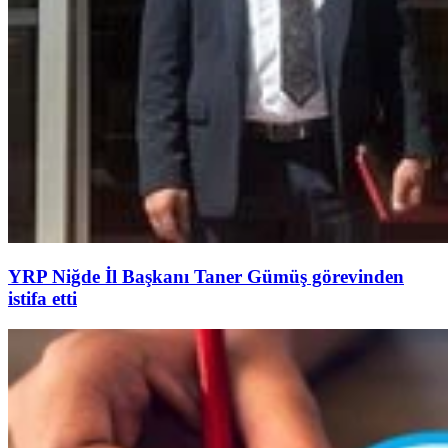
YRP Niğde İl Başkanı Taner Gümüş görevinden
istifa etti