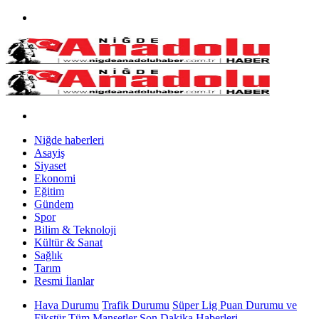
Niğde haberleri
Asayiş
Siyaset
Ekonomi
Eğitim
Gündem
Spor
Bilim & Teknoloji
Kültür & Sanat
Sağlık
Tarım
Resmi İlanlar
Hava Durumu
Trafik Durumu
Süper Lig Puan Durumu ve
Fikstür
Tüm Manşetler
Son Dakika Haberleri