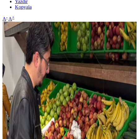
Yazdır
Kopyala
-
+
A
A