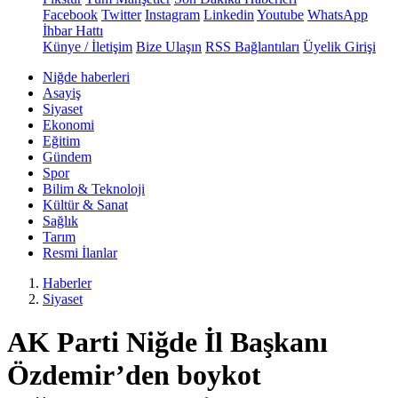
Facebook
Twitter
Instagram
Linkedin
Youtube
WhatsApp
İhbar Hattı
Künye / İletişim
Bize Ulaşın
RSS Bağlantıları
Üyelik Girişi
Niğde haberleri
Asayiş
Siyaset
Ekonomi
Eğitim
Gündem
Spor
Bilim & Teknoloji
Kültür & Sanat
Sağlık
Tarım
Resmi İlanlar
Haberler
Siyaset
AK Parti Niğde İl Başkanı
Özdemir’den boykot