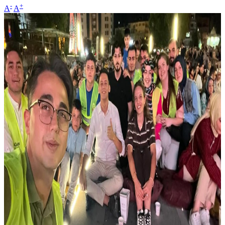
-
+
A
A