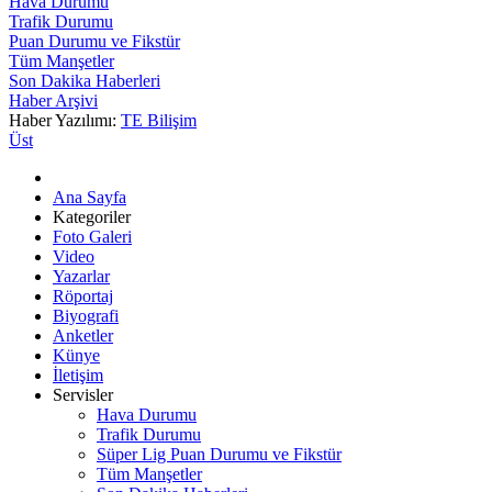
Hava Durumu
Trafik Durumu
Puan Durumu ve Fikstür
Tüm Manşetler
Son Dakika Haberleri
Haber Arşivi
Haber Yazılımı:
TE Bilişim
Üst
Ana Sayfa
Kategoriler
Foto Galeri
Video
Yazarlar
Röportaj
Biyografi
Anketler
Künye
İletişim
Servisler
Hava Durumu
Trafik Durumu
Süper Lig Puan Durumu ve Fikstür
Tüm Manşetler