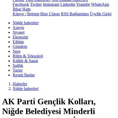
Facebook
Twitter
Instagram
Linkedin
Youtube
WhatsApp
İhbar Hattı
Künye / İletişim
Bize Ulaşın
RSS Bağlantıları
Üyelik Girişi
Niğde haberleri
Asayiş
Siyaset
Ekonomi
Eğitim
Gündem
Spor
Bilim & Teknoloji
Kültür & Sanat
Sağlık
Tarım
Resmi İlanlar
Haberler
Niğde haberleri
AK Parti Gençlik Kolları,
Niğde Belediyesi Minderli