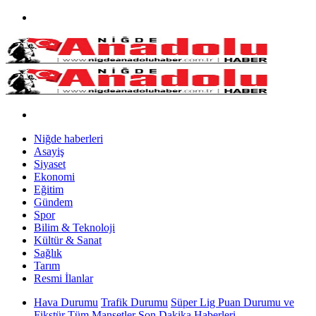
Niğde haberleri
Asayiş
Siyaset
Ekonomi
Eğitim
Gündem
Spor
Bilim & Teknoloji
Kültür & Sanat
Sağlık
Tarım
Resmi İlanlar
Hava Durumu
Trafik Durumu
Süper Lig Puan Durumu ve
Fikstür
Tüm Manşetler
Son Dakika Haberleri