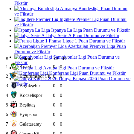
Fikstür
Almanya Bundesliga Puan Durumu
ve Fikstür
İngiltere Premier Lig Puan Durumu
ve Fikstür
İspanya La Liga Puan Durumu ve Fikstür
İtalya Serie A Puan Durumu ve Fikstür
Fransa Ligue 1 Puan Durumu ve Fikstür
Azerbaijan Premyer Liqa Puan
Durumu ve Fikstür
Şampiyonlar Ligi Puan Durumu ve
#
Takım
O
P
Fikstür
1
Amed
0
0
Avrupa Ligi Puan Durumu ve Fikstür
Konferans Ligi Puan Durumu ve Fikstür
2
Erzurumspor FK
0
0
Dünya Kupası 2026 Puan Durumu ve
Fikstür
3
Başakşehir
0
0
4
Kocaelispor
0
0
5
Beşiktaş
0
0
6
Eyüpspor
0
0
7
Galatasaray
0
0
8
Çorum FK
0
0