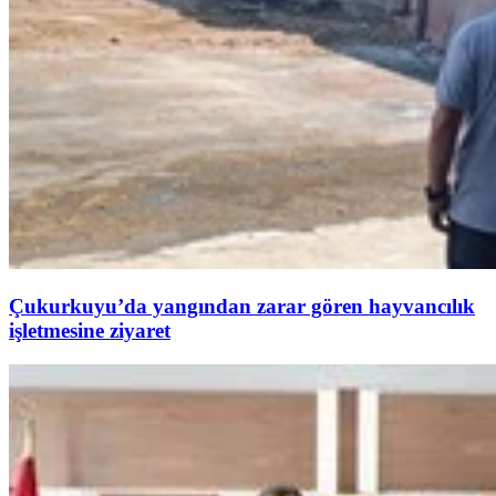
Çukurkuyu’da yangından zarar gören hayvancılık
işletmesine ziyaret