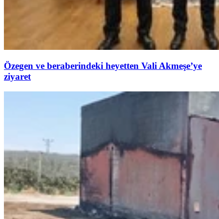
Özegen ve beraberindeki heyetten Vali Akmeşe’ye
ziyaret