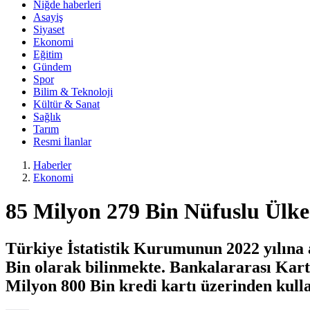
Niğde haberleri
Asayiş
Siyaset
Ekonomi
Eğitim
Gündem
Spor
Bilim & Teknoloji
Kültür & Sanat
Sağlık
Tarım
Resmi İlanlar
Haberler
Ekonomi
85 Milyon 279 Bin Nüfuslu Ülke
Türkiye İstatistik Kurumunun 2022 yılına a
Bin olarak bilinmekte. Bankalararası Kar
Milyon 800 Bin kredi kartı üzerinden kullan