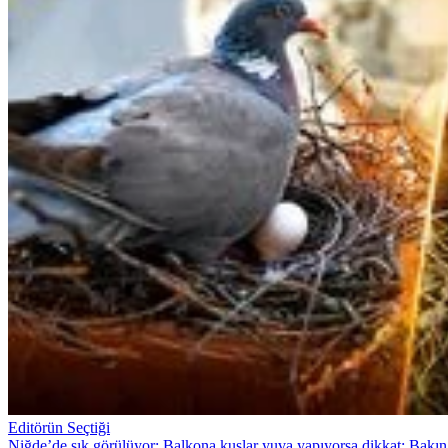
Editörün Seçtiği
Niğde’de sık görülüyor: Balkona kuşlar yuva yapıyorsa dikkat: Bakın