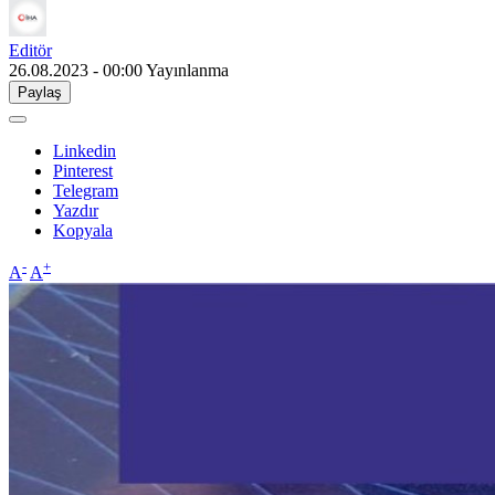
Editör
26.08.2023 - 00:00
Yayınlanma
Paylaş
Linkedin
Pinterest
Telegram
Yazdır
Kopyala
-
+
A
A