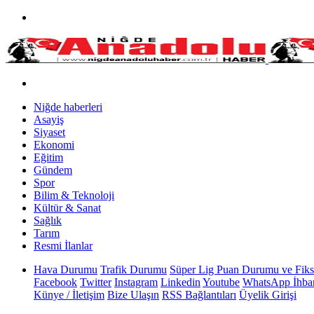
Niğde haberleri
Asayiş
Siyaset
Ekonomi
Eğitim
Gündem
Spor
Bilim & Teknoloji
Kültür & Sanat
Sağlık
Tarım
Resmi İlanlar
Hava Durumu
Trafik Durumu
Süper Lig Puan Durumu ve Fiks
Facebook
Twitter
Instagram
Linkedin
Youtube
WhatsApp İhbar
Künye / İletişim
Bize Ulaşın
RSS Bağlantıları
Üyelik Girişi