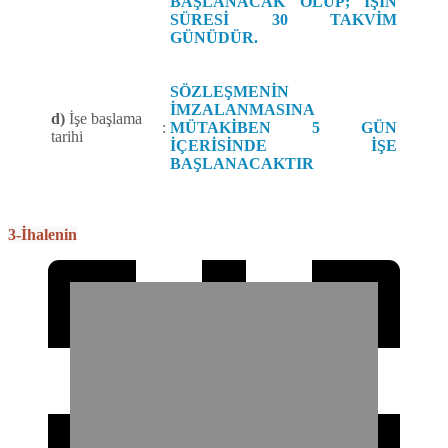
BAŞLANACAK OLUP; İŞİN
SÜRESİ 30 TAKVİM
GÜNÜDÜR.
SÖZLEŞMENİN
İMZALANMASINA
d)
İşe başlama
:
MÜTAKİBEN 5 GÜN
tarihi
İÇERİSİNDE İŞE
BAŞLANACAKTIR
3-İhalenin