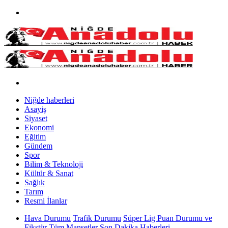
Niğde haberleri
Asayiş
Siyaset
Ekonomi
Eğitim
Gündem
Spor
Bilim & Teknoloji
Kültür & Sanat
Sağlık
Tarım
Resmi İlanlar
Hava Durumu
Trafik Durumu
Süper Lig Puan Durumu ve
Fikstür
Tüm Manşetler
Son Dakika Haberleri