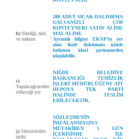
280 ADET SICAK DALDIRMA
GALVANİZLİ ÇÖP
KONTEYNERI SATIN ALIMI.
b)
Niteliği, türü
MAL ALIMI.
:
ve miktarı
Ayrıntılı bilgiye EKAP’ta yer
alan ihale dokümanı içinde
bulunan idari şartnameden
ulaşılabilir.
NİĞDE BELEDİYE
BAŞKANLIĞI TEMİZLİK
c)
İŞLERİ MÜDÜRLÜĞÜNE AİT
Yapılacağı/teslim
:
DEPOYA TEK PARTİ
edileceği yer
HALİNDE TESLİM
EDİLECEKTİR.
SÖZLEŞMENİN
İMZALANMASINA
MÜTAKİBEN 5 GÜN
ç)
Süresi/teslim
:
İÇERİSİNDE İŞE
tarihi