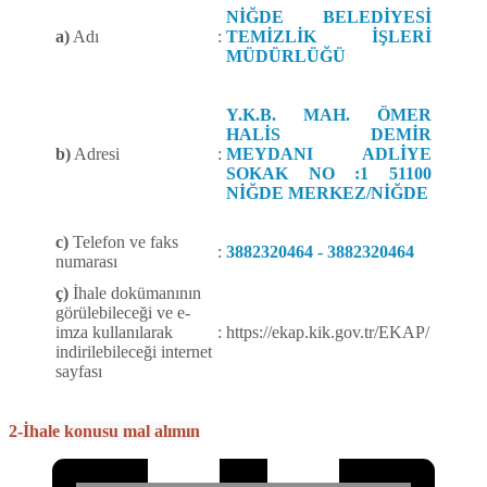
NİĞDE BELEDİYESİ
a)
Adı
:
TEMİZLİK İŞLERİ
MÜDÜRLÜĞÜ
Y.K.B. MAH. ÖMER
HALİS DEMİR
b)
Adresi
:
MEYDANI ADLİYE
SOKAK NO :1 51100
NİĞDE MERKEZ/NİĞDE
c)
Telefon ve faks
:
3882320464 - 3882320464
numarası
ç)
İhale dokümanının
görülebileceği ve e-
imza kullanılarak
:
https://ekap.kik.gov.tr/EKAP/
indirilebileceği internet
sayfası
2-İhale konusu mal alımın