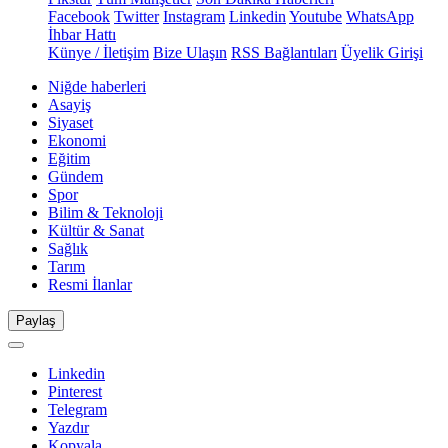
Facebook
Twitter
Instagram
Linkedin
Youtube
WhatsApp
İhbar Hattı
Künye / İletişim
Bize Ulaşın
RSS Bağlantıları
Üyelik Girişi
Niğde haberleri
Asayiş
Siyaset
Ekonomi
Eğitim
Gündem
Spor
Bilim & Teknoloji
Kültür & Sanat
Sağlık
Tarım
Resmi İlanlar
Paylaş
Linkedin
Pinterest
Telegram
Yazdır
Kopyala