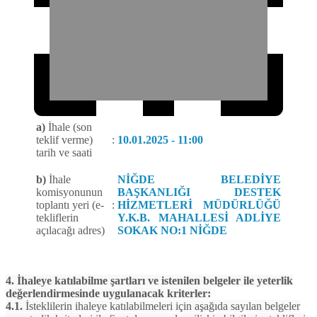
a)
İhale (son
teklif verme)
:
10.01.2025 - 11:00
tarih ve saati
b)
İhale
NİĞDE BELEDİYE
komisyonunun
BAŞKANLIĞI DESTEK
toplantı yeri (e-
:
HİZMETLERİ MÜDÜRLÜĞÜ
tekliflerin
Y.K.B. MAHALLESİ ADLİYE
açılacağı adres)
SOKAK NO:1 NİĞDE
4. İhaleye katılabilme şartları ve istenilen belgeler ile yeterlik
değerlendirmesinde uygulanacak kriterler:
4.1.
İsteklilerin ihaleye katılabilmeleri için aşağıda sayılan belgeler