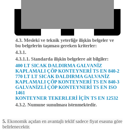
4.3. Mesleki ve teknik yeterliğe ilişkin belgeler ve
bu belgelerin taşıması gereken kriterler:
4.3.1.
4.3.1.1. Standarda ilişkin belgelere ait bilgiler:
400 LT SICAK DALDIRMA GALVANİZ
KAPLAMALI ÇÖP KONTEYNERİ TS EN 840-2
770 LT LT SICAK DALDIRMA GALVANİZ
KAPLAMALI ÇÖP KONTEYNERİ TS EN 840-3
GALVANİZLİ ÇÖP KONTEYNERİ TS EN ISO
1461
KONTEYNER TEKERLERİ İÇİN TS EN 12532
4.3.2. Numune sunulması istenmektedir.
5.
Ekonomik açıdan en avantajlı teklif sadece fiyat esasına göre
belirlenecektir.