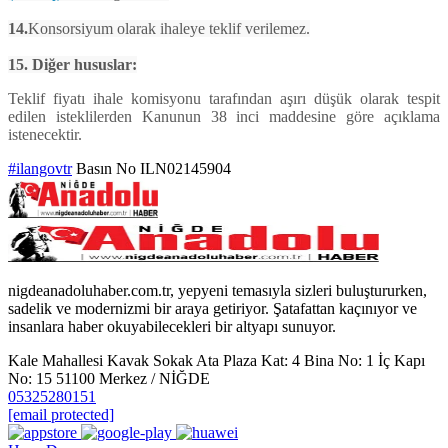
14.
Konsorsiyum olarak ihaleye teklif verilemez.
15. Diğer hususlar:
Teklif fiyatı ihale komisyonu tarafından aşırı düşük olarak tespit
edilen isteklilerden Kanunun 38 inci maddesine göre açıklama
istenecektir.
#ilangovtr
Basın No ILN02145904
nigdeanadoluhaber.com.tr, yepyeni temasıyla sizleri buluştururken,
sadelik ve modernizmi bir araya getiriyor. Şatafattan kaçınıyor ve
insanlara haber okuyabilecekleri bir altyapı sunuyor.
Kale Mahallesi Kavak Sokak Ata Plaza Kat: 4 Bina No: 1 İç Kapı
No: 15 51100 Merkez / NİĞDE
05325280151
[email protected]