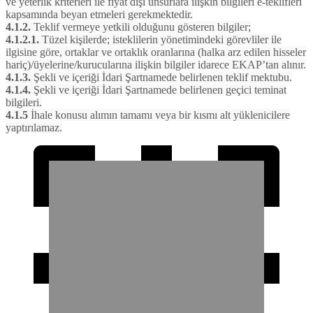
ve yeterlik kriterleri ile fiyat dışı unsurlara ilişkin bilgileri e-teklifleri
kapsamında beyan etmeleri gerekmektedir.
4.1.2.
Teklif vermeye yetkili olduğunu gösteren bilgiler;
4.1.2.1.
Tüzel kişilerde; isteklilerin yönetimindeki görevliler ile
ilgisine göre, ortaklar ve ortaklık oranlarına (halka arz edilen hisseler
hariç)/üyelerine/kurucularına ilişkin bilgiler idarece EKAP’tan alınır.
4.1.3.
Şekli ve içeriği İdari Şartnamede belirlenen teklif mektubu.
4.1.4.
Şekli ve içeriği İdari Şartnamede belirlenen geçici teminat
bilgileri.
4.1.5
İhale konusu alımın tamamı veya bir kısmı alt yüklenicilere
yaptırılamaz.