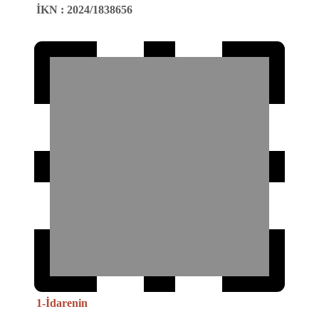
İKN
:
2024/1838656
1-İdarenin