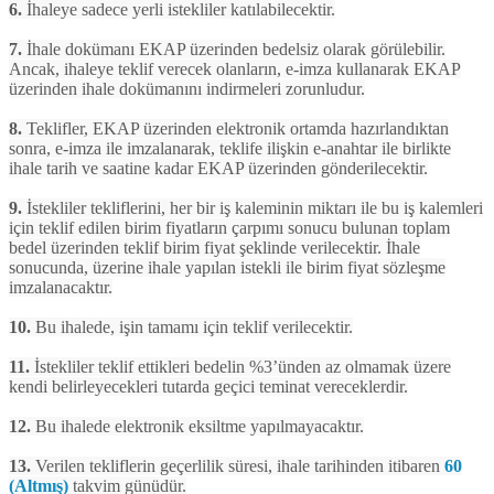
6.
İhaleye sadece yerli istekliler katılabilecektir.
7.
İhale dokümanı EKAP üzerinden bedelsiz olarak görülebilir.
Ancak, ihaleye teklif verecek olanların, e-imza kullanarak EKAP
üzerinden ihale dokümanını indirmeleri zorunludur.
8.
Teklifler, EKAP üzerinden elektronik ortamda hazırlandıktan
sonra, e-imza ile imzalanarak, teklife ilişkin e-anahtar ile birlikte
ihale tarih ve saatine kadar EKAP üzerinden gönderilecektir.
9.
İstekliler tekliflerini, her bir iş kaleminin miktarı ile bu iş kalemleri
için teklif edilen birim fiyatların çarpımı sonucu bulunan toplam
bedel üzerinden teklif birim fiyat şeklinde verilecektir. İhale
sonucunda, üzerine ihale yapılan istekli ile birim fiyat sözleşme
imzalanacaktır.
10.
Bu ihalede, işin tamamı için teklif verilecektir.
11.
İstekliler teklif ettikleri bedelin %3’ünden az olmamak üzere
kendi belirleyecekleri tutarda geçici teminat vereceklerdir.
12.
Bu ihalede elektronik eksiltme yapılmayacaktır.
13.
Verilen tekliflerin geçerlilik süresi, ihale tarihinden itibaren
60
(Altmış)
takvim günüdür.