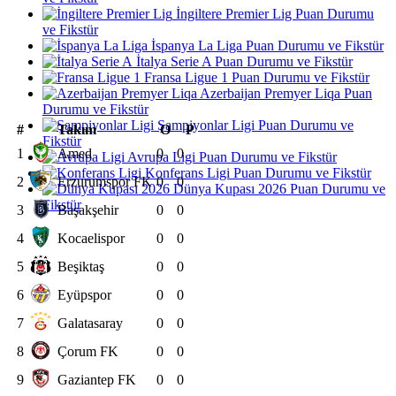
İngiltere Premier Lig Puan Durumu
ve Fikstür
İspanya La Liga Puan Durumu ve Fikstür
İtalya Serie A Puan Durumu ve Fikstür
Fransa Ligue 1 Puan Durumu ve Fikstür
Azerbaijan Premyer Liqa Puan
Durumu ve Fikstür
Şampiyonlar Ligi Puan Durumu ve
#
Takım
O
P
Fikstür
1
Amed
0
0
Avrupa Ligi Puan Durumu ve Fikstür
Konferans Ligi Puan Durumu ve Fikstür
2
Erzurumspor FK
0
0
Dünya Kupası 2026 Puan Durumu ve
Fikstür
3
Başakşehir
0
0
4
Kocaelispor
0
0
5
Beşiktaş
0
0
6
Eyüpspor
0
0
7
Galatasaray
0
0
8
Çorum FK
0
0
9
Gaziantep FK
0
0