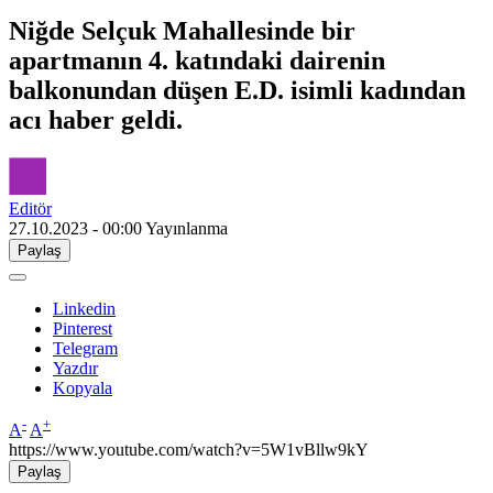
Niğde Selçuk Mahallesinde bir
apartmanın 4. katındaki dairenin
balkonundan düşen E.D. isimli kadından
acı haber geldi.
Editör
27.10.2023 - 00:00
Yayınlanma
Paylaş
Linkedin
Pinterest
Telegram
Yazdır
Kopyala
-
+
A
A
https://www.youtube.com/watch?v=5W1vBllw9kY
Paylaş