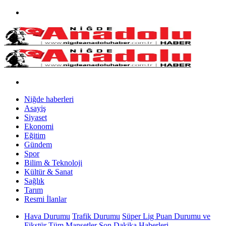
Niğde haberleri
Asayiş
Siyaset
Ekonomi
Eğitim
Gündem
Spor
Bilim & Teknoloji
Kültür & Sanat
Sağlık
Tarım
Resmi İlanlar
Hava Durumu
Trafik Durumu
Süper Lig Puan Durumu ve
Fikstür
Tüm Manşetler
Son Dakika Haberleri