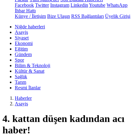
Facebook
Twitter
Instagram
Linkedin
Youtube
WhatsApp
İhbar Hattı
Künye / İletişim
Bize Ulaşın
RSS Bağlantıları
Üyelik Girişi
Niğde haberleri
Asayiş
Siyaset
Ekonomi
Eğitim
Gündem
Spor
Bilim & Teknoloji
Kültür & Sanat
Sağlık
Tarım
Resmi İlanlar
Haberler
Asayiş
4. kattan düşen kadından acı
haber!