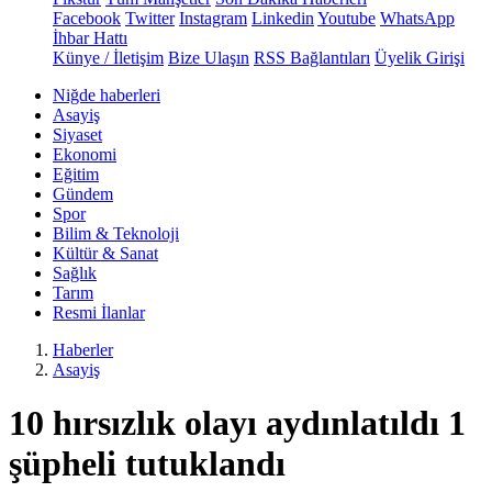
Facebook
Twitter
Instagram
Linkedin
Youtube
WhatsApp
İhbar Hattı
Künye / İletişim
Bize Ulaşın
RSS Bağlantıları
Üyelik Girişi
Niğde haberleri
Asayiş
Siyaset
Ekonomi
Eğitim
Gündem
Spor
Bilim & Teknoloji
Kültür & Sanat
Sağlık
Tarım
Resmi İlanlar
Haberler
Asayiş
10 hırsızlık olayı aydınlatıldı 1
şüpheli tutuklandı