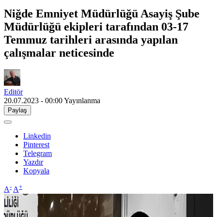
Niğde Emniyet Müdürlüğü Asayiş Şube
Müdürlüğü ekipleri tarafından 03-17
Temmuz tarihleri arasında yapılan
çalışmalar neticesinde
Editör
20.07.2023 - 00:00
Yayınlanma
Paylaş
Linkedin
Pinterest
Telegram
Yazdır
Kopyala
-
+
A
A