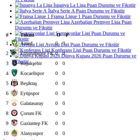
İspanya La Liga Puan Durumu ve Fikstür
İtalya Serie A Puan Durumu ve Fikstür
Fransa Ligue 1 Puan Durumu ve Fikstür
Azerbaijan Premyer Liqa Puan
Durumu ve Fikstür
Şampiyonlar Ligi Puan Durumu ve
#
Takım
O
P
Fikstür
1
Amed
0
0
Avrupa Ligi Puan Durumu ve Fikstür
Konferans Ligi Puan Durumu ve Fikstür
2
Erzurumspor FK
0
0
Dünya Kupası 2026 Puan Durumu ve
Fikstür
3
Başakşehir
0
0
4
Kocaelispor
0
0
5
Beşiktaş
0
0
6
Eyüpspor
0
0
7
Galatasaray
0
0
8
Çorum FK
0
0
9
Gaziantep FK
0
0
10
Alanyaspor
0
0