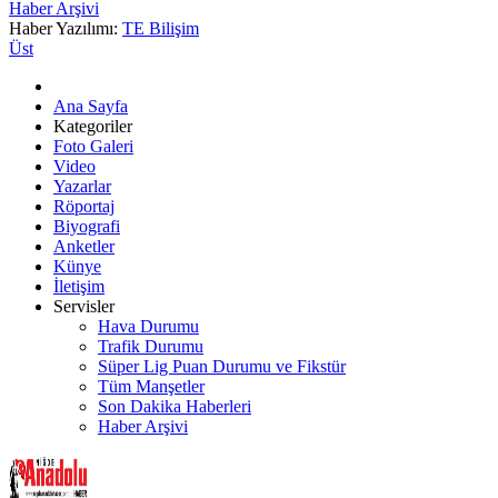
Haber Arşivi
Haber Yazılımı:
TE Bilişim
Üst
Ana Sayfa
Kategoriler
Foto Galeri
Video
Yazarlar
Röportaj
Biyografi
Anketler
Künye
İletişim
Servisler
Hava Durumu
Trafik Durumu
Süper Lig Puan Durumu ve Fikstür
Tüm Manşetler
Son Dakika Haberleri
Haber Arşivi