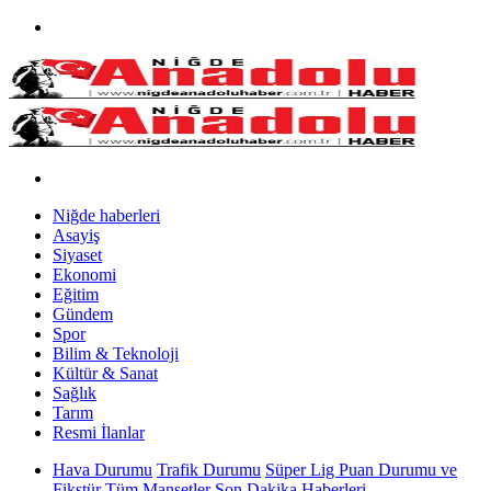
Niğde haberleri
Asayiş
Siyaset
Ekonomi
Eğitim
Gündem
Spor
Bilim & Teknoloji
Kültür & Sanat
Sağlık
Tarım
Resmi İlanlar
Hava Durumu
Trafik Durumu
Süper Lig Puan Durumu ve
Fikstür
Tüm Manşetler
Son Dakika Haberleri