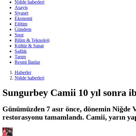
Niğde haberleri
Asayiş
Siyaset
Ekonomi
Eğitim
Gündem
Spor
Bilim & Teknoloji
Kültür & Sanat
Sağlık
Tarım
Resmi İlanlar
Haberler
Niğde haberleri
Sungurbey Camii 10 yıl sonra ib
Günümüzden 7 asır önce, dönemin Niğde Va
restorasyonu tamamlandı. Camii, yarın yap