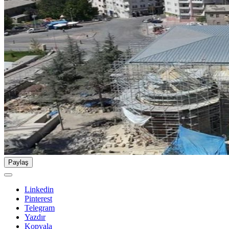
Paylaş
Linkedin
Pinterest
Telegram
Yazdır
Kopyala