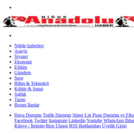
Niğde haberleri
Asayiş
Siyaset
Ekonomi
Eğitim
Gündem
Spor
Bilim & Teknoloji
Kültür & Sanat
Sağlık
Tarım
Resmi İlanlar
Hava Durumu
Trafik Durumu
Süper Lig Puan Durumu ve Fiks
Facebook
Twitter
Instagram
Linkedin
Youtube
WhatsApp İhbar
Künye / İletişim
Bize Ulaşın
RSS Bağlantıları
Üyelik Girişi