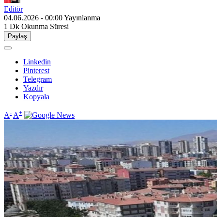
Editör
04.06.2026 - 00:00
Yayınlanma
1 Dk
Okunma Süresi
Paylaş
Linkedin
Pinterest
Telegram
Yazdır
Kopyala
-
+
A
A