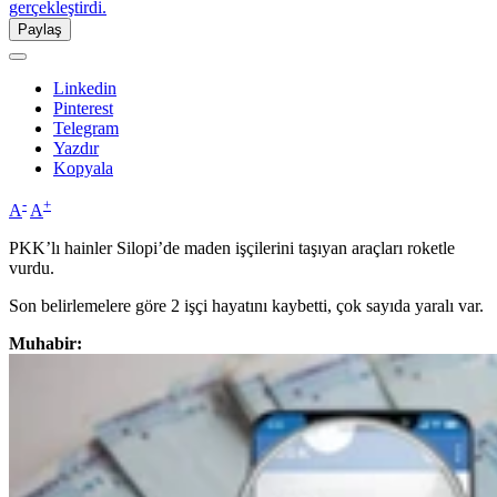
Paylaş
Linkedin
Pinterest
Telegram
Yazdır
Kopyala
-
+
A
A
PKK’lı hainler Silopi’de maden işçilerini taşıyan araçları roketle
vurdu.
Son belirlemelere göre 2 işçi hayatını kaybetti, çok sayıda yaralı var.
Muhabir: