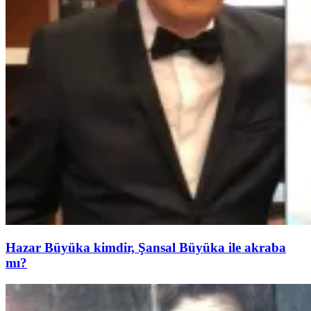
Hazar Büyüka kimdir, Şansal Büyüka ile akraba
mı?