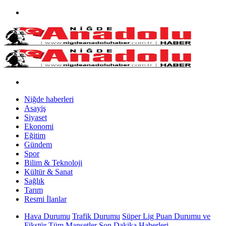
Niğde haberleri
Asayiş
Siyaset
Ekonomi
Eğitim
Gündem
Spor
Bilim & Teknoloji
Kültür & Sanat
Sağlık
Tarım
Resmi İlanlar
Hava Durumu
Trafik Durumu
Süper Lig Puan Durumu ve
Fikstür
Tüm Manşetler
Son Dakika Haberleri