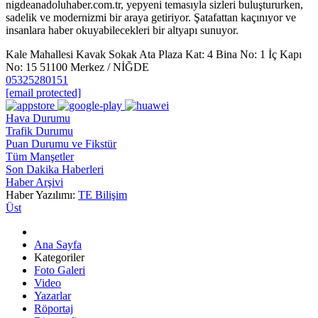
nigdeanadoluhaber.com.tr, yepyeni temasıyla sizleri buluştururken,
sadelik ve modernizmi bir araya getiriyor. Şatafattan kaçınıyor ve
insanlara haber okuyabilecekleri bir altyapı sunuyor.
Kale Mahallesi Kavak Sokak Ata Plaza Kat: 4 Bina No: 1 İç Kapı
No: 15 51100 Merkez / NİĞDE
05325280151
[email protected]
Hava Durumu
Trafik Durumu
Puan Durumu ve Fikstür
Tüm Manşetler
Son Dakika Haberleri
Haber Arşivi
Haber Yazılımı:
TE Bilişim
Üst
Ana Sayfa
Kategoriler
Foto Galeri
Video
Yazarlar
Röportaj