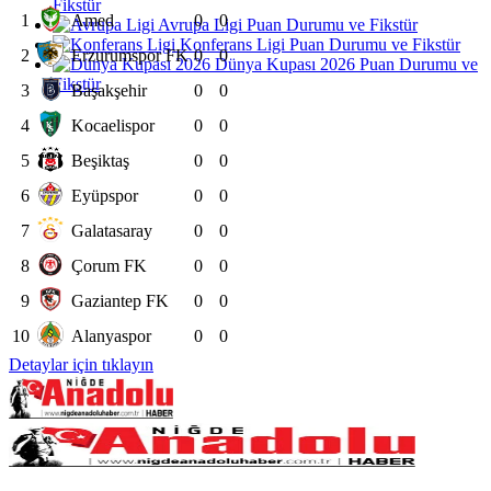
Fikstür
1
Amed
0
0
Avrupa Ligi Puan Durumu ve Fikstür
Konferans Ligi Puan Durumu ve Fikstür
2
Erzurumspor FK
0
0
Dünya Kupası 2026 Puan Durumu ve
Fikstür
3
Başakşehir
0
0
4
Kocaelispor
0
0
5
Beşiktaş
0
0
6
Eyüpspor
0
0
7
Galatasaray
0
0
8
Çorum FK
0
0
9
Gaziantep FK
0
0
10
Alanyaspor
0
0
Detaylar için tıklayın