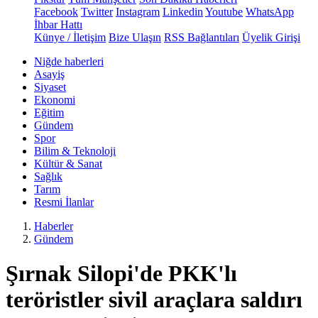
Facebook
Twitter
Instagram
Linkedin
Youtube
WhatsApp
İhbar Hattı
Künye / İletişim
Bize Ulaşın
RSS Bağlantıları
Üyelik Girişi
Niğde haberleri
Asayiş
Siyaset
Ekonomi
Eğitim
Gündem
Spor
Bilim & Teknoloji
Kültür & Sanat
Sağlık
Tarım
Resmi İlanlar
Haberler
Gündem
Şırnak Silopi'de PKK'lı
teröristler sivil araçlara saldırı