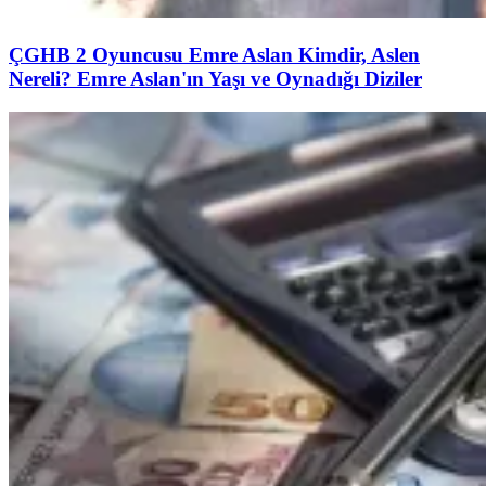
ÇGHB 2 Oyuncusu Emre Aslan Kimdir, Aslen
Nereli? Emre Aslan'ın Yaşı ve Oynadığı Diziler