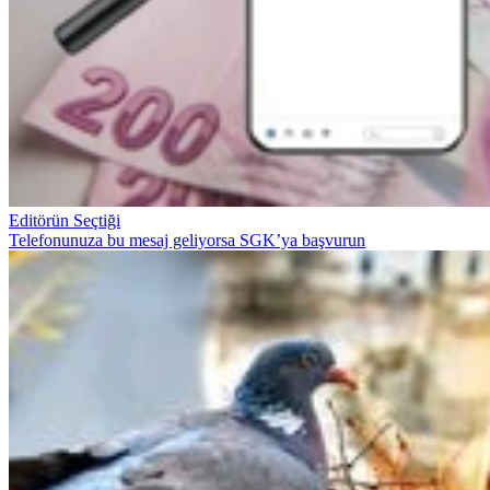
Editörün Seçtiği
Telefonunuza bu mesaj geliyorsa SGK’ya başvurun