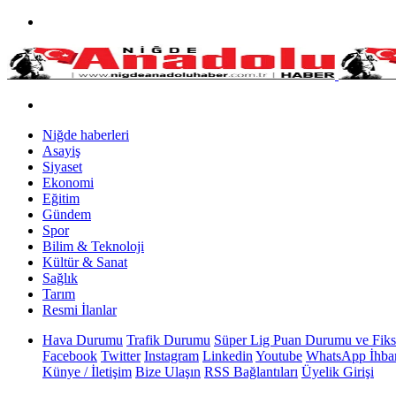
Niğde haberleri
Asayiş
Siyaset
Ekonomi
Eğitim
Gündem
Spor
Bilim & Teknoloji
Kültür & Sanat
Sağlık
Tarım
Resmi İlanlar
Hava Durumu
Trafik Durumu
Süper Lig Puan Durumu ve Fiks
Facebook
Twitter
Instagram
Linkedin
Youtube
WhatsApp İhbar
Künye / İletişim
Bize Ulaşın
RSS Bağlantıları
Üyelik Girişi