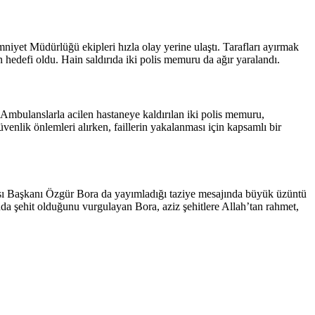
mniyet Müdürlüğü ekipleri hızla olay yerine ulaştı. Tarafları ayırmak
hedefi oldu. Hain saldırıda iki polis memuru da ağır yaralandı.
 Ambulanslarla acilen hastaneye kaldırılan iki polis memuru,
enlik önlemleri alırken, faillerin yakalanması için kapsamlı bir
 Odası Başkanı Özgür Bora da yayımladığı taziye mesajında büyük üzüntü
a şehit olduğunu vurgulayan Bora, aziz şehitlere Allah’tan rahmet,