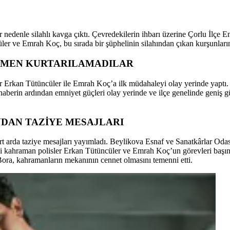
 nedenle silahlı kavga çıktı. Çevredekilerin ihbarı üzerine Çorlu İlçe E
r ve Emrah Koç, bu sırada bir şüphelinin silahından çıkan kurşunların 
ĞMEN KURTARILAMADILAR
ler Erkan Tütüncüler ile Emrah Koç’a ilk müdahaleyi olay yerinde yaptı.
berin ardından emniyet güçleri olay yerinde ve ilçe genelinde geniş güv
NDAN TAZİYE MESAJLARI
ler art arda taziye mesajları yayımladı. Beylikova Esnaf ve Sanatkârlar
 kahraman polisler Erkan Tütüncüler ve Emrah Koç’un görevleri başınd
 Bora, kahramanların mekanının cennet olmasını temenni etti.