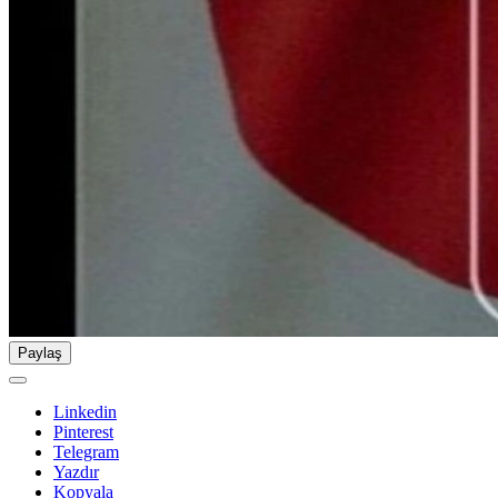
Paylaş
Linkedin
Pinterest
Telegram
Yazdır
Kopyala