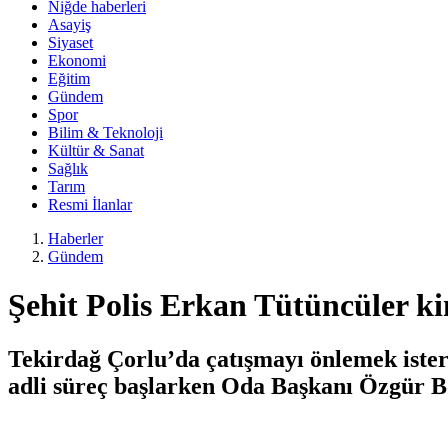
Niğde haberleri
Asayiş
Siyaset
Ekonomi
Eğitim
Gündem
Spor
Bilim & Teknoloji
Kültür & Sanat
Sağlık
Tarım
Resmi İlanlar
Haberler
Gündem
Şehit Polis Erkan Tütüncüler ki
Tekirdağ Çorlu’da çatışmayı önlemek ister
adli süreç başlarken Oda Başkanı Özgür Bo