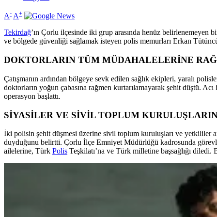
-
+
A
A
Tekirdağ
’ın Çorlu ilçesinde iki grup arasında henüz belirlenemeyen bir
ve bölgede güvenliği sağlamak isteyen polis memurları Erkan Tütüncüle
DOKTORLARIN TÜM MÜDAHALELERİNE RA
Çatışmanın ardından bölgeye sevk edilen sağlık ekipleri, yaralı polis
doktorların yoğun çabasına rağmen kurtarılamayarak şehit düştü. Acı ha
operasyon başlattı.
SİYASİLER VE SİVİL TOPLUM KURULUŞLARI
İki polisin şehit düşmesi üzerine sivil toplum kuruluşları ve yetkili
duyduğunu belirtti. Çorlu İlçe Emniyet Müdürlüğü kadrosunda görevli
ailelerine, Türk
Polis
Teşkilatı’na ve Türk milletine başsağlığı diledi.