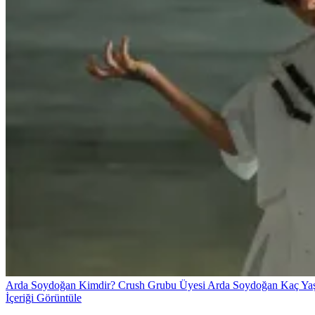
Arda Soydoğan Kimdir? Crush Grubu Üyesi Arda Soydoğan Kaç Yaşın
İçeriği Görüntüle