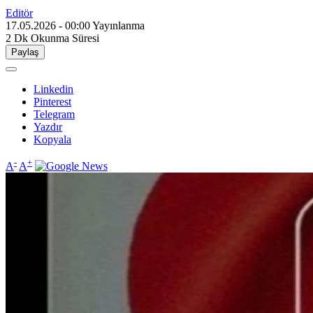
Editör
17.05.2026 - 00:00
Yayınlanma
2 Dk
Okunma Süresi
Paylaş
Linkedin
Pinterest
Telegram
Yazdır
Kopyala
-
+
A
A