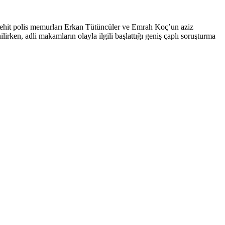
a, şehit polis memurları Erkan Tütüncüler ve Emrah Koç’un aziz
irken, adli makamların olayla ilgili başlattığı geniş çaplı soruşturma