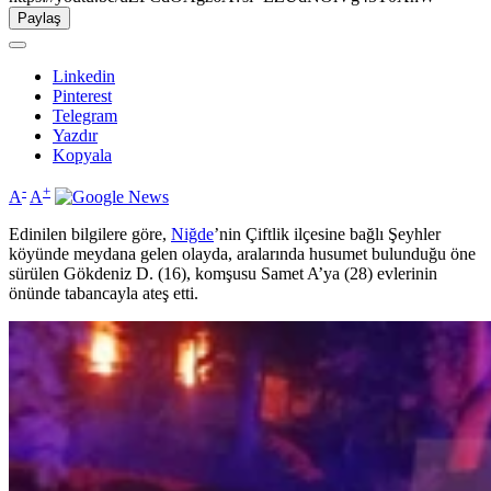
Paylaş
Linkedin
Pinterest
Telegram
Yazdır
Kopyala
-
+
A
A
Edinilen bilgilere göre,
Niğde
’nin Çiftlik ilçesine bağlı Şeyhler
köyünde meydana gelen olayda, aralarında husumet bulunduğu öne
sürülen Gökdeniz D. (16), komşusu Samet A’ya (28) evlerinin
önünde tabancayla ateş etti.