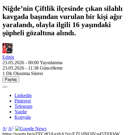
Niğde’nin Çiftlik ilçesinde çıkan silahlı
kavgada başından vurulan bir kişi ağır
yaralandı, olayla ilgili 16 yaşındaki
şüpheli gözaltına alındı.
Editör
23.05.2026 - 00:00
Yayınlanma
23.05.2026 - 11:38
Güncelleme
1 Dk
Okunma Süresi
Paylaş
Linkedin
Pinterest
Telegram
Yazdır
Kopyala
-
+
A
A
https://youtu.be/uZFCdOAgz6A?si=EZUdNOlVg45T0XhW