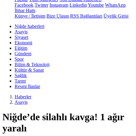
Facebook
Twitter
Instagram
Linkedin
Youtube
WhatsApp
İhbar Hattı
Künye / İletişim
Bize Ulaşın
RSS Bağlantıları
Üyelik Girişi
Niğde haberleri
Asayiş
Siyaset
Ekonomi
Eğitim
Gündem
Spor
Bilim & Teknoloji
Kültür & Sanat
Sağlık
Tarım
Resmi İlanlar
Haberler
Asayiş
Niğde’de silahlı kavga! 1 ağır
yaralı