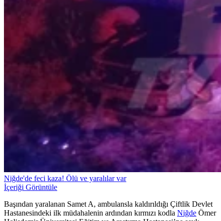
Niğde'de feci kaza! Ölü ve yaralılar var
İçeriği Görüntüle
Başından yaralanan Samet A, ambulansla kaldırıldığı Çiftlik Devlet
Hastanesindeki ilk müdahalenin ardından kırmızı kodla
Niğde
Ömer