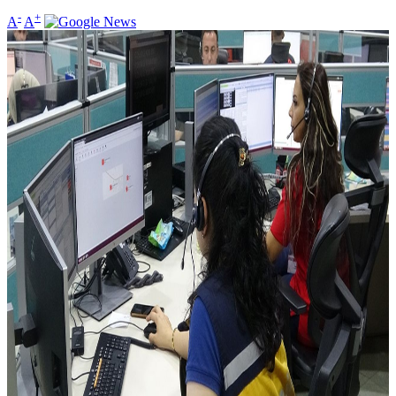
-
+
A
A