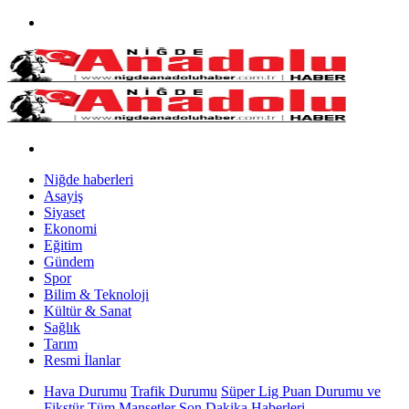
Niğde haberleri
Asayiş
Siyaset
Ekonomi
Eğitim
Gündem
Spor
Bilim & Teknoloji
Kültür & Sanat
Sağlık
Tarım
Resmi İlanlar
Hava Durumu
Trafik Durumu
Süper Lig Puan Durumu ve
Fikstür
Tüm Manşetler
Son Dakika Haberleri