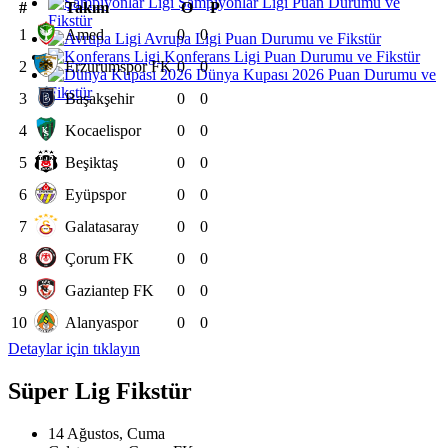
Şampiyonlar Ligi Puan Durumu ve
#
Takım
O
P
Fikstür
1
Amed
0
0
Avrupa Ligi Puan Durumu ve Fikstür
Konferans Ligi Puan Durumu ve Fikstür
2
Erzurumspor FK
0
0
Dünya Kupası 2026 Puan Durumu ve
Fikstür
3
Başakşehir
0
0
4
Kocaelispor
0
0
5
Beşiktaş
0
0
6
Eyüpspor
0
0
7
Galatasaray
0
0
8
Çorum FK
0
0
9
Gaziantep FK
0
0
10
Alanyaspor
0
0
Detaylar için tıklayın
Süper Lig Fikstür
14 Ağustos, Cuma