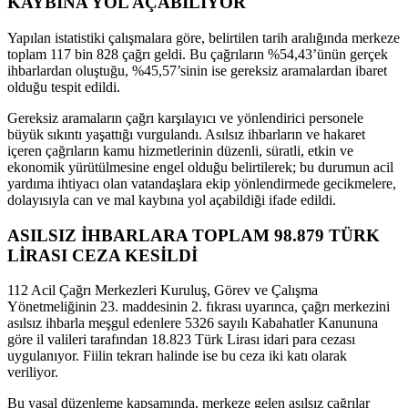
KAYBINA YOL AÇABİLİYOR
Yapılan istatistiki çalışmalara göre, belirtilen tarih aralığında merkeze
toplam 117 bin 828 çağrı geldi. Bu çağrıların %54,43’ünün gerçek
ihbarlardan oluştuğu, %45,57’sinin ise gereksiz aramalardan ibaret
olduğu tespit edildi.
Gereksiz aramaların çağrı karşılayıcı ve yönlendirici personele
büyük sıkıntı yaşattığı vurgulandı. Asılsız ihbarların ve hakaret
içeren çağrıların kamu hizmetlerinin düzenli, süratli, etkin ve
ekonomik yürütülmesine engel olduğu belirtilerek; bu durumun acil
yardıma ihtiyacı olan vatandaşlara ekip yönlendirmede gecikmelere,
dolayısıyla can ve mal kaybına yol açabildiği ifade edildi.
ASILSIZ İHBARLARA TOPLAM 98.879 TÜRK
LİRASI CEZA KESİLDİ
112 Acil Çağrı Merkezleri Kuruluş, Görev ve Çalışma
Yönetmeliğinin 23. maddesinin 2. fıkrası uyarınca, çağrı merkezini
asılsız ihbarla meşgul edenlere 5326 sayılı Kabahatler Kanununa
göre il valileri tarafından 18.823 Türk Lirası idari para cezası
uygulanıyor. Fiilin tekrarı halinde ise bu ceza iki katı olarak
veriliyor.
Bu yasal düzenleme kapsamında, merkeze gelen asılsız çağrılar