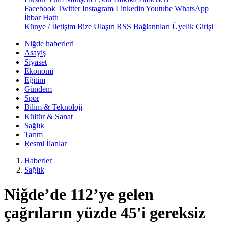
Facebook
Twitter
Instagram
Linkedin
Youtube
WhatsApp
İhbar Hattı
Künye / İletişim
Bize Ulaşın
RSS Bağlantıları
Üyelik Girişi
Niğde haberleri
Asayiş
Siyaset
Ekonomi
Eğitim
Gündem
Spor
Bilim & Teknoloji
Kültür & Sanat
Sağlık
Tarım
Resmi İlanlar
Haberler
Sağlık
Niğde’de 112’ye gelen
çağrıların yüzde 45'i gereksiz