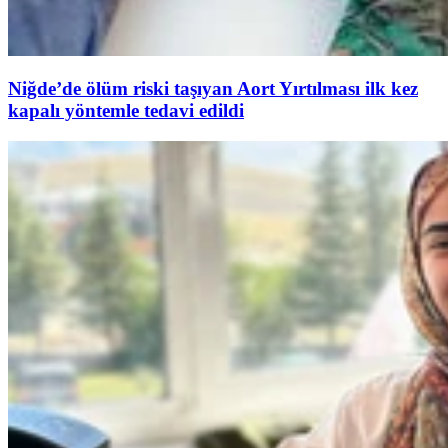
Niğde’de ölüm riski taşıyan Aort Yırtılması ilk kez
kapalı yöntemle tedavi edildi