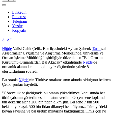
Linkedin
Pinterest
Telegram
Yazdır
Kopyala
-
+
A
A
Niğde
Valisi Cahit Çelik, Bor ilçesindeki Ayhan Şahenk
Tarım
sal
Araştırmalar Uygulama ve Araştırma Merkezi'nde, üniversite ve
Orman İşletme Müdürlüğü işbirliğiyle düzenlenen "Bal Ormanı
Kurulumu-Ormanlardan Bal Akacak" etkinliğinde
Niğde
'de
ormanlık alanın kentin toplam yüz ölçümünün yüzde 8'ini
oluşturduğunu söyledi.
Bu oranla
Niğde
'nin Türkiye ortalamasının altında olduğunu belirten
Çelik, şunları kaydetti:
"Göreve ilk başladığımda bu oranın yükseltilmesi konusunda her
türlü çabanın gösterilmesi talimatını verdim. Geçen sene toplamda
bin dekarlık alana 200 bin fidan dikmiştik. Bu sene 7 bin 500
hektara yaklaşık 500 bin fidan dikmeyi hedefliyoruz. Türkiye'deki
kovan sayısına ve bal üretim miktarına baktığımızda ilimiz çok iyi