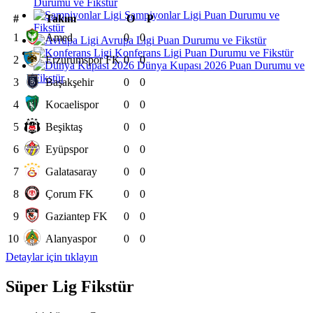
Durumu ve Fikstür
Şampiyonlar Ligi Puan Durumu ve
#
Takım
O
P
Fikstür
1
Amed
0
0
Avrupa Ligi Puan Durumu ve Fikstür
Konferans Ligi Puan Durumu ve Fikstür
2
Erzurumspor FK
0
0
Dünya Kupası 2026 Puan Durumu ve
Fikstür
3
Başakşehir
0
0
4
Kocaelispor
0
0
5
Beşiktaş
0
0
6
Eyüpspor
0
0
7
Galatasaray
0
0
8
Çorum FK
0
0
9
Gaziantep FK
0
0
10
Alanyaspor
0
0
Detaylar için tıklayın
Süper Lig Fikstür