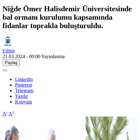
Niğde Ömer Halisdemir Üniversitesinde
bal ormanı kurulumu kapsamında
fidanlar toprakla buluşturuldu.
Editör
21.03.2024 - 00:00
Yayınlanma
Paylaş
Linkedin
Pinterest
Telegram
Yazdır
Kopyala
-
+
A
A