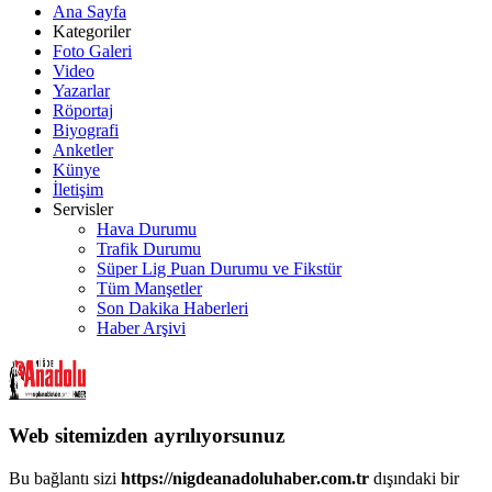
Ana Sayfa
Kategoriler
Foto Galeri
Video
Yazarlar
Röportaj
Biyografi
Anketler
Künye
İletişim
Servisler
Hava Durumu
Trafik Durumu
Süper Lig Puan Durumu ve Fikstür
Tüm Manşetler
Son Dakika Haberleri
Haber Arşivi
Web sitemizden ayrılıyorsunuz
Bu bağlantı sizi
https://nigdeanadoluhaber.com.tr
dışındaki bir