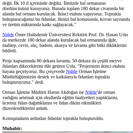
değil. İlk 10 il içerisinde değiliz. İlimizde bal ormanının
dördüncüsünü kuruyoruz. Burada toplam 180 dekar civarında bir
alanda bal ormanı kurulacak. İkinci etabını yapıyoruz. Toprakla
buluşturacağımız bu fidanlar, ilimizi bal konusunda, kovan sayısında
ve üretim miktarında katkı sağlayacak."
Niğde
Ömer Halisdemir Üniversitesi Rektörü Prof. Dr. Hasan Uslu
da merkezde 180 dekar alanda kurulacak bal ormanında iğde,
mahlep, ceviz, alıç, badem, akasya ve lavanta gibi bitki diktiklerini
bildirdi.
Proje kapsamında 80 dekara lavanta, 50 dekara da çeşitli meyve
fidanları dikeceklerini dile getiren Uslu, "Projemizin ikinci etabını
hayata geçiriyoruz. Bu çerçevede
Niğde
Orman İşletme
Müdürlüğümüzün destek ve katkılarıyla fidanları toprakla
buluşturuyoruz." dedi.
Orman İşletme Müdürü Harun Akdoğan ise
Niğde
'de orman
varlığını artırmak için okullarda eğitim faaliyetleri yaptıklarını,
ücretsiz fidan dağıttıklarını ve fidan dikim etkinlikleri
düzenlendiklerini anlattı.
Konuşmaların ardından fidanlar toprakla buluşturuldu.
Muhabir: