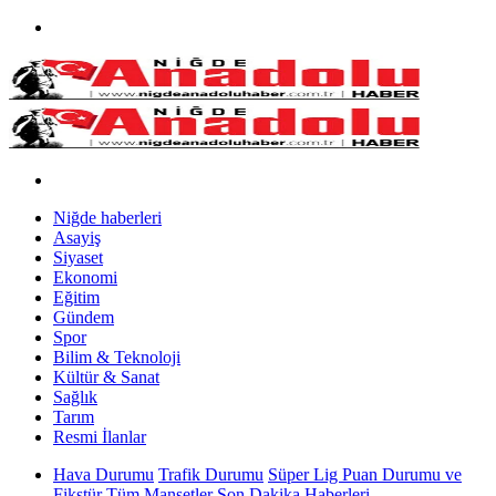
Niğde haberleri
Asayiş
Siyaset
Ekonomi
Eğitim
Gündem
Spor
Bilim & Teknoloji
Kültür & Sanat
Sağlık
Tarım
Resmi İlanlar
Hava Durumu
Trafik Durumu
Süper Lig Puan Durumu ve
Fikstür
Tüm Manşetler
Son Dakika Haberleri