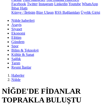
Facebook
Twitter
Instagram
Linkedin
Youtube
WhatsApp
İhbar Hattı
Künye / İletişim
Bize Ulaşın
RSS Bağlantıları
Üyelik Girişi
Niğde haberleri
Asayiş
Siyaset
Ekonomi
Eğitim
Gündem
Spor
Bilim & Teknoloji
Kültür & Sanat
Sağlık
Tarım
Resmi İlanlar
Haberler
Niğde
NİĞDE'DE FİDANLAR
TOPRAKLA BULUŞTU