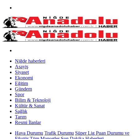
Niğde haberleri
Asayiş
Siyaset
Ekonomi
Eğitim
Gündem
Spor
Bilim & Teknoloji
Kültür & Sanat
Sağlık
Tarım
Resmi İlanlar
Hava Durumu
Trafik Durumu
Süper Lig Puan Durumu ve
Fikstür
Tüm Manşetler
Son Dakika Haberleri