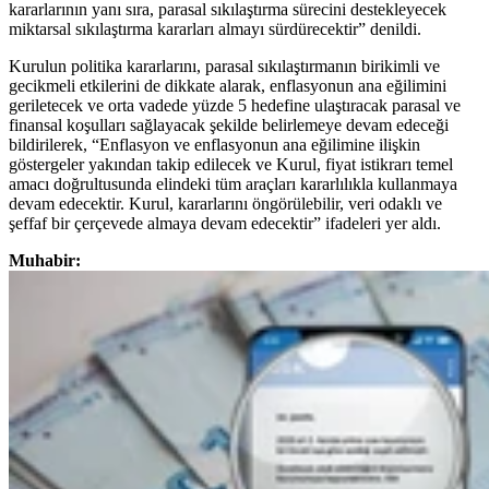
kararlarının yanı sıra, parasal sıkılaştırma sürecini destekleyecek
miktarsal sıkılaştırma kararları almayı sürdürecektir” denildi.
Kurulun politika kararlarını, parasal sıkılaştırmanın birikimli ve
gecikmeli etkilerini de dikkate alarak, enflasyonun ana eğilimini
geriletecek ve orta vadede yüzde 5 hedefine ulaştıracak parasal ve
finansal koşulları sağlayacak şekilde belirlemeye devam edeceği
bildirilerek, “Enflasyon ve enflasyonun ana eğilimine ilişkin
göstergeler yakından takip edilecek ve Kurul, fiyat istikrarı temel
amacı doğrultusunda elindeki tüm araçları kararlılıkla kullanmaya
devam edecektir. Kurul, kararlarını öngörülebilir, veri odaklı ve
şeffaf bir çerçevede almaya devam edecektir” ifadeleri yer aldı.
Muhabir: