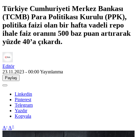
Türkiye Cumhuriyeti Merkez Bankası
(TCMB) Para Politikası Kurulu (PPK),
politika faizi olan bir hafta vadeli repo
ihale faiz oranını 500 baz puan artırarak
yüzde 40’a çıkardı.
Editör
23.11.2023 - 00:00
Yayınlanma
Paylaş
Linkedin
Pinterest
Telegram
Yazdır
Kopyala
-
+
A
A