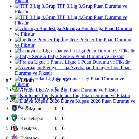
Fikstür
TFF 3.Lig 3.Grup Puan Durumu ve
Fikstür
TFF 3.Lig 4.Grup Puan Durumu ve
Fikstür
Almanya Bundesliga Puan Durumu
ve Fikstür
İngiltere Premier Lig Puan Durumu
ve Fikstür
İspanya La Liga Puan Durumu ve Fikstür
İtalya Serie A Puan Durumu ve Fikstür
Fransa Ligue 1 Puan Durumu ve Fikstür
Azerbaijan Premyer Liqa Puan
Durumu ve Fikstür
Şampiyonlar Ligi Puan Durumu ve
#
Takım
O
P
Fikstür
1
Amed
0
0
Avrupa Ligi Puan Durumu ve Fikstür
Konferans Ligi Puan Durumu ve Fikstür
2
Erzurumspor FK
0
0
Dünya Kupası 2026 Puan Durumu ve
Fikstür
3
Başakşehir
0
0
4
Kocaelispor
0
0
5
Beşiktaş
0
0
6
Eyüpspor
0
0