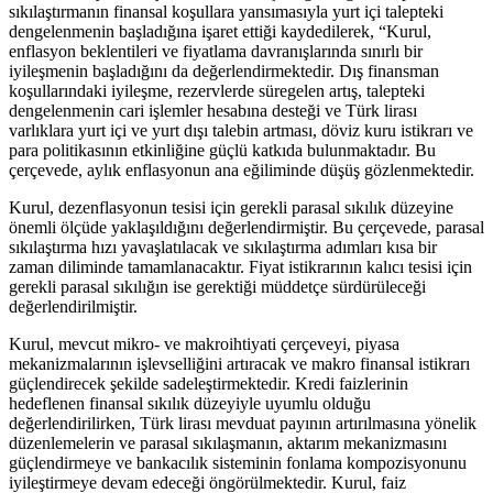
sıkılaştırmanın finansal koşullara yansımasıyla yurt içi talepteki
dengelenmenin başladığına işaret ettiği kaydedilerek, “Kurul,
enflasyon beklentileri ve fiyatlama davranışlarında sınırlı bir
iyileşmenin başladığını da değerlendirmektedir. Dış finansman
koşullarındaki iyileşme, rezervlerde süregelen artış, talepteki
dengelenmenin cari işlemler hesabına desteği ve Türk lirası
varlıklara yurt içi ve yurt dışı talebin artması, döviz kuru istikrarı ve
para politikasının etkinliğine güçlü katkıda bulunmaktadır. Bu
çerçevede, aylık enflasyonun ana eğiliminde düşüş gözlenmektedir.
Kurul, dezenflasyonun tesisi için gerekli parasal sıkılık düzeyine
önemli ölçüde yaklaşıldığını değerlendirmiştir. Bu çerçevede, parasal
sıkılaştırma hızı yavaşlatılacak ve sıkılaştırma adımları kısa bir
zaman diliminde tamamlanacaktır. Fiyat istikrarının kalıcı tesisi için
gerekli parasal sıkılığın ise gerektiği müddetçe sürdürüleceği
değerlendirilmiştir.
Kurul, mevcut mikro- ve makroihtiyati çerçeveyi, piyasa
mekanizmalarının işlevselliğini artıracak ve makro finansal istikrarı
güçlendirecek şekilde sadeleştirmektedir. Kredi faizlerinin
hedeflenen finansal sıkılık düzeyiyle uyumlu olduğu
değerlendirilirken, Türk lirası mevduat payının artırılmasına yönelik
düzenlemelerin ve parasal sıkılaşmanın, aktarım mekanizmasını
güçlendirmeye ve bankacılık sisteminin fonlama kompozisyonunu
iyileştirmeye devam edeceği öngörülmektedir. Kurul, faiz