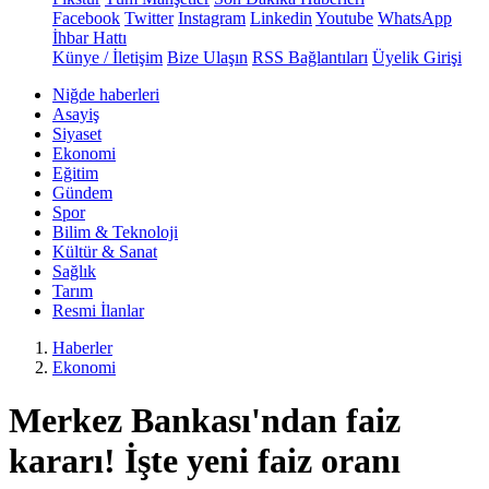
Facebook
Twitter
Instagram
Linkedin
Youtube
WhatsApp
İhbar Hattı
Künye / İletişim
Bize Ulaşın
RSS Bağlantıları
Üyelik Girişi
Niğde haberleri
Asayiş
Siyaset
Ekonomi
Eğitim
Gündem
Spor
Bilim & Teknoloji
Kültür & Sanat
Sağlık
Tarım
Resmi İlanlar
Haberler
Ekonomi
Merkez Bankası'ndan faiz
kararı! İşte yeni faiz oranı