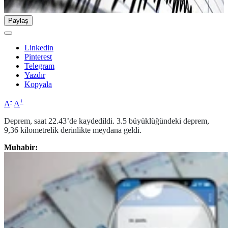
Paylaş
Linkedin
Pinterest
Telegram
Yazdır
Kopyala
-
+
A
A
Deprem, saat 22.43’de kaydedildi. 3.5 büyüklüğündeki deprem,
9,36 kilometrelik derinlikte meydana geldi.
Muhabir: