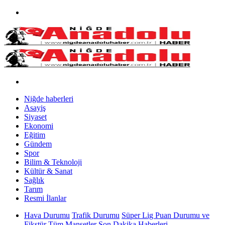
Niğde haberleri
Asayiş
Siyaset
Ekonomi
Eğitim
Gündem
Spor
Bilim & Teknoloji
Kültür & Sanat
Sağlık
Tarım
Resmi İlanlar
Hava Durumu
Trafik Durumu
Süper Lig Puan Durumu ve
Fikstür
Tüm Manşetler
Son Dakika Haberleri