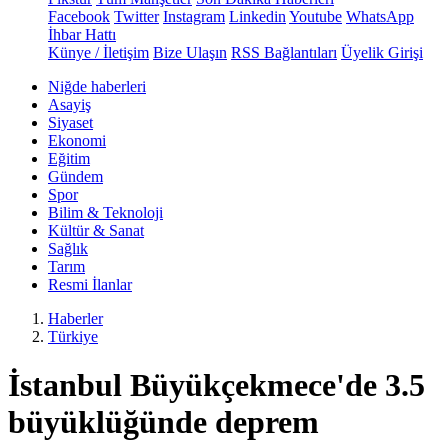
Facebook
Twitter
Instagram
Linkedin
Youtube
WhatsApp
İhbar Hattı
Künye / İletişim
Bize Ulaşın
RSS Bağlantıları
Üyelik Girişi
Niğde haberleri
Asayiş
Siyaset
Ekonomi
Eğitim
Gündem
Spor
Bilim & Teknoloji
Kültür & Sanat
Sağlık
Tarım
Resmi İlanlar
Haberler
Türkiye
İstanbul Büyükçekmece'de 3.5
büyüklüğünde deprem