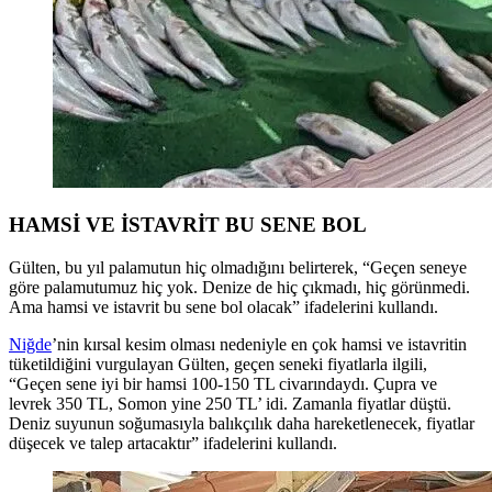
HAMSİ VE İSTAVRİT BU SENE BOL
Gülten, bu yıl palamutun hiç olmadığını belirterek, “Geçen seneye
göre palamutumuz hiç yok. Denize de hiç çıkmadı, hiç görünmedi.
Ama hamsi ve istavrit bu sene bol olacak” ifadelerini kullandı.
Niğde
’nin kırsal kesim olması nedeniyle en çok hamsi ve istavritin
tüketildiğini vurgulayan Gülten, geçen seneki fiyatlarla ilgili,
“Geçen sene iyi bir hamsi 100-150 TL civarındaydı. Çupra ve
levrek 350 TL, Somon yine 250 TL’ idi. Zamanla fiyatlar düştü.
Deniz suyunun soğumasıyla balıkçılık daha hareketlenecek, fiyatlar
düşecek ve talep artacaktır” ifadelerini kullandı.