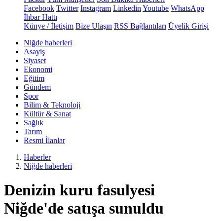
Facebook
Twitter
Instagram
Linkedin
Youtube
WhatsApp
İhbar Hattı
Künye / İletişim
Bize Ulaşın
RSS Bağlantıları
Üyelik Girişi
Niğde haberleri
Asayiş
Siyaset
Ekonomi
Eğitim
Gündem
Spor
Bilim & Teknoloji
Kültür & Sanat
Sağlık
Tarım
Resmi İlanlar
Haberler
Niğde haberleri
Denizin kuru fasulyesi
Niğde'de satışa sunuldu