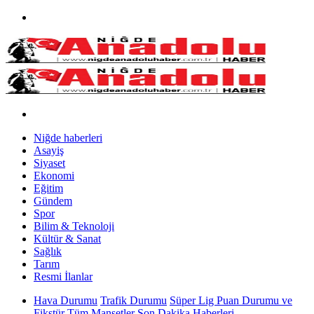
Niğde haberleri
Asayiş
Siyaset
Ekonomi
Eğitim
Gündem
Spor
Bilim & Teknoloji
Kültür & Sanat
Sağlık
Tarım
Resmi İlanlar
Hava Durumu
Trafik Durumu
Süper Lig Puan Durumu ve
Fikstür
Tüm Manşetler
Son Dakika Haberleri