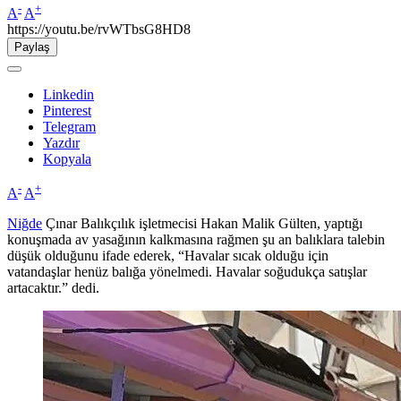
-
+
A
A
https://youtu.be/rvWTbsG8HD8
Paylaş
Linkedin
Pinterest
Telegram
Yazdır
Kopyala
-
+
A
A
Niğde
Çınar Balıkçılık işletmecisi Hakan Malik Gülten, yaptığı
konuşmada av yasağının kalkmasına rağmen şu an balıklara talebin
düşük olduğunu ifade ederek, “Havalar sıcak olduğu için
vatandaşlar henüz balığa yönelmedi. Havalar soğudukça satışlar
artacaktır.” dedi.