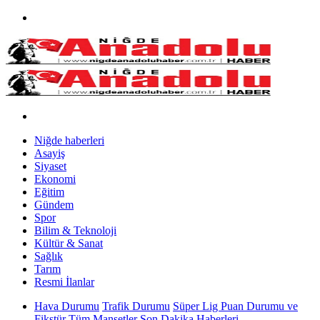
Niğde haberleri
Asayiş
Siyaset
Ekonomi
Eğitim
Gündem
Spor
Bilim & Teknoloji
Kültür & Sanat
Sağlık
Tarım
Resmi İlanlar
Hava Durumu
Trafik Durumu
Süper Lig Puan Durumu ve
Fikstür
Tüm Manşetler
Son Dakika Haberleri