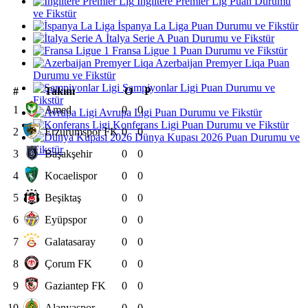
İngiltere Premier Lig Puan Durumu
ve Fikstür
İspanya La Liga Puan Durumu ve Fikstür
İtalya Serie A Puan Durumu ve Fikstür
Fransa Ligue 1 Puan Durumu ve Fikstür
Azerbaijan Premyer Liqa Puan
Durumu ve Fikstür
Şampiyonlar Ligi Puan Durumu ve
#
Takım
O
P
Fikstür
1
Amed
0
0
Avrupa Ligi Puan Durumu ve Fikstür
Konferans Ligi Puan Durumu ve Fikstür
2
Erzurumspor FK
0
0
Dünya Kupası 2026 Puan Durumu ve
Fikstür
3
Başakşehir
0
0
4
Kocaelispor
0
0
5
Beşiktaş
0
0
6
Eyüpspor
0
0
7
Galatasaray
0
0
8
Çorum FK
0
0
9
Gaziantep FK
0
0
10
Alanyaspor
0
0