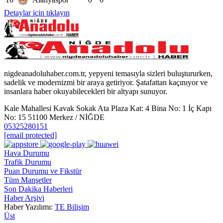
Detaylar için tıklayın
nigdeanadoluhaber.com.tr, yepyeni temasıyla sizleri buluştururken,
sadelik ve modernizmi bir araya getiriyor. Şatafattan kaçınıyor ve
insanlara haber okuyabilecekleri bir altyapı sunuyor.
Kale Mahallesi Kavak Sokak Ata Plaza Kat: 4 Bina No: 1 İç Kapı
No: 15 51100 Merkez / NİĞDE
05325280151
[email protected]
Hava Durumu
Trafik Durumu
Puan Durumu ve Fikstür
Tüm Manşetler
Son Dakika Haberleri
Haber Arşivi
Haber Yazılımı:
TE Bilişim
Üst