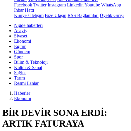
Facebook
Twitter
Instagram
Linkedin
Youtube
WhatsApp
İhbar Hattı
Künye / İletişim
Bize Ulaşın
RSS Bağlantıları
Üyelik Girişi
Niğde haberleri
Asayiş
Siyaset
Ekonomi
Eğitim
Gündem
Spor
Bilim & Teknoloji
Kültür & Sanat
Sağlık
Tarım
Resmi İlanlar
Haberler
Ekonomi
BİR DEVİR SONA ERDİ:
ARTIK FATURAYA