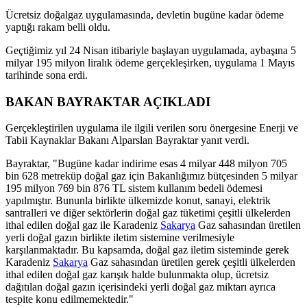
Ücretsiz doğalgaz uygulamasında, devletin bugüne kadar ödeme
yaptığı rakam belli oldu.
Geçtiğimiz yıl 24 Nisan itibariyle başlayan uygulamada, aybaşına 5
milyar 195 milyon liralık ödeme gerçekleşirken, uygulama 1 Mayıs
tarihinde sona erdi.
BAKAN BAYRAKTAR AÇIKLADI
Gerçekleştirilen uygulama ile ilgili verilen soru önergesine Enerji ve
Tabii Kaynaklar Bakanı Alparslan Bayraktar yanıt verdi.
Bayraktar, "Bugüne kadar indirime esas 4 milyar 448 milyon 705
bin 628 metreküp doğal gaz için Bakanlığımız bütçesinden 5 milyar
195 milyon 769 bin 876 TL sistem kullanım bedeli ödemesi
yapılmıştır. Bununla birlikte ülkemizde konut, sanayi, elektrik
santralleri ve diğer sektörlerin doğal gaz tüketimi çeşitli ülkelerden
ithal edilen doğal gaz ile Karadeniz
Sakarya
Gaz sahasından üretilen
yerli doğal gazın birlikte iletim sistemine verilmesiyle
karşılanmaktadır. Bu kapsamda, doğal gaz iletim sisteminde gerek
Karadeniz
Sakarya
Gaz sahasından üretilen gerek çeşitli ülkelerden
ithal edilen doğal gaz karışık halde bulunmakta olup, ücretsiz
dağıtılan doğal gazın içerisindeki yerli doğal gaz miktarı ayrıca
tespite konu edilmemektedir."