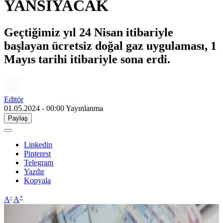
YANSIYACAK
Geçtiğimiz yıl 24 Nisan itibariyle
başlayan ücretsiz doğal gaz uygulaması, 1
Mayıs tarihi itibariyle sona erdi.
Editör
01.05.2024 - 00:00
Yayınlanma
Paylaş
Linkedin
Pinterest
Telegram
Yazdır
Kopyala
-
+
A
A