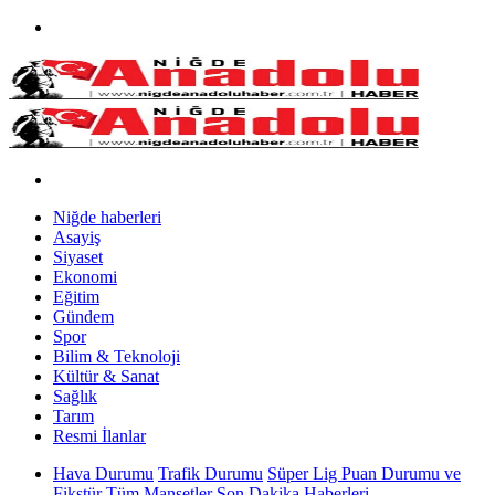
Niğde haberleri
Asayiş
Siyaset
Ekonomi
Eğitim
Gündem
Spor
Bilim & Teknoloji
Kültür & Sanat
Sağlık
Tarım
Resmi İlanlar
Hava Durumu
Trafik Durumu
Süper Lig Puan Durumu ve
Fikstür
Tüm Manşetler
Son Dakika Haberleri