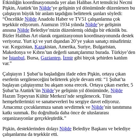
Etkinliğin koordinasyonunda yer alan Halibas Art temsilcisi Necmi
Pişkin, Atatürk’ün
Niğde
’ye gelişinin yıl dönümünde düzenlenen bu
çalıştayın büyük bir anlam taşıdığını belirterek şunları söyledi:
“Öncelikle
Niğde
Anadolu Haber ve TV51 çalışanlarına çok
teşekkür ediyorum. Atamızın 1934 yılında
Niğde
’ye gelişinin
anısına
Niğde
Belediye’mizin düzenlemiş olduğu bir etkinlik bu.
Bizler Halibas Art olarak organizasyonun koordinasyonunda destek
veriyoruz. Yurt içi ve yurt dışından 20’ye yakın sanatçı misafirimiz
var. Kırgızistan,
Kaza
kistan, Amerika, Suriye, Bulgaristan,
Makedonya ve Kıbrıs’tan değerli sanatçılarımız burada. Türkiye’den
ise
İstanbul
, Bursa,
Gaziantep
,
İzmir
gibi birçok şehirden katılım
var.”
Çalıştayın 1 Şubat’ta başladığını ifade eden Pişkin, ortaya çıkan
eserlerin sergileneceğini belirterek şöyle devam etti: “1 Şubat’ta
başlayan çalıştayımız bu akşam sona erecek. Ortaya çıkan eserler, 5
Şubat’ta Atatürk’ün
Niğde
’ye gelişinin yıl dönümünde,
Niğde
Hazım Tepeyran Kültür Merkezi’nde sergilenecek. Tüm
hemşehrilerimizi ve sanatseverleri bu sergiye davet ediyoruz.
Amacımız çocuklarımıza sanatı sevdirmek ve
Niğde
’nin tanıtımına
katkı sunmak. Bu doğrultuda daha önce de uluslararası
organizasyonlar gerçekleştirdik.”
Pişkin, desteklerinden dolayı
Niğde
Belediye Başkanı ve belediye
çalışanlarına da teşekkür etti.