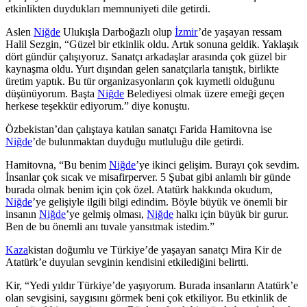
etkinlikten duydukları memnuniyeti dile getirdi.
Aslen
Niğde
Ulukışla Darboğazlı olup
İzmir
’de yaşayan ressam
Halil Sezgin, “Güzel bir etkinlik oldu. Artık sonuna geldik. Yaklaşık
dört gündür çalışıyoruz. Sanatçı arkadaşlar arasında çok güzel bir
kaynaşma oldu. Yurt dışından gelen sanatçılarla tanıştık, birlikte
üretim yaptık. Bu tür organizasyonların çok kıymetli olduğunu
düşünüyorum. Başta
Niğde
Belediyesi olmak üzere emeği geçen
herkese teşekkür ediyorum.” diye konuştu.
Özbekistan’dan çalıştaya katılan sanatçı Farida Hamitovna ise
Niğde
’de bulunmaktan duyduğu mutluluğu dile getirdi.
Hamitovna, “Bu benim
Niğde
’ye ikinci gelişim. Burayı çok sevdim.
İnsanlar çok sıcak ve misafirperver. 5 Şubat gibi anlamlı bir günde
burada olmak benim için çok özel. Atatürk hakkında okudum,
Niğde
’ye gelişiyle ilgili bilgi edindim. Böyle büyük ve önemli bir
insanın
Niğde
’ye gelmiş olması,
Niğde
halkı için büyük bir gurur.
Ben de bu önemli anı tuvale yansıtmak istedim.”
Kaza
kistan doğumlu ve Türkiye’de yaşayan sanatçı Mira Kir de
Atatürk’e duyulan sevginin kendisini etkilediğini belirtti.
Kir, “Yedi yıldır Türkiye’de yaşıyorum. Burada insanların Atatürk’e
olan sevgisini, saygısını görmek beni çok etkiliyor. Bu etkinlik de