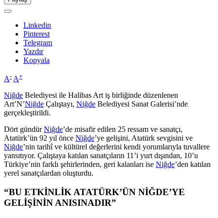
Linkedin
Pinterest
Telegram
Yazdır
Kopyala
-
+
A
A
Niğde
Belediyesi ile Halibas Art iş birliğinde düzenlenen
Art’N’
Niğde
Çalıştayı,
Niğde
Belediyesi Sanat Galerisi’nde
gerçekleştirildi.
Dört gündür
Niğde
’de misafir edilen 25 ressam ve sanatçı,
Atatürk’ün 92 yıl önce
Niğde
’ye gelişini, Atatürk sevgisini ve
Niğde
’nin tarihî ve kültürel değerlerini kendi yorumlarıyla tuvallere
yansıtıyor. Çalıştaya katılan sanatçıların 11’i yurt dışından, 10’u
Türkiye’nin farklı şehirlerinden, geri kalanları ise
Niğde
’den katılan
yerel sanatçılardan oluşturdu.
“BU ETKİNLİK ATATÜRK’ÜN NİĞDE’YE
GELİŞİNİN ANISINADIR”