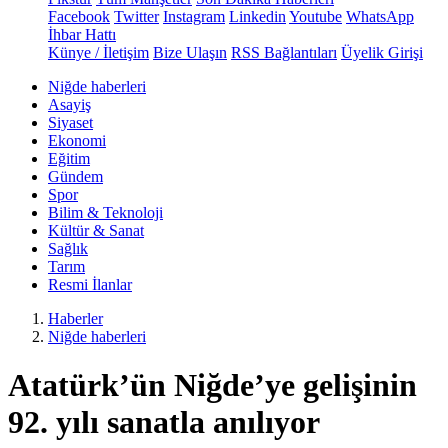
Facebook
Twitter
Instagram
Linkedin
Youtube
WhatsApp
İhbar Hattı
Künye / İletişim
Bize Ulaşın
RSS Bağlantıları
Üyelik Girişi
Niğde haberleri
Asayiş
Siyaset
Ekonomi
Eğitim
Gündem
Spor
Bilim & Teknoloji
Kültür & Sanat
Sağlık
Tarım
Resmi İlanlar
Haberler
Niğde haberleri
Atatürk’ün Niğde’ye gelişinin
92. yılı sanatla anılıyor