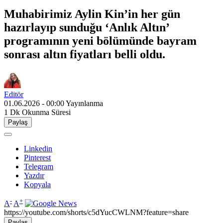
Muhabirimiz Aylin Kin’in her gün
hazırlayıp sunduğu ‘Anlık Altın’
programının yeni bölümünde bayram
sonrası altın fiyatları belli oldu.
Editör
01.06.2026 - 00:00
Yayınlanma
1 Dk
Okunma Süresi
Paylaş
Linkedin
Pinterest
Telegram
Yazdır
Kopyala
-
+
A
A
https://youtube.com/shorts/c5dYucCWLNM?feature=share
Paylaş