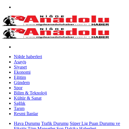
Niğde haberleri
Asayiş
Siyaset
Ekonomi
Eğitim
Gündem
Spor
Bilim & Teknoloji
Kültür & Sanat
Sağlık
Tarım
Resmi İlanlar
Hava Durumu
Trafik Durumu
Süper Lig Puan Durumu ve
Fikstür
Tüm Manşetler
Son Dakika Haberleri