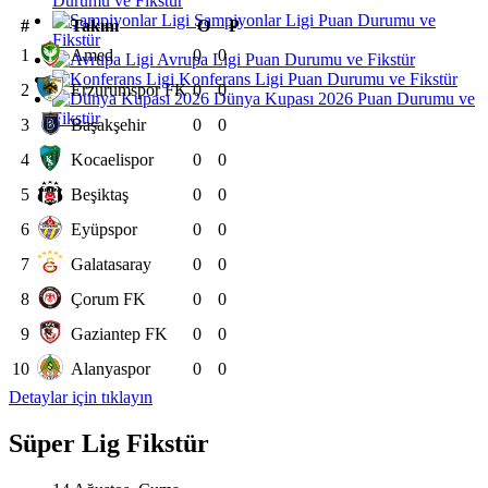
Durumu ve Fikstür
Şampiyonlar Ligi Puan Durumu ve
#
Takım
O
P
Fikstür
1
Amed
0
0
Avrupa Ligi Puan Durumu ve Fikstür
Konferans Ligi Puan Durumu ve Fikstür
2
Erzurumspor FK
0
0
Dünya Kupası 2026 Puan Durumu ve
Fikstür
3
Başakşehir
0
0
4
Kocaelispor
0
0
5
Beşiktaş
0
0
6
Eyüpspor
0
0
7
Galatasaray
0
0
8
Çorum FK
0
0
9
Gaziantep FK
0
0
10
Alanyaspor
0
0
Detaylar için tıklayın
Süper Lig Fikstür