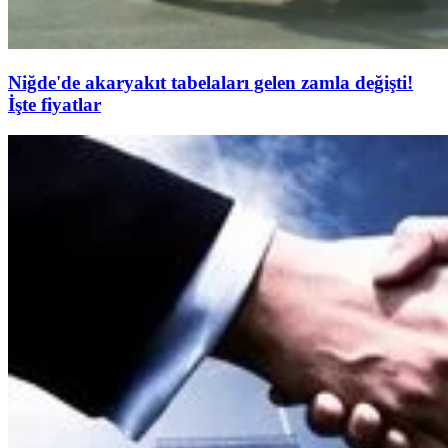
Niğde'de akaryakıt tabelaları gelen zamla değişti!
İşte fiyatlar