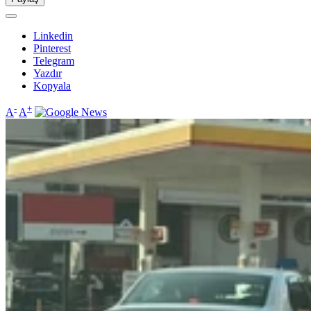
Linkedin
Pinterest
Telegram
Yazdır
Kopyala
-
+
A
A