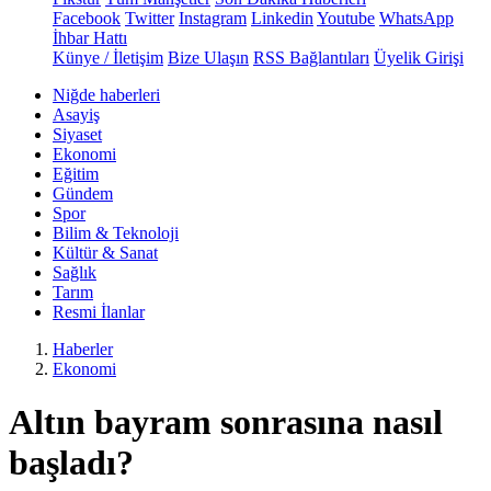
Facebook
Twitter
Instagram
Linkedin
Youtube
WhatsApp
İhbar Hattı
Künye / İletişim
Bize Ulaşın
RSS Bağlantıları
Üyelik Girişi
Niğde haberleri
Asayiş
Siyaset
Ekonomi
Eğitim
Gündem
Spor
Bilim & Teknoloji
Kültür & Sanat
Sağlık
Tarım
Resmi İlanlar
Haberler
Ekonomi
Altın bayram sonrasına nasıl
başladı?