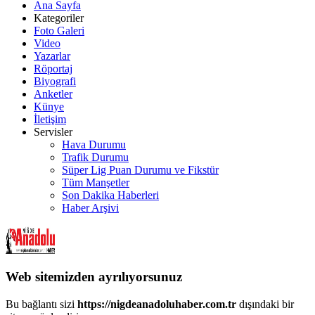
Ana Sayfa
Kategoriler
Foto Galeri
Video
Yazarlar
Röportaj
Biyografi
Anketler
Künye
İletişim
Servisler
Hava Durumu
Trafik Durumu
Süper Lig Puan Durumu ve Fikstür
Tüm Manşetler
Son Dakika Haberleri
Haber Arşivi
Web sitemizden ayrılıyorsunuz
Bu bağlantı sizi
https://nigdeanadoluhaber.com.tr
dışındaki bir