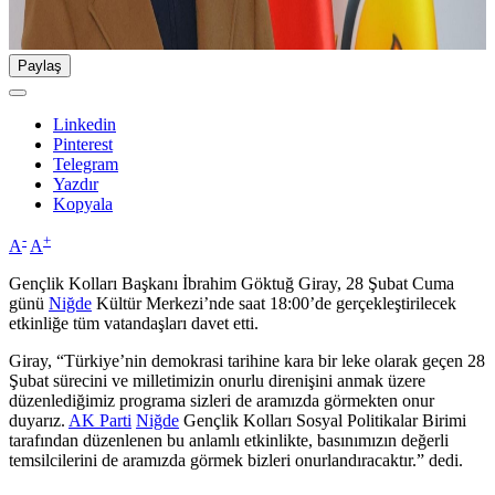
Paylaş
Linkedin
Pinterest
Telegram
Yazdır
Kopyala
-
+
A
A
Gençlik Kolları Başkanı İbrahim Göktuğ Giray, 28 Şubat Cuma
günü
Niğde
Kültür Merkezi’nde saat 18:00’de gerçekleştirilecek
etkinliğe tüm vatandaşları davet etti.
Giray, “Türkiye’nin demokrasi tarihine kara bir leke olarak geçen 28
Şubat sürecini ve milletimizin onurlu direnişini anmak üzere
düzenlediğimiz programa sizleri de aramızda görmekten onur
duyarız.
AK Parti
Niğde
Gençlik Kolları Sosyal Politikalar Birimi
tarafından düzenlenen bu anlamlı etkinlikte, basınımızın değerli
temsilcilerini de aramızda görmek bizleri onurlandıracaktır.” dedi.