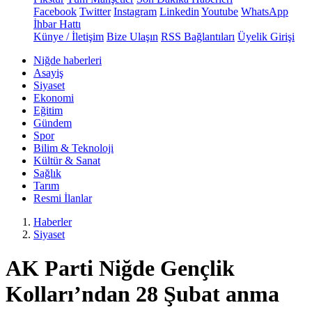
Facebook
Twitter
Instagram
Linkedin
Youtube
WhatsApp
İhbar Hattı
Künye / İletişim
Bize Ulaşın
RSS Bağlantıları
Üyelik Girişi
Niğde haberleri
Asayiş
Siyaset
Ekonomi
Eğitim
Gündem
Spor
Bilim & Teknoloji
Kültür & Sanat
Sağlık
Tarım
Resmi İlanlar
Haberler
Siyaset
AK Parti Niğde Gençlik
Kolları’ndan 28 Şubat anma