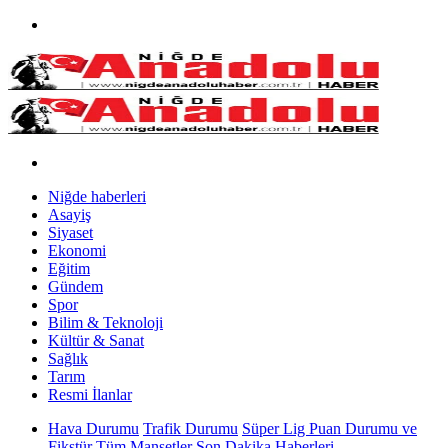
Niğde haberleri
Asayiş
Siyaset
Ekonomi
Eğitim
Gündem
Spor
Bilim & Teknoloji
Kültür & Sanat
Sağlık
Tarım
Resmi İlanlar
Hava Durumu
Trafik Durumu
Süper Lig Puan Durumu ve
Fikstür
Tüm Manşetler
Son Dakika Haberleri