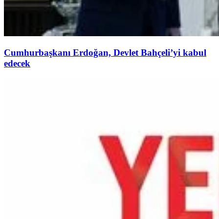
Cumhurbaşkanı Erdoğan, Devlet Bahçeli’yi kabul
edecek