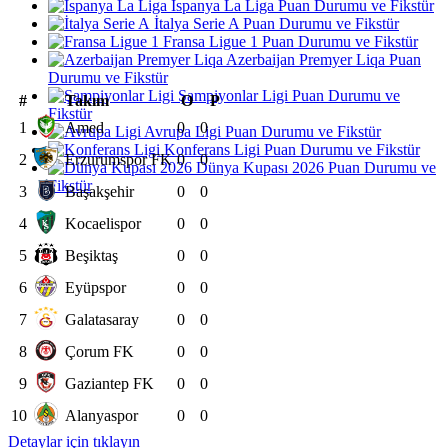
İspanya La Liga Puan Durumu ve Fikstür
İtalya Serie A Puan Durumu ve Fikstür
Fransa Ligue 1 Puan Durumu ve Fikstür
Azerbaijan Premyer Liqa Puan
Durumu ve Fikstür
Şampiyonlar Ligi Puan Durumu ve
#
Takım
O
P
Fikstür
1
Amed
0
0
Avrupa Ligi Puan Durumu ve Fikstür
Konferans Ligi Puan Durumu ve Fikstür
2
Erzurumspor FK
0
0
Dünya Kupası 2026 Puan Durumu ve
Fikstür
3
Başakşehir
0
0
4
Kocaelispor
0
0
5
Beşiktaş
0
0
6
Eyüpspor
0
0
7
Galatasaray
0
0
8
Çorum FK
0
0
9
Gaziantep FK
0
0
10
Alanyaspor
0
0
Detaylar için tıklayın