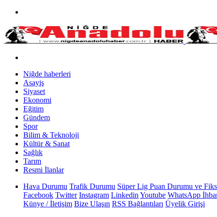
Niğde haberleri
Asayiş
Siyaset
Ekonomi
Eğitim
Gündem
Spor
Bilim & Teknoloji
Kültür & Sanat
Sağlık
Tarım
Resmi İlanlar
Hava Durumu
Trafik Durumu
Süper Lig Puan Durumu ve Fiks
Facebook
Twitter
Instagram
Linkedin
Youtube
WhatsApp İhbar
Künye / İletişim
Bize Ulaşın
RSS Bağlantıları
Üyelik Girişi