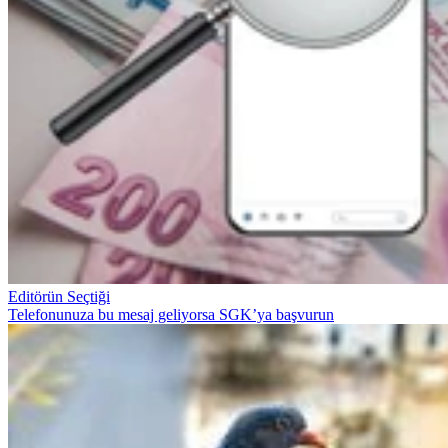
Editörün Seçtiği
Telefonunuza bu mesaj geliyorsa SGK’ya başvurun