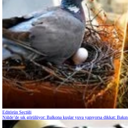
Editörün Seçtiği
Niğde’de sık görülüyor: Balkona kuşlar yuva yapıyorsa dikkat: Bakın