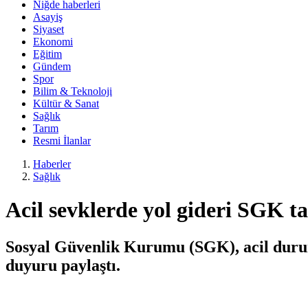
Niğde haberleri
Asayiş
Siyaset
Ekonomi
Eğitim
Gündem
Spor
Bilim & Teknoloji
Kültür & Sanat
Sağlık
Tarım
Resmi İlanlar
Haberler
Sağlık
Acil sevklerde yol gideri SGK t
Sosyal Güvenlik Kurumu (SGK), acil duruml
duyuru paylaştı.