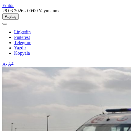
Editör
28.03.2026 - 00:00
Yayınlanma
Paylaş
Linkedin
Pinterest
Telegram
Yazdır
Kopyala
-
+
A
A