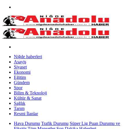
Niğde haberleri
Asayiş
Siyaset
Ekonomi
Eğitim
Gündem
Spor
Bilim & Teknoloji
Kültür & Sanat
Sağlık
Tarım
Resmi İlanlar
Hava Durumu
Trafik Durumu
Süper Lig Puan Durumu ve
Fikstür
Tüm Manşetler
Son Dakika Haberleri