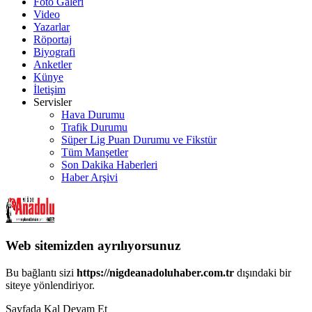
Foto Galeri
Video
Yazarlar
Röportaj
Biyografi
Anketler
Künye
İletişim
Servisler
Hava Durumu
Trafik Durumu
Süper Lig Puan Durumu ve Fikstür
Tüm Manşetler
Son Dakika Haberleri
Haber Arşivi
Web sitemizden ayrılıyorsunuz
Bu bağlantı sizi
https://nigdeanadoluhaber.com.tr
dışındaki bir
siteye yönlendiriyor.
Sayfada Kal
Devam Et