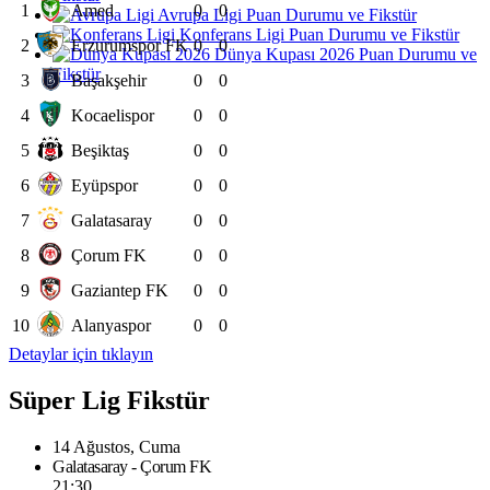
1
Amed
0
0
Avrupa Ligi Puan Durumu ve Fikstür
Konferans Ligi Puan Durumu ve Fikstür
2
Erzurumspor FK
0
0
Dünya Kupası 2026 Puan Durumu ve
Fikstür
3
Başakşehir
0
0
4
Kocaelispor
0
0
5
Beşiktaş
0
0
6
Eyüpspor
0
0
7
Galatasaray
0
0
8
Çorum FK
0
0
9
Gaziantep FK
0
0
10
Alanyaspor
0
0
Detaylar için tıklayın
Süper Lig Fikstür
14 Ağustos, Cuma
Galatasaray - Çorum FK
21:30