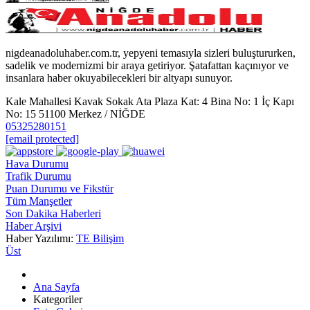
nigdeanadoluhaber.com.tr, yepyeni temasıyla sizleri buluştururken,
sadelik ve modernizmi bir araya getiriyor. Şatafattan kaçınıyor ve
insanlara haber okuyabilecekleri bir altyapı sunuyor.
Kale Mahallesi Kavak Sokak Ata Plaza Kat: 4 Bina No: 1 İç Kapı
No: 15 51100 Merkez / NİĞDE
05325280151
[email protected]
Hava Durumu
Trafik Durumu
Puan Durumu ve Fikstür
Tüm Manşetler
Son Dakika Haberleri
Haber Arşivi
Haber Yazılımı:
TE Bilişim
Üst
Ana Sayfa
Kategoriler