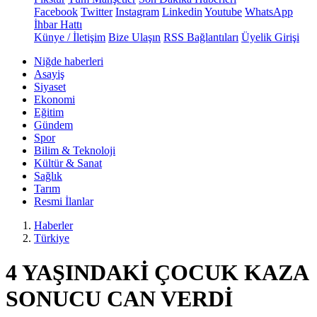
Facebook
Twitter
Instagram
Linkedin
Youtube
WhatsApp
İhbar Hattı
Künye / İletişim
Bize Ulaşın
RSS Bağlantıları
Üyelik Girişi
Niğde haberleri
Asayiş
Siyaset
Ekonomi
Eğitim
Gündem
Spor
Bilim & Teknoloji
Kültür & Sanat
Sağlık
Tarım
Resmi İlanlar
Haberler
Türkiye
4 YAŞINDAKİ ÇOCUK KAZA
SONUCU CAN VERDİ