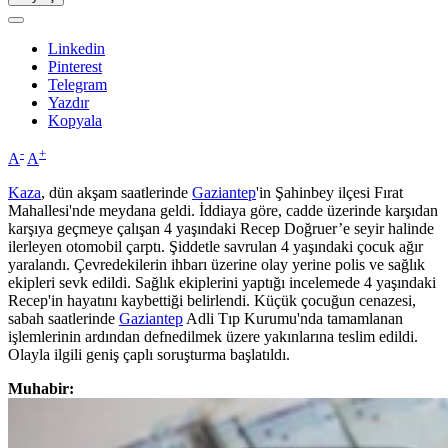
Linkedin
Pinterest
Telegram
Yazdır
Kopyala
-
+
A
A
Kaza
, dün akşam saatlerinde
Gaziantep
'in Şahinbey ilçesi Fırat
Mahallesi'nde meydana geldi. İddiaya göre, cadde üzerinde karşıdan
karşıya geçmeye çalışan 4 yaşındaki Recep Doğruer’e seyir halinde
ilerleyen otomobil çarptı. Şiddetle savrulan 4 yaşındaki çocuk ağır
yaralandı. Çevredekilerin ihbarı üzerine olay yerine polis ve sağlık
ekipleri sevk edildi. Sağlık ekiplerini yaptığı incelemede 4 yaşındaki
Recep'in hayatını kaybettiği belirlendi. Küçük çocuğun cenazesi,
sabah saatlerinde
Gaziantep
Adli Tıp Kurumu'nda tamamlanan
işlemlerinin ardından defnedilmek üzere yakınlarına teslim edildi.
Olayla ilgili geniş çaplı soruşturma başlatıldı.
Muhabir: