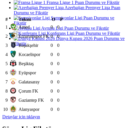
Fransa Ligue 1 Puan Durumu ve Fikstür
Azerbaijan Premyer Liqa Puan
Durumu ve Fikstür
Şampiyonlar Ligi Puan Durumu ve
#
Takım
O
P
Fikstür
1
Amed
0
0
Avrupa Ligi Puan Durumu ve Fikstür
Konferans Ligi Puan Durumu ve Fikstür
2
Erzurumspor FK
0
0
Dünya Kupası 2026 Puan Durumu ve
Fikstür
3
Başakşehir
0
0
4
Kocaelispor
0
0
5
Beşiktaş
0
0
6
Eyüpspor
0
0
7
Galatasaray
0
0
8
Çorum FK
0
0
9
Gaziantep FK
0
0
10
Alanyaspor
0
0
Detaylar için tıklayın