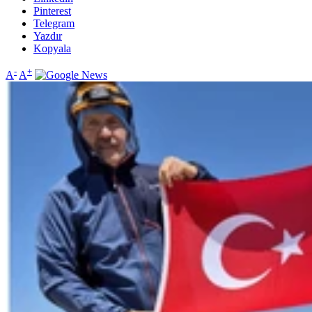
Pinterest
Telegram
Yazdır
Kopyala
-
+
A
A