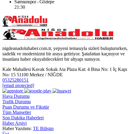
Samsunspor - Göztepe
21:30
nigdeanadoluhaber.com.tr, yepyeni temasıyla sizleri buluştururken,
sadelik ve modernizmi bir araya getiriyor. Şatafattan kaçınıyor ve
insanlara haber okuyabilecekleri bir altyapı sunuyor.
Kale Mahallesi Kavak Sokak Ata Plaza Kat: 4 Bina No: 1 İç Kapı
No: 15 51100 Merkez / NİĞDE
05325280151
[email protected]
Hava Durumu
Trafik Durumu
Puan Durumu ve Fikstür
Tüm Manşetler
Son Dakika Haberleri
Haber Arşivi
Haber Yazılımı:
TE Bilişim
Üst