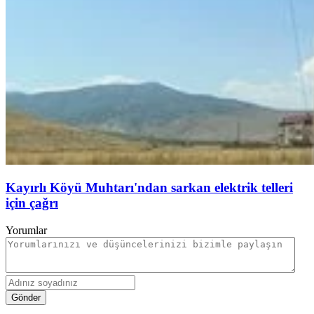
Kayırlı Köyü Muhtarı'ndan sarkan elektrik telleri
için çağrı
Yorumlar
Gönder