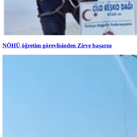
NÖHÜ öğretim görevlisinden Zirve başarısı