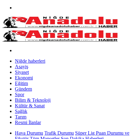
Niğde haberleri
Asayiş
Siyaset
Ekonomi
Eğitim
Gündem
Spor
Bilim & Teknoloji
Kültür & Sanat
Sağlık
Tarım
Resmi İlanlar
Hava Durumu
Trafik Durumu
Süper Lig Puan Durumu ve
Fikstür
Tüm Manşetler
Son Dakika Haberleri