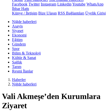
Facebook
Twitter
Instagram
Linkedin
Youtube
WhatsApp
İhbar Hattı
Künye / İletişim
Bize Ulaşın
RSS Bağlantıları
Üyelik Girişi
Niğde haberleri
Asayiş
Siyaset
Ekonomi
Eğitim
Gündem
Spor
Bilim & Teknoloji
Kültür & Sanat
Sağlık
Tarım
Resmi İlanlar
Haberler
Niğde haberleri
Vali Akmeşe’den Kurumlara
Ziyaret