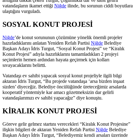
arttığına dikkat çeken Turgut, çoğunlukla dar ve sabit gelirli
vatandaşların ikamet ettiği
Niğde
ilinde, bu sorunun ciddi boyutlara
ulaştığını vurguladı.
SOSYAL KONUT PROJESİ
Niğde
’de konut sorununun çözümüne yönelik önemli projeler
hazırladıklarını anlatan Yeniden Refah Partisi
Niğde
Belediye
Başkan Adayı İdris Turgut, “Sosyal Konut Projesi” ve “Kiralık
Konut Projesi” adıyla hazırlıklarını tamamladıkları 2 projeyi
seçimlerin hemen ardından hayata geçirmek için kolları
sıvayacaklarını belirtti.
Vatandaşı ev sahibi yapacak sosyal konut projeliyle ilgili bilgi
aktaran İdris Turgut, “Bu projede vatandaşa ‘arsa bizden inşaat
sizden’ diyeceğiz. Belediye öncülüğünde üreteceğimiz arsalarda
kooperatif yöntemiyle kar amacı gözetmeksizin dar gelirli
vatandaşlarımızı ev sahibi yapacağız” diye konuştu.
KİRALIK KONUT PROJESİ
Göreve gelir gelmez startını verecekleri “Kiralık Konut Projesine”
ilişkin bilgileri de aktaran Yeniden Refah Partisi
Niğde
Belediye
Başkan Adayı İdris Turgut, “Belediyemiz kendi arsaları üzerinde