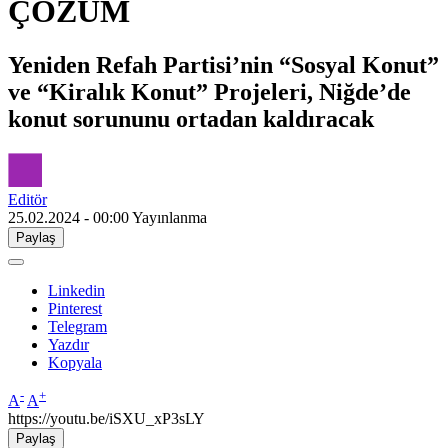
ÇÖZÜM
Yeniden Refah Partisi’nin “Sosyal Konut”
ve “Kiralık Konut” Projeleri, Niğde’de
konut sorununu ortadan kaldıracak
Editör
25.02.2024 - 00:00
Yayınlanma
Paylaş
Linkedin
Pinterest
Telegram
Yazdır
Kopyala
-
+
A
A
https://youtu.be/iSXU_xP3sLY
Paylaş