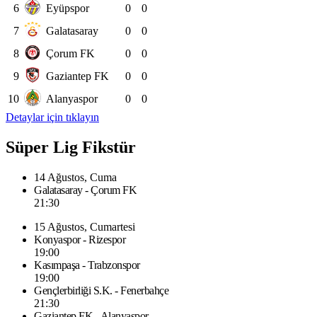
6
Eyüpspor
0
0
7
Galatasaray
0
0
8
Çorum FK
0
0
9
Gaziantep FK
0
0
10
Alanyaspor
0
0
Detaylar için tıklayın
Süper Lig Fikstür
14 Ağustos, Cuma
Galatasaray - Çorum FK
21:30
15 Ağustos, Cumartesi
Konyaspor - Rizespor
19:00
Kasımpaşa - Trabzonspor
19:00
Gençlerbirliği S.K. - Fenerbahçe
21:30
Gaziantep FK - Alanyaspor