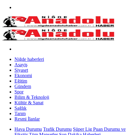
Niğde haberleri
Asayiş
Siyaset
Ekonomi
Eğitim
Gündem
Spor
Bilim & Teknoloji
Kültür & Sanat
Sağlık
Tarım
Resmi İlanlar
Hava Durumu
Trafik Durumu
Süper Lig Puan Durumu ve
Fikstür
Tüm Manşetler
Son Dakika Haberleri