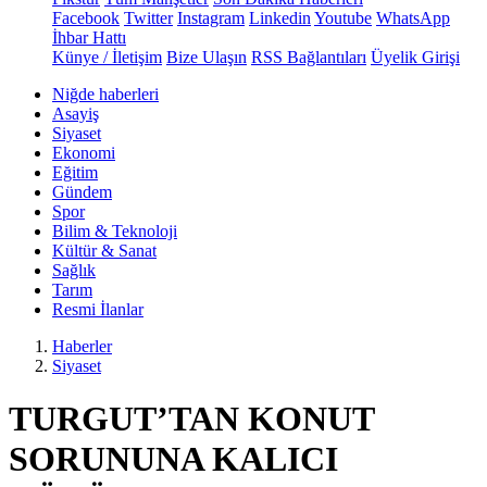
Facebook
Twitter
Instagram
Linkedin
Youtube
WhatsApp
İhbar Hattı
Künye / İletişim
Bize Ulaşın
RSS Bağlantıları
Üyelik Girişi
Niğde haberleri
Asayiş
Siyaset
Ekonomi
Eğitim
Gündem
Spor
Bilim & Teknoloji
Kültür & Sanat
Sağlık
Tarım
Resmi İlanlar
Haberler
Siyaset
TURGUT’TAN KONUT
SORUNUNA KALICI