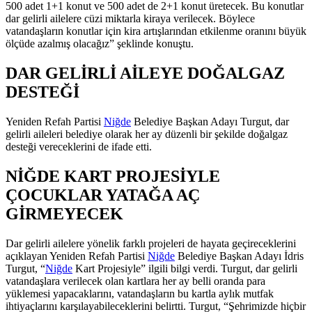
500 adet 1+1 konut ve 500 adet de 2+1 konut üretecek. Bu konutlar
dar gelirli ailelere cüzi miktarla kiraya verilecek. Böylece
vatandaşların konutlar için kira artışlarından etkilenme oranını büyük
ölçüde azalmış olacağız” şeklinde konuştu.
DAR GELİRLİ AİLEYE DOĞALGAZ
DESTEĞİ
Yeniden Refah Partisi
Niğde
Belediye Başkan Adayı Turgut, dar
gelirli aileleri belediye olarak her ay düzenli bir şekilde doğalgaz
desteği vereceklerini de ifade etti.
NİĞDE KART PROJESİYLE
ÇOCUKLAR YATAĞA AÇ
GİRMEYECEK
Dar gelirli ailelere yönelik farklı projeleri de hayata geçireceklerini
açıklayan Yeniden Refah Partisi
Niğde
Belediye Başkan Adayı İdris
Turgut, “
Niğde
Kart Projesiyle” ilgili bilgi verdi. Turgut, dar gelirli
vatandaşlara verilecek olan kartlara her ay belli oranda para
yüklemesi yapacaklarını, vatandaşların bu kartla aylık mutfak
ihtiyaçlarını karşılayabileceklerini belirtti. Turgut, “Şehrimizde hiçbir