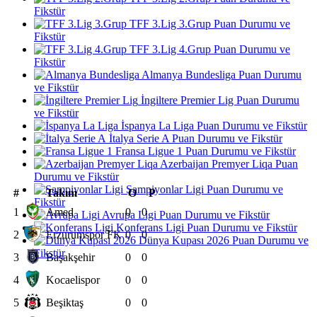
Fikstür
TFF 3.Lig 3.Grup Puan Durumu ve
Fikstür
TFF 3.Lig 4.Grup Puan Durumu ve
Fikstür
Almanya Bundesliga Puan Durumu
ve Fikstür
İngiltere Premier Lig Puan Durumu
ve Fikstür
İspanya La Liga Puan Durumu ve Fikstür
İtalya Serie A Puan Durumu ve Fikstür
Fransa Ligue 1 Puan Durumu ve Fikstür
Azerbaijan Premyer Liqa Puan
Durumu ve Fikstür
Şampiyonlar Ligi Puan Durumu ve
#
Takım
O
P
Fikstür
1
Amed
0
0
Avrupa Ligi Puan Durumu ve Fikstür
Konferans Ligi Puan Durumu ve Fikstür
2
Erzurumspor FK
0
0
Dünya Kupası 2026 Puan Durumu ve
Fikstür
3
Başakşehir
0
0
4
Kocaelispor
0
0
5
Beşiktaş
0
0