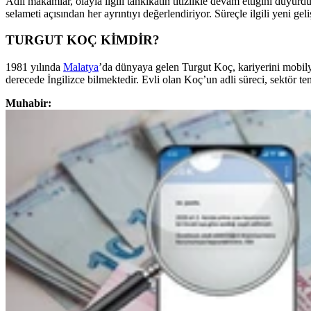
Adli makamlar, olayla ilgili tahkikatın titizlikle devam ettiğini duyur
selameti açısından her ayrıntıyı değerlendiriyor. Süreçle ilgili yeni 
TURGUT KOÇ KİMDİR?
1981 yılında
Malatya
’da dünyaya gelen Turgut Koç, kariyerini mobil
derecede İngilizce bilmektedir. Evli olan Koç’un adli süreci, sektör tem
Muhabir: