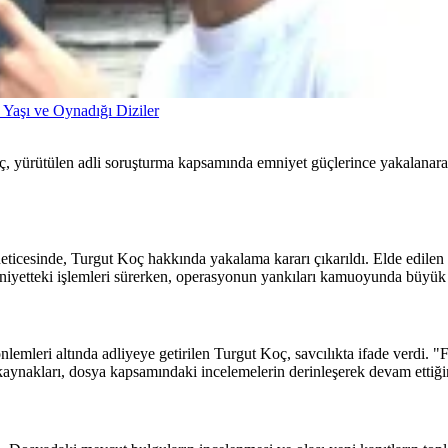
Yaşı ve Oynadığı Diziler
, yürütülen adli soruşturma kapsamında emniyet güçlerince yakalanara
i neticesinde, Turgut Koç hakkında yakalama kararı çıkarıldı. Elde edilen
niyetteki işlemleri sürerken, operasyonun yankıları kamuoyunda büyük
leri altında adliyeye getirilen Turgut Koç, savcılıkta ifade verdi. "
kaynakları, dosya kapsamındaki incelemelerin derinleşerek devam ettiğin