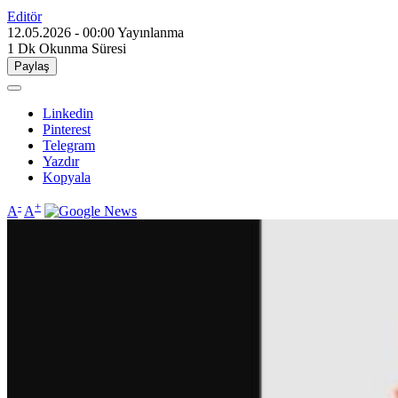
Editör
12.05.2026 - 00:00
Yayınlanma
1 Dk
Okunma Süresi
Paylaş
Linkedin
Pinterest
Telegram
Yazdır
Kopyala
-
+
A
A