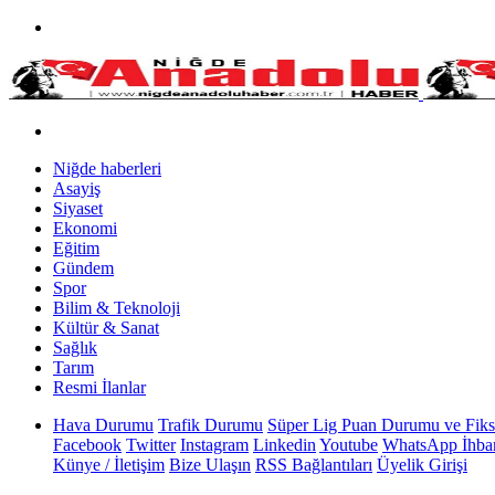
Niğde haberleri
Asayiş
Siyaset
Ekonomi
Eğitim
Gündem
Spor
Bilim & Teknoloji
Kültür & Sanat
Sağlık
Tarım
Resmi İlanlar
Hava Durumu
Trafik Durumu
Süper Lig Puan Durumu ve Fiks
Facebook
Twitter
Instagram
Linkedin
Youtube
WhatsApp İhbar
Künye / İletişim
Bize Ulaşın
RSS Bağlantıları
Üyelik Girişi