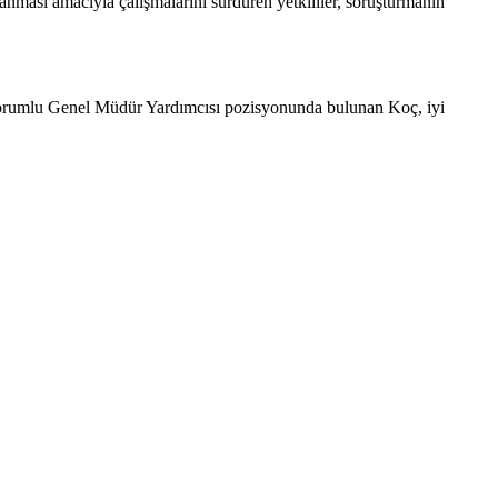
lanması amacıyla çalışmalarını sürdüren yetkililer, soruşturmanın
 Sorumlu Genel Müdür Yardımcısı pozisyonunda bulunan Koç, iyi