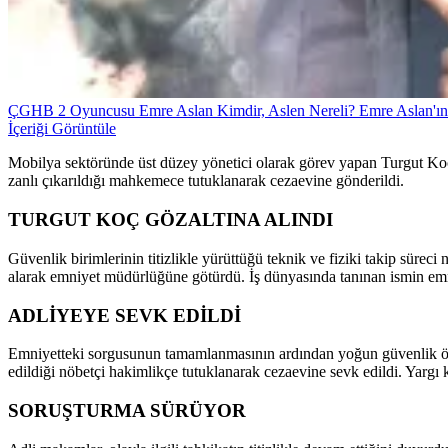
ÇGHB 2 Oyuncusu Emre Aslan Kimdir, Aslen Nereli? Emre Aslan'ın 
İçeriği Görüntüle
Mobilya sektöründe üst düzey yönetici olarak görev yapan Turgut Koç
zanlı çıkarıldığı mahkemece tutuklanarak cezaevine gönderildi.
TURGUT KOÇ GÖZALTINA ALINDI
Güvenlik birimlerinin titizlikle yürüttüğü teknik ve fiziki takip sürec
alarak emniyet müdürlüğüne götürdü. İş dünyasında tanınan ismin em
ADLİYEYE SEVK EDİLDİ
Emniyetteki sorgusunun tamamlanmasının ardından yoğun güvenlik önlem
edildiği nöbetçi hakimlikçe tutuklanarak cezaevine sevk edildi. Yargı 
SORUŞTURMA SÜRÜYOR