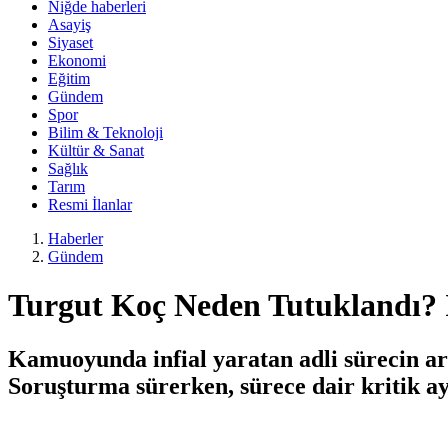
Niğde haberleri
Asayiş
Siyaset
Ekonomi
Eğitim
Gündem
Spor
Bilim & Teknoloji
Kültür & Sanat
Sağlık
Tarım
Resmi İlanlar
Haberler
Gündem
Turgut Koç Neden Tutuklandı? 
Kamuoyunda infial yaratan adli sürecin ar
Soruşturma sürerken, sürece dair kritik a