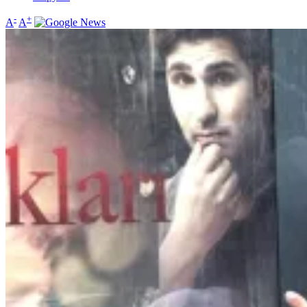
-
+
A
A