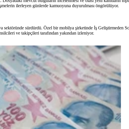
du. Dosyadaki mevcut bulguların incelenmesi ve olası yeni kanıtların top
gelişmelerin ilerleyen günlerde kamuoyuna duyurulması öngörülüyor.
ya sektöründe sürdürdü. Özel bir mobilya şirketinde İş Geliştirmeden
silcileri ve takipçileri tarafından yakından izleniyor.