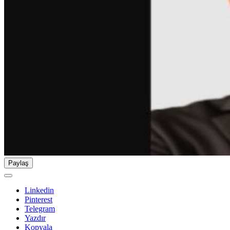
Paylaş
Linkedin
Pinterest
Telegram
Yazdır
Kopyala