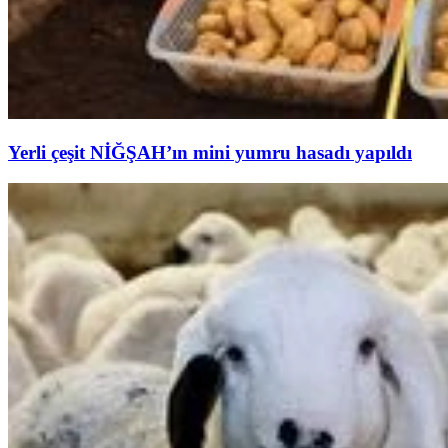
Yerli çeşit NİĞŞAH’ın mini yumru hasadı yapıldı