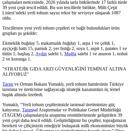
çalışmaları neticesinde, 2026 yılında tarla bitkilerinde 17 farklı türde
39 yeni çeşit tescil edildi. Bu son tescillerle birlikte, Milli Çeşit
Listesi’ndeki yerli tohum sayısı rekor bir seviyeye ulaşarak 1087
oldu.
Tescillenen yeni yerli tohum çeşitleri ve bağlı bulundukları ürün
grupları şu şekilde:
Ekmeklik buğday 5, makarnalık buğday 1, arpa 1 ve çeltik 1,
ayçiçeği hattı 15, pamuk 2, yer fıstığı 2, soya 1, aspir 1, patates 1 ve
tütün 1, haşhaş 2,
Aydın
salebi 1,
Muğla
salebi 1 ve anason 1, nohut
2 ve korunga 1.
"STRATEJİK GIDA ARZI GÜVENLİĞİNİ TEMİNAT ALTINA
ALIYORUZ"
Tarım
ve Orman Bakanı Yumaklı, yerli tohum hamlesinin Türkiye
tarımına ve üreticisine sağlayacağı stratejik kazanımları üç temel
başlık altında özetledi.
Yumaklı, “Yerli tohum çeşitlerimizle tarımsal üretimimize güç
katıyoruz.
Tarım
sal Araştırmalar ve Politikalar Genel Müdürlüğü
(TAGEM) çalışmalarıyla araştırma enstitülerimizde geliştirilen 39
yeni çeşit daha tescil edildi. Geliştirdiğimiz bu çeşitler, toprağımızın
bereketi ve çiftçimizin emeğiyle buluşarak milli ekonomimize büyük
bir değer katacak. Ülkemize ve üreticilerimize hayırlı olsun.” Diye