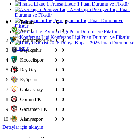
Fransa Ligue 1 Puan Durumu ve Fikstür
Azerbaijan Premyer Liqa Puan
Durumu ve Fikstür
Şampiyonlar Ligi Puan Durumu ve
#
Takım
O
P
Fikstür
1
Amed
0
0
Avrupa Ligi Puan Durumu ve Fikstür
Konferans Ligi Puan Durumu ve Fikstür
2
Erzurumspor FK
0
0
Dünya Kupası 2026 Puan Durumu ve
Fikstür
3
Başakşehir
0
0
4
Kocaelispor
0
0
5
Beşiktaş
0
0
6
Eyüpspor
0
0
7
Galatasaray
0
0
8
Çorum FK
0
0
9
Gaziantep FK
0
0
10
Alanyaspor
0
0
Detaylar için tıklayın