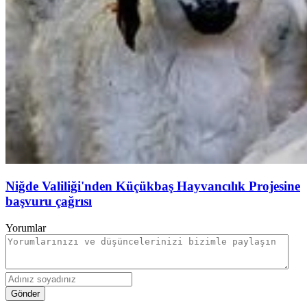
Niğde Valiliği'nden Küçükbaş Hayvancılık Projesine
başvuru çağrısı
Yorumlar
Gönder