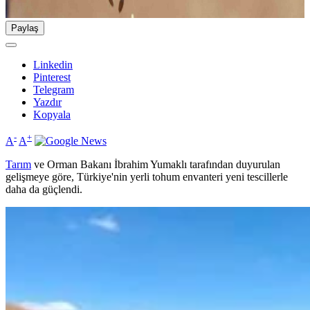
Paylaş
Linkedin
Pinterest
Telegram
Yazdır
Kopyala
-
+
A
A
Tarım
ve Orman Bakanı İbrahim Yumaklı tarafından duyurulan
gelişmeye göre, Türkiye'nin yerli tohum envanteri yeni tescillerle
daha da güçlendi.