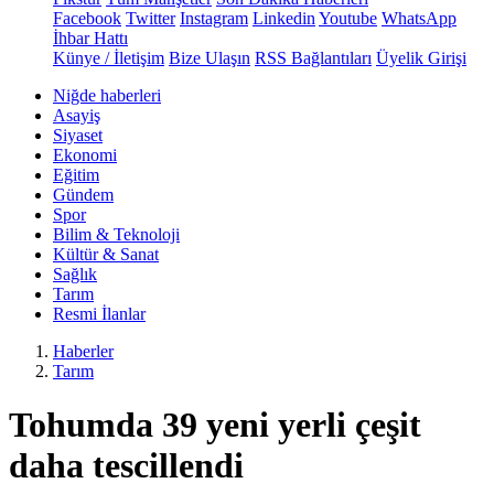
Facebook
Twitter
Instagram
Linkedin
Youtube
WhatsApp
İhbar Hattı
Künye / İletişim
Bize Ulaşın
RSS Bağlantıları
Üyelik Girişi
Niğde haberleri
Asayiş
Siyaset
Ekonomi
Eğitim
Gündem
Spor
Bilim & Teknoloji
Kültür & Sanat
Sağlık
Tarım
Resmi İlanlar
Haberler
Tarım
Tohumda 39 yeni yerli çeşit
daha tescillendi