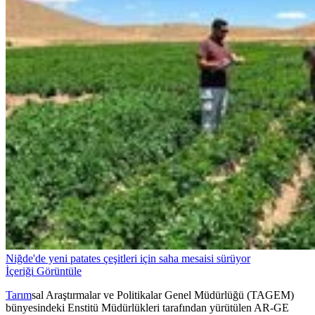
Niğde'de yeni patates çeşitleri için saha mesaisi sürüyor
İçeriği Görüntüle
Tarım
sal Araştırmalar ve Politikalar Genel Müdürlüğü (TAGEM)
bünyesindeki Enstitü Müdürlükleri tarafından yürütülen AR-GE