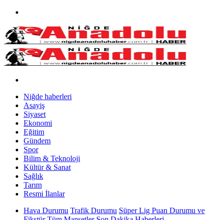
Niğde haberleri
Asayiş
Siyaset
Ekonomi
Eğitim
Gündem
Spor
Bilim & Teknoloji
Kültür & Sanat
Sağlık
Tarım
Resmi İlanlar
Hava Durumu
Trafik Durumu
Süper Lig Puan Durumu ve
Fikstür
Tüm Manşetler
Son Dakika Haberleri