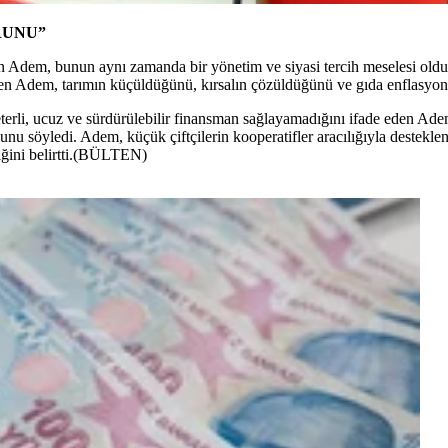
RUNU”
 Adem, bunun aynı zamanda bir yönetim ve siyasi tercih meselesi olduğ
irten Adem, tarımın küçüldüğünü, kırsalın çözüldüğünü ve gıda enflasyon
erli, ucuz ve sürdürülebilir finansman sağlayamadığını ifade eden Adem,
nu söyledi. Adem, küçük çiftçilerin kooperatifler aracılığıyla desteklenm
tiğini belirtti.(BÜLTEN)