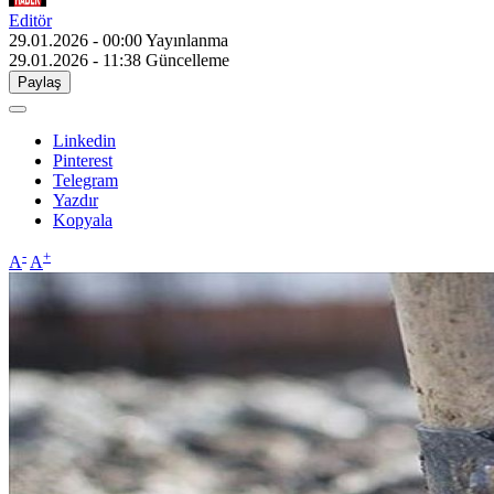
Editör
29.01.2026 - 00:00
Yayınlanma
29.01.2026 - 11:38
Güncelleme
Paylaş
Linkedin
Pinterest
Telegram
Yazdır
Kopyala
-
+
A
A