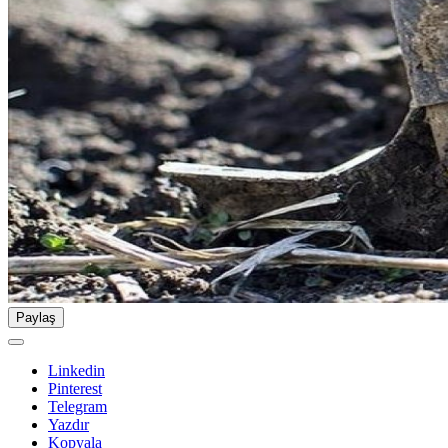
Paylaş
Linkedin
Pinterest
Telegram
Yazdır
Kopyala