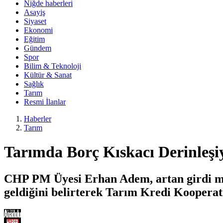
Niğde haberleri
Asayiş
Siyaset
Ekonomi
Eğitim
Gündem
Spor
Bilim & Teknoloji
Kültür & Sanat
Sağlık
Tarım
Resmi İlanlar
Haberler
Tarım
Tarımda Borç Kıskacı Derinleşi
CHP PM Üyesi Erhan Adem, artan girdi mali
geldiğini belirterek Tarım Kredi Kooperatif