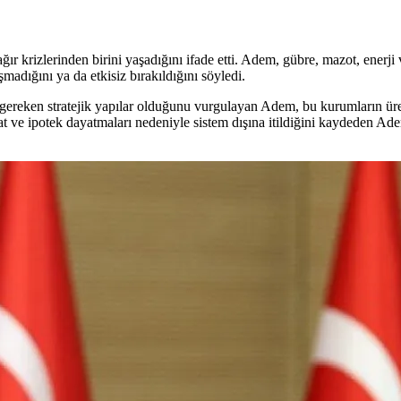
 krizlerinden birini yaşadığını ifade etti. Adem, gübre, mazot, enerji ve
adığını ya da etkisiz bırakıldığını söyledi.
ereken stratejik yapılar olduğunu vurgulayan Adem, bu kurumların üretici
minat ve ipotek dayatmaları nedeniyle sistem dışına itildiğini kaydeden 