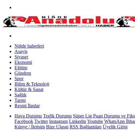
Niğde haberleri
Asayiş
Siyaset
Ekonomi
Eğitim
Gündem
Spor
Bilim & Teknoloji
Kültür & Sanat
Sağlık
Tarım
Resmi İlanlar
Hava Durumu
Trafik Durumu
Süper Lig Puan Durumu ve Fiks
Facebook
Twitter
Instagram
Linkedin
Youtube
WhatsApp İhbar
Künye / İletişim
Bize Ulaşın
RSS Bağlantıları
Üyelik Girişi