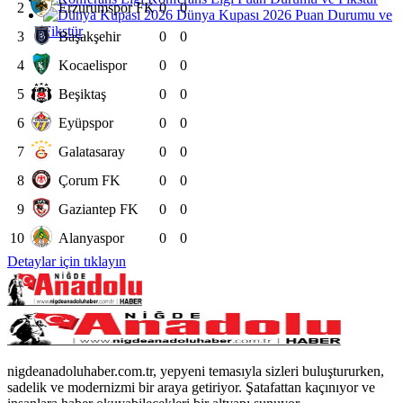
2
Erzurumspor FK
0
0
Dünya Kupası 2026 Puan Durumu ve
Fikstür
3
Başakşehir
0
0
4
Kocaelispor
0
0
5
Beşiktaş
0
0
6
Eyüpspor
0
0
7
Galatasaray
0
0
8
Çorum FK
0
0
9
Gaziantep FK
0
0
10
Alanyaspor
0
0
Detaylar için tıklayın
nigdeanadoluhaber.com.tr, yepyeni temasıyla sizleri buluştururken,
sadelik ve modernizmi bir araya getiriyor. Şatafattan kaçınıyor ve