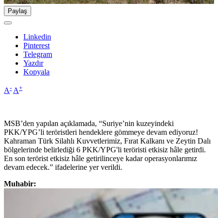
Paylaş
Linkedin
Pinterest
Telegram
Yazdır
Kopyala
-
+
A
A
MSB’den yapılan açıklamada, “Suriye’nin kuzeyindeki
PKK/YPG’li teröristleri hendeklere gömmeye devam ediyoruz!
Kahraman Türk Silahlı Kuvvetlerimiz, Fırat Kalkanı ve Zeytin Dalı
bölgelerinde belirlediği 6 PKK/YPG'li teröristi etkisiz hâle getirdi.
En son terörist etkisiz hâle getirilinceye kadar operasyonlarımız
devam edecek.” ifadelerine yer verildi.
Muhabir: