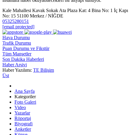
insanlara haber okuyabilecekleri bir altyapı sunuyor.
Kale Mahallesi Kavak Sokak Ata Plaza Kat: 4 Bina No: 1 İç Kapı
No: 15 51100 Merkez / NİĞDE
05325280151
[email protected]
Hava Durumu
Trafik Durumu
Puan Durumu ve Fikstür
Tüm Manşetler
Son Dakika Haberleri
Haber Arşivi
Haber Yazılımı:
TE Bilişim
Üst
Ana Sayfa
Kategoriler
Foto Galeri
Video
Yazarlar
Röportaj
Biyografi
Anketler
Künye