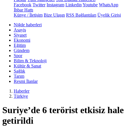
Facebook
Twitter
Instagram
Linkedin
Youtube
WhatsApp
İhbar Hattı
Künye / İletişim
Bize Ulaşın
RSS Bağlantıları
Üyelik Girişi
Niğde haberleri
Asayiş
Siyaset
Ekonomi
Eğitim
Gündem
Spor
Bilim & Teknoloji
Kültür & Sanat
Sağlık
Tarım
Resmi İlanlar
Haberler
Türkiye
Suriye’de 6 terörist etkisiz hale
getirildi