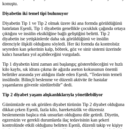
konuştu.
Diyabetin iki temel tipi bulunuyor
Diyabetin Tip 1 ve Tip 2 olmak üzere iki ana formda görüldüğünü
hatırlatan Eşenli, Tip 1 diyabetin genellikle çocukluk çağında ortaya
çıktığını ve insülin eksikliğine bağlı geliştiğini belirtti. Tip 2
diyabetin ise yetişkinlerde daha sık görüldüğünü ve insülin
direnciyle ilişkili olduğunu söyledi. Her iki formda da kontrolsüz
seyreden kan şekerinin kalp, böbrek, göz ve sinir sistemi üzerinde
kalıcı hasarlara yol açabileceğini vurguladı.
Tip 1 diyabetin kimi zaman ani başlangıç gösterebileceğini ve hızlı
kilo kaybı, sık idrara çıkma ile ağızda aseton kokusunun önemli
belirtiler arasında yer aldığını ifade eden Eşenli, “Tedavinin temeli
insülindir. Bilinçli beslenme ve düzenli aktivite ile hastalar
yaşamlarını güvenle sürdürebilir” dedi.
Tip 2 diyabet yaşam alışkanlıklarıyla yönetilebiliyor
Günümüzde en sık görülen diyabet türünün Tip 2 diyabet olduğuna
dikkat çeken Eşenli, fazla kilo, hareketsizlik ve düzensiz
beslenmenin başlıca risk unsurları olduğunu dile getirdi. Diyetin,
egzersizin ve gerekli durumlarda ilaç tedavisinin kan şekeri
kontrolünde etkili olduğunu belirten Eşenli, düzenli takip ve kişiye