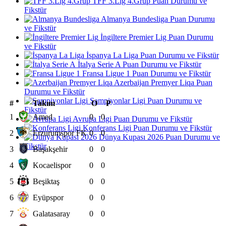
TFF 3.Lig 4.Grup Puan Durumu ve
Fikstür
Almanya Bundesliga Puan Durumu
ve Fikstür
İngiltere Premier Lig Puan Durumu
ve Fikstür
İspanya La Liga Puan Durumu ve Fikstür
İtalya Serie A Puan Durumu ve Fikstür
Fransa Ligue 1 Puan Durumu ve Fikstür
Azerbaijan Premyer Liqa Puan
Durumu ve Fikstür
Şampiyonlar Ligi Puan Durumu ve
#
Takım
O
P
Fikstür
1
Amed
0
0
Avrupa Ligi Puan Durumu ve Fikstür
Konferans Ligi Puan Durumu ve Fikstür
2
Erzurumspor FK
0
0
Dünya Kupası 2026 Puan Durumu ve
Fikstür
3
Başakşehir
0
0
4
Kocaelispor
0
0
5
Beşiktaş
0
0
6
Eyüpspor
0
0
7
Galatasaray
0
0