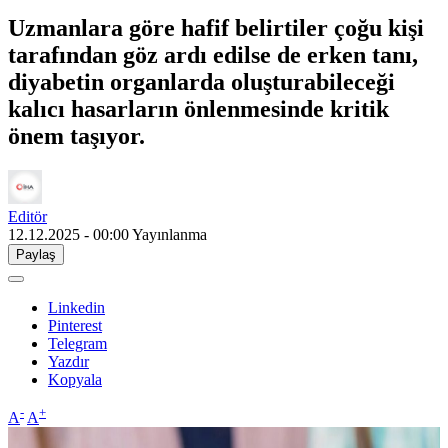
Uzmanlara göre hafif belirtiler çoğu kişi
tarafından göz ardı edilse de erken tanı,
diyabetin organlarda oluşturabileceği
kalıcı hasarların önlenmesinde kritik
önem taşıyor.
Editör
12.12.2025 - 00:00
Yayınlanma
Paylaş
Linkedin
Pinterest
Telegram
Yazdır
Kopyala
-
+
A
A