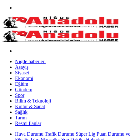
Niğde haberleri
Asayiş
Siyaset
Ekonomi
Eğitim
Gündem
Spor
Bilim & Teknoloji
Kültür & Sanat
Sağlık
Tarım
Resmi İlanlar
Hava Durumu
Trafik Durumu
Süper Lig Puan Durumu ve
Fikstür
Tüm Manşetler
Son Dakika Haberleri