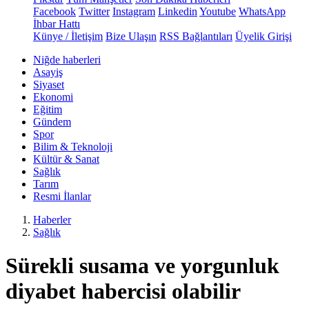
Facebook
Twitter
Instagram
Linkedin
Youtube
WhatsApp
İhbar Hattı
Künye / İletişim
Bize Ulaşın
RSS Bağlantıları
Üyelik Girişi
Niğde haberleri
Asayiş
Siyaset
Ekonomi
Eğitim
Gündem
Spor
Bilim & Teknoloji
Kültür & Sanat
Sağlık
Tarım
Resmi İlanlar
Haberler
Sağlık
Sürekli susama ve yorgunluk
diyabet habercisi olabilir