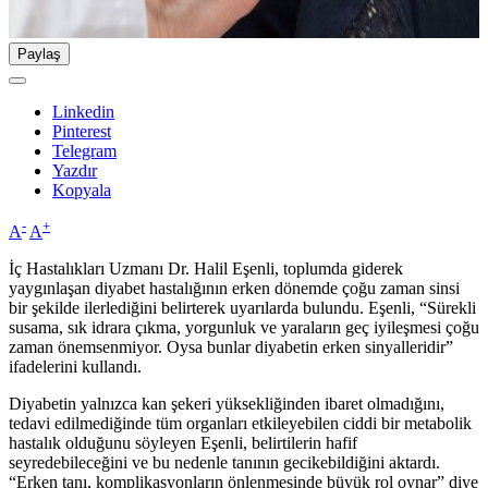
Paylaş
Linkedin
Pinterest
Telegram
Yazdır
Kopyala
-
+
A
A
İç Hastalıkları Uzmanı Dr. Halil Eşenli, toplumda giderek
yaygınlaşan diyabet hastalığının erken dönemde çoğu zaman sinsi
bir şekilde ilerlediğini belirterek uyarılarda bulundu. Eşenli, “Sürekli
susama, sık idrara çıkma, yorgunluk ve yaraların geç iyileşmesi çoğu
zaman önemsenmiyor. Oysa bunlar diyabetin erken sinyalleridir”
ifadelerini kullandı.
Diyabetin yalnızca kan şekeri yüksekliğinden ibaret olmadığını,
tedavi edilmediğinde tüm organları etkileyebilen ciddi bir metabolik
hastalık olduğunu söyleyen Eşenli, belirtilerin hafif
seyredebileceğini ve bu nedenle tanının gecikebildiğini aktardı.
“Erken tanı, komplikasyonların önlenmesinde büyük rol oynar” diye