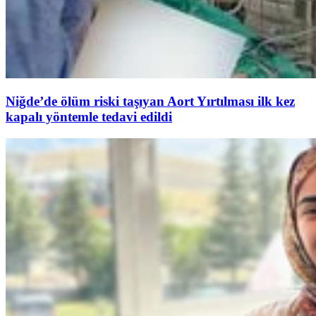
Niğde’de ölüm riski taşıyan Aort Yırtılması ilk kez
kapalı yöntemle tedavi edildi